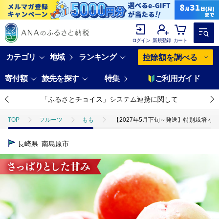
ログイン
新規登録
カート
カテゴリ
地域
ランキング
控除額を調べる
寄付額
旅先を探す
特集
ご利用ガイド
「ふるさとチョイス」システム連携に関して
TOP
フルーツ
もも
【2027年5月下旬～発送】特別栽培 小玉 
長崎県
南島原市