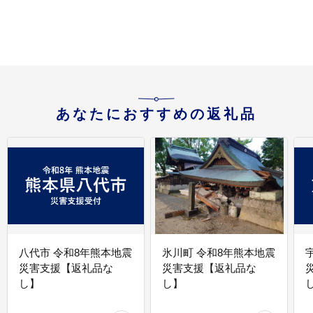
あなたにおすすめの返礼品
八代市 令和8年熊本地震
氷川町 令和8年熊本地震
災害支援【返礼品な
災害支援【返礼品な
し】
し】
し