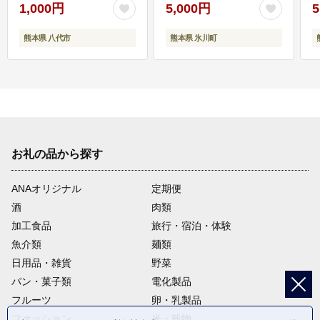
1,000円
5,000円
5
熊本県 八代市
熊本県 氷川町
お礼の品から探す
ANAオリジナル
定期便
酒
肉類
加工食品
旅行・宿泊・体験
魚介類
麺類
日用品・雑貨
野菜
パン・菓子類
電化製品
フルーツ
卵・乳製品
ファッション
米・穀物