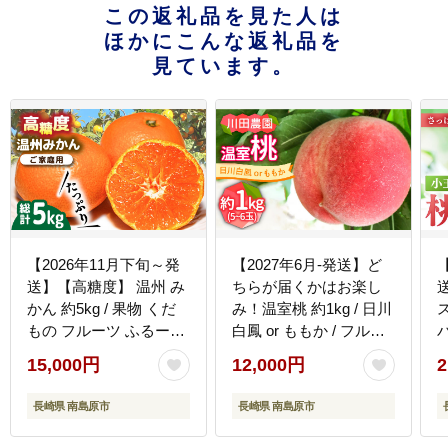
この返礼品を見た人は
ほかにこんな返礼品を
見ています。
【2026年11月下旬～発
【2027年6月-発送】ど
送】【高糖度】 温州 み
ちらが届くかはお楽し
かん 約5kg / 果物 くだ
み！温室桃 約1kg / 日川
もの フルーツ ふるーつ
白鳳 or ももか / フルー
旬 家庭用 / 南島原市 / 南
ツ 果物 / 南島原市 / 川田
物
15,000円
12,000円
2
島原果物屋 [SCV011]
農園 [SAP002]
[
長崎県 南島原市
長崎県 南島原市