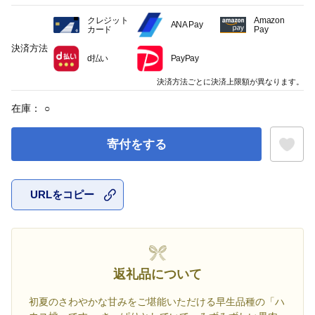
クレジット
Amazon
ANA Pay
カード
Pay
決済方法
d払い
PayPay
決済方法ごとに決済上限額が異なります。
在庫：
○
寄付をする
URLをコピー
お気に入
返礼品について
初夏のさわやかな甘みをご堪能いただける早生品種の「ハ