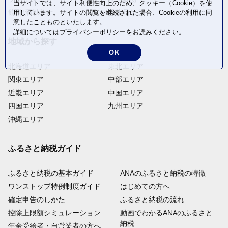
当サイトでは、サイト利便性向上のため、クッキー（Cookie）を使
飲料(酒以外)
返礼品なし
用しています。サイトの閲覧を継続された場合、Cookieの利用に同
意したことものといたします。
詳細については
プライバシーポリシー
をお読みください。
地域から探す
OK
北海道エリア
東北エリア
関東エリア
中部エリア
近畿エリア
中国エリア
四国エリア
九州エリア
沖縄エリア
ふるさと納税ガイド
ふるさと納税の基本ガイド
ANAのふるさと納税の特徴
ワンストップ特例制度ガイド
はじめての方へ
確定申告のしかた
ふるさと納税の流れ
控除上限額シミュレーション
動画でわかるANAのふるさと
納税
年金受給者・自営業者の方へ