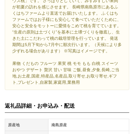
ウス桃」です。 さっぱりとしていて、みずみずしい果肉
が初夏の訪れを感じさせます。 長崎県南島原市にあるふ
くはちファームより直送でお届けいたします。 ふくはち
ファームではお子様にも安心して食べていただくために、
安心と安全をモットーに愛情をこめて桃を育てています。
“生産の原則は土づくり”を基本に土壌づくりを徹底し、生
きた土にこだわって桃の栽培管理を行っています。 発送
期間は5月下旬から7月中に順次行います。（天候により多
少ずれる場合があります） ※写真はイメージです。
果物 くだもの フルーツ 果実 桃 モモ もも 白桃 スイーツ
おやつ デザート 贅沢 甘い 甘味 ご飯,昼食,夕食,長崎,ご当
地,お土産,国産,特産品,名産品,取り寄せ,お取り寄せ,ギフ
ト,プレゼント,自家製,家庭用,業務用
返礼品詳細・お申込み・配送
原産地
南島原産