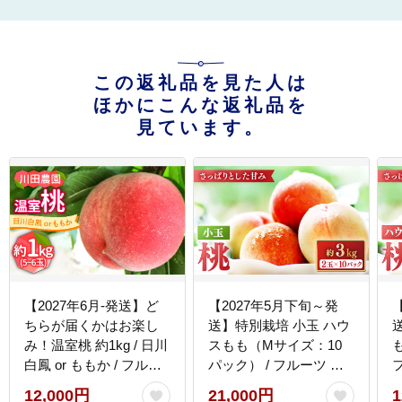
この返礼品を見た人は
ほかにこんな返礼品を
見ています。
【2027年6月-発送】ど
【2027年5月下旬～発
ちらが届くかはお楽し
送】特別栽培 小玉 ハウ
み！温室桃 約1kg / 日川
スもも（Mサイズ：10
も
白鳳 or ももか / フルー
パック） / フルーツ 果
ツ 果物 / 南島原市 / 川田
物 旬 / 南島原市 / ふくは
12,000円
21,000円
1