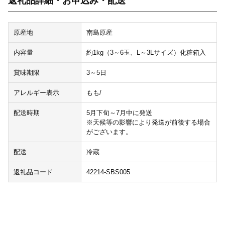
返礼品詳細・お申込み・配送
原産地
南島原産
内容量
約1kg（3～6玉、L～3Lサイズ）化粧箱入
賞味期限
3～5日
アレルギー表示
もも/
配送時期
5月下旬～7月中に発送
※天候等の影響により発送が前後する場合
がございます。
配送
冷蔵
返礼品コード
42214-SBS005