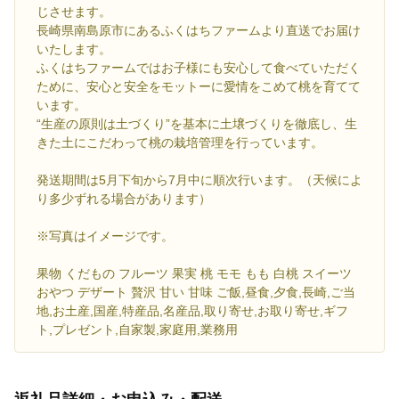
じさせます。
長崎県南島原市にあるふくはちファームより直送でお届け
いたします。
ふくはちファームではお子様にも安心して食べていただく
ために、安心と安全をモットーに愛情をこめて桃を育てて
います。
“生産の原則は土づくり”を基本に土壌づくりを徹底し、生
きた土にこだわって桃の栽培管理を行っています。
発送期間は5月下旬から7月中に順次行います。（天候によ
り多少ずれる場合があります）
※写真はイメージです。
果物 くだもの フルーツ 果実 桃 モモ もも 白桃 スイーツ
おやつ デザート 贅沢 甘い 甘味 ご飯,昼食,夕食,長崎,ご当
地,お土産,国産,特産品,名産品,取り寄せ,お取り寄せ,ギフ
ト,プレゼント,自家製,家庭用,業務用