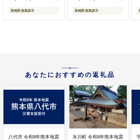
農園 [SAP002]
ちファーム/福島農園
[
[SBS008]
長崎県 南島原市
長崎県 南島原市
あなたにおすすめの返礼品
八代市 令和8年熊本地震
氷川町 令和8年熊本地震