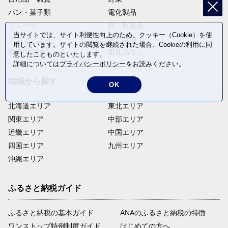
パン・菓子類
電化製品
フルーツ
卵・乳製品
当サイトでは、サイト利便性向上のため、クッキー（Cookie）を使
ファッション
米・穀物
用しています。サイトの閲覧を継続された場合、Cookieの利用に同
飲料(酒以外)
返礼品なし
意したことものといたします。
詳細については
プライバシーポリシー
をお読みください。
地域から探す
OK
北海道エリア
東北エリア
関東エリア
中部エリア
近畿エリア
中国エリア
四国エリア
九州エリア
沖縄エリア
ふるさと納税ガイド
ふるさと納税の基本ガイド
ANAのふるさと納税の特徴
ワンストップ特例制度ガイド
はじめての方へ