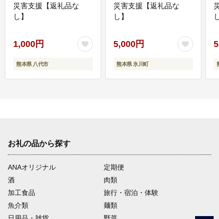
災害支援【返礼品な
災害支援【返礼品な
し】
し】
し
1,000円
5,000円
5
熊本県 八代市
熊本県 氷川町
お礼の品から探す
ANAオリジナル
定期便
酒
肉類
加工食品
旅行・宿泊・体験
魚介類
麺類
日用品・雑貨
野菜