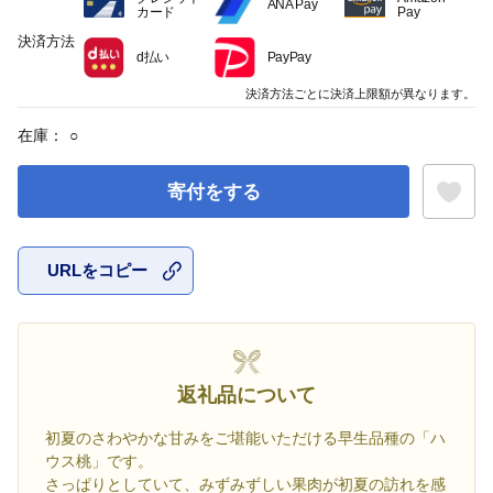
ANA Pay
カード
Pay
決済方法
d払い
PayPay
決済方法ごとに決済上限額が異なります。
在庫：
○
寄付をする
URLをコピー
お気に入
返礼品について
初夏のさわやかな甘みをご堪能いただける早生品種の「ハ
ウス桃」です。
さっぱりとしていて、みずみずしい果肉が初夏の訪れを感