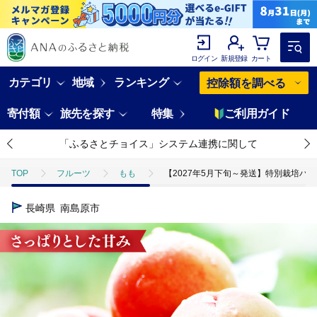
ログイン
新規登録
カート
カテゴリ
地域
ランキング
控除額を調べる
寄付額
旅先を探す
特集
ご利用ガイド
「ふるさとチョイス」システム連携に関して
TOP
フルーツ
もも
【2027年5月下旬～発送】特別栽培ハウスもも
長崎県
南島原市