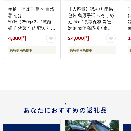
年越しそば 手延べ 自然
【大容量】訳あり 簡易
薯 そば
包装 島原手延べ そうめ
(
500g（250g×2）/ 乾麺
ん 9kg / 長期保存 災害
麺 自然薯 年内配送 年内
対策 物価高応援 / 南島
発送 長期保存 災害対策
原市 / 吉岡製麺工場
[
4,000円
24,000円
1
物価高応援 / 南島原市 /
[SDG029]
川上製麺 [SCM021]
長崎県 南島原市
長崎県 南島原市
あなたにおすすめの返礼品