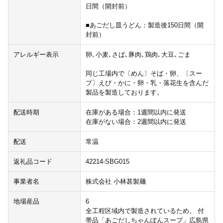
日間（開封前）
■あごだし皿うどん：製造後150日間（開
封前）
アレルギー表示
卵､小麦､さば､豚肉､鶏肉､大豆､ごま
同じ工場内で〔めん〕そば・卵、〔スー
プ〕えび・かに・卵・乳・落花生を含んだ
製品を製造しております。
配送時期
在庫がある場合：1週間以内に発送
在庫がない場合：2週間以内に発送
配送
常温
返礼品コード
42214-SBG015
事業者名
株式会社 小林甚製麺
地場産品
6
全工程区域内で製造されているため。 付
帯品「あごだしちゃんぽんスープ」広島県