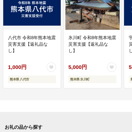
八代市 令和8年熊本地震
氷川町 令和8年熊本地震
災害支援【返礼品な
災害支援【返礼品な
し】
し】
し
1,000円
5,000円
5
熊本県 八代市
熊本県 氷川町
お礼の品から探す