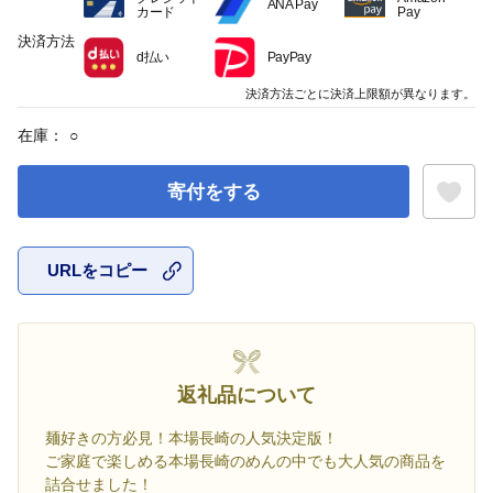
ANA Pay
カード
Pay
決済方法
d払い
PayPay
決済方法ごとに決済上限額が異なります。
在庫：
○
寄付をする
URLをコピー
お気に入
返礼品について
麺好きの方必見！本場長崎の人気決定版！
ご家庭で楽しめる本場長崎のめんの中でも大人気の商品を
詰合せました！