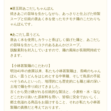
■甚五郎あごだしちゃんぽん
焼きあごの旨味を生かしながら、あっさりと仕上げた特製
スープと伝統の唐あく水を使ったモチモチ麺のこだわりち
ゃんぽんです。
■あごだし皿うどん
唐あく水を使用しカラッと香ばしく揚げた麺と、あごだし
の旨味を生かしたコクのあるあんかけスープ。
脱酸素剤を封入していますので、麺の風味が長期間持続で
きます。
【小林甚製麺のこだわり】
明治41年の創業以来、私たち小林甚製麺は、長崎のちゃん
ぽん・皿うどんをはじめとする中華麺、そして島原の手延
べそうめんといった、地理的にも歴史的にも麺と縁の深い
土地で麺を作り続けてきました。
古くから受け継がれる伝統的な製法と、小麦粉・水・塩な
どこだわり抜いた原材料を用い、皆様に安全でおいしく、
郷土色溢れる商品をお届けすること、それが私たち小林甚
製麺の責務だと考えております。