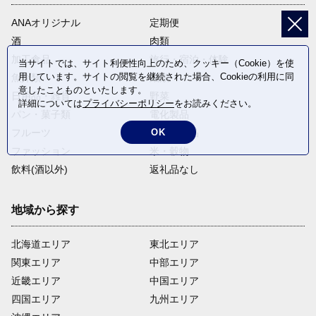
ANAオリジナル
定期便
酒
肉類
加工食品
旅行・宿泊・体験
当サイトでは、サイト利便性向上のため、クッキー（Cookie）を使
用しています。サイトの閲覧を継続された場合、Cookieの利用に同
魚介類
麺類
意したことものといたします。
日用品・雑貨
野菜
詳細については
プライバシーポリシー
をお読みください。
パン・菓子類
電化製品
OK
フルーツ
卵・乳製品
ファッション
米・穀物
飲料(酒以外)
返礼品なし
地域から探す
北海道エリア
東北エリア
関東エリア
中部エリア
近畿エリア
中国エリア
四国エリア
九州エリア