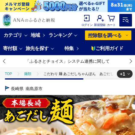
ログイン
新規登録
カート
カテゴリ
地域
ランキング
控除額を調べる
寄付額
旅先を探す
特集
ご利用ガイド
「ふるさとチョイス」システム連携に関して
+1
TOP
麺類
こだわり 麺 あごだしちゃんぽん あごだし皿うどんセット 計8
TOP
麺類
うどん
こだわり 麺 あごだしちゃんぽん あごだし皿う
長崎県
南島原市