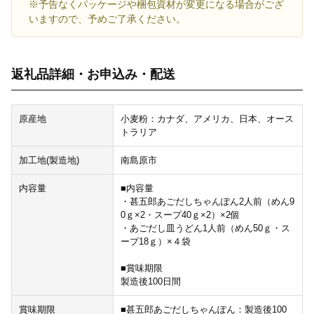
※予告なくパッケージや梱包資材が変更になる場合がござ
いますので、予めご了承ください。
返礼品詳細・お申込み・配送
原産地
小麦粉：カナダ、アメリカ、日本、オース
トラリア
加工地(製造地)
南島原市
内容量
■内容量
・甚五郎あごだしちゃんぽん2人前（めん9
0ｇ×2・スープ40ｇ×2）×2個
・あごだし皿うどん1人前（めん50ｇ・ス
ープ18ｇ）×４袋
■賞味期限
製造後100日間
賞味期限
■甚五郎あごだしちゃんぽん：製造後100