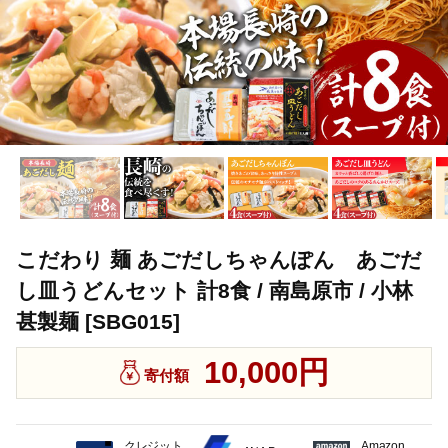
こだわり 麺 あごだしちゃんぽん あごだ
し皿うどんセット 計8食 / 南島原市 / 小林
甚製麺 [SBG015]
10,000円
寄付額
クレジット
Amazon