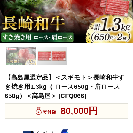
【高島屋選定品】＜スギモト＞長崎和牛す
き焼き用1.3kg（ ロース650g・肩ロース
650g）＜高島屋＞ [CFQ066]
80,000円
寄付額
クレジット