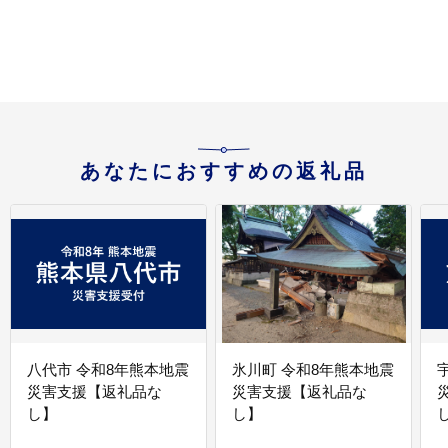
あなたにおすすめの返礼品
八代市 令和8年熊本地震
氷川町 令和8年熊本地震
災害支援【返礼品な
災害支援【返礼品な
し】
し】
し