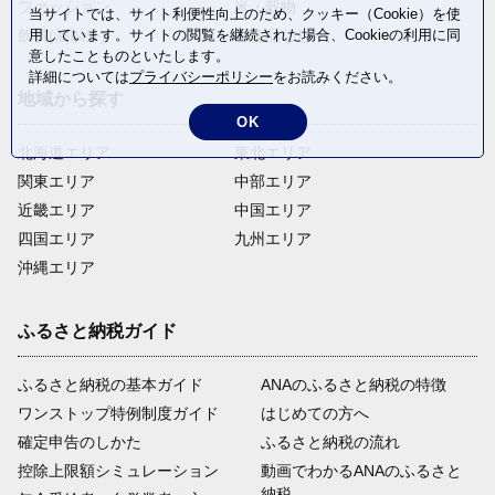
ファッション
米・穀物
当サイトでは、サイト利便性向上のため、クッキー（Cookie）を使
用しています。サイトの閲覧を継続された場合、Cookieの利用に同
飲料(酒以外)
返礼品なし
意したことものといたします。
詳細については
プライバシーポリシー
をお読みください。
地域から探す
OK
北海道エリア
東北エリア
関東エリア
中部エリア
近畿エリア
中国エリア
四国エリア
九州エリア
沖縄エリア
ふるさと納税ガイド
ふるさと納税の基本ガイド
ANAのふるさと納税の特徴
ワンストップ特例制度ガイド
はじめての方へ
確定申告のしかた
ふるさと納税の流れ
控除上限額シミュレーション
動画でわかるANAのふるさと
納税