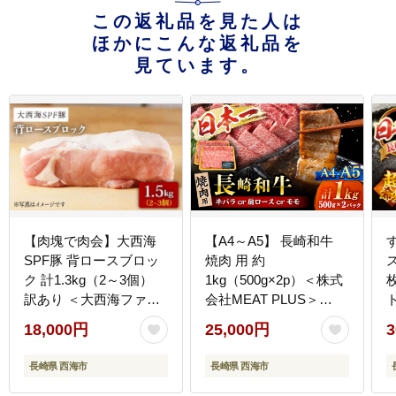
この返礼品を見た人は
ほかにこんな返礼品を
見ています。
【肉塊で肉会】大西海
【A4～A5】 長崎和牛
SPF豚 背ロースブロッ
焼肉 用 約
ク 計1.3kg（2～3個）
1kg（500g×2p）＜株式
訳あり ＜大西海ファー
会社MEAT PLUS＞
ト
ム＞ [CCY027] 豚肉
[CFT002] 牛肉
18,000円
25,000円
3
長崎県 西海市
長崎県 西海市