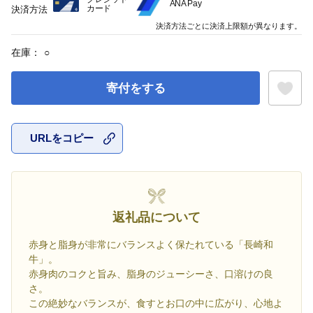
ANA Pay
カード
決済方法
決済方法ごとに決済上限額が異なります。
在庫：
○
寄付をする
URLをコピー
お気に入
返礼品について
赤身と脂身が非常にバランスよく保たれている「長崎和
牛」。
赤身肉のコクと旨み、脂身のジューシーさ、口溶けの良
さ。
この絶妙なバランスが、食すとお口の中に広がり、心地よ