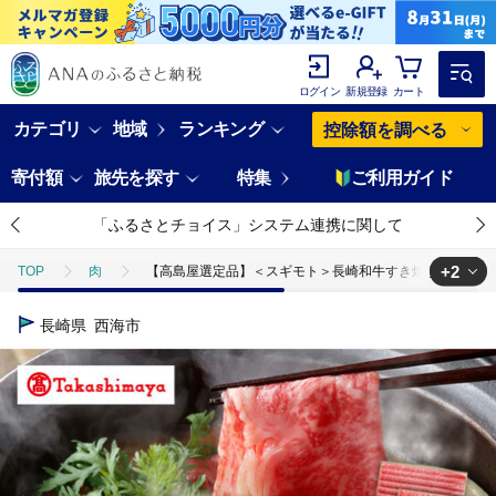
ログイン
新規登録
カート
カテゴリ
地域
ランキング
控除額を調べる
寄付額
旅先を探す
特集
ご利用ガイド
「ふるさとチョイス」システム連携に関して
+2
TOP
肉
【高島屋選定品】＜スギモト＞長崎和牛すき焼き用1.3kg（ ロー
TOP
肉
牛肉
【高島屋選定品】＜スギモト＞長崎和牛すき焼き用1.
長崎県
西海市
TOP
肉
牛肉
すき焼き(牛肉)
【高島屋選定品】＜スギモト