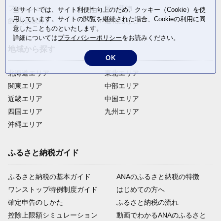
ファッション
米・穀物
当サイトでは、サイト利便性向上のため、クッキー（Cookie）を使
用しています。サイトの閲覧を継続された場合、Cookieの利用に同
飲料(酒以外)
返礼品なし
意したことものといたします。
詳細については
プライバシーポリシー
をお読みください。
地域から探す
OK
北海道エリア
東北エリア
関東エリア
中部エリア
近畿エリア
中国エリア
四国エリア
九州エリア
沖縄エリア
ふるさと納税ガイド
ふるさと納税の基本ガイド
ANAのふるさと納税の特徴
ワンストップ特例制度ガイド
はじめての方へ
確定申告のしかた
ふるさと納税の流れ
控除上限額シミュレーション
動画でわかるANAのふるさと