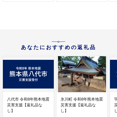
あなたにおすすめの返礼品
八代市 令和8年熊本地震
氷川町 令和8年熊本地震
災害支援【返礼品な
災害支援【返礼品な
し】
し】
し