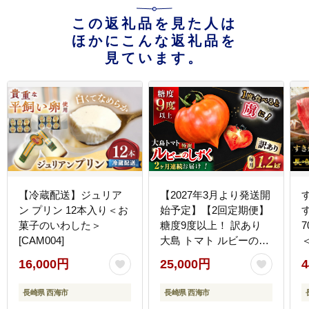
この返礼品を見た人は
ほかにこんな返礼品を
見ています。
【冷蔵配送】ジュリア
【2027年3月より発送開
ン プリン 12本入り＜お
始予定】【2回定期便】
菓子のいわした＞
糖度9度以上！ 訳あり
[CAM004]
大島 トマト ルビーのし
ずく 約1.2kg＜大島造船
[
16,000円
25,000円
4
所 農産グループ＞
[CCK031]
長崎県 西海市
長崎県 西海市