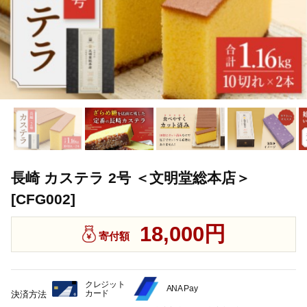
長崎 カステラ 2号 ＜文明堂総本店＞
[CFG002]
18,000円
寄付額
クレジット
ANA Pay
カード
決済方法