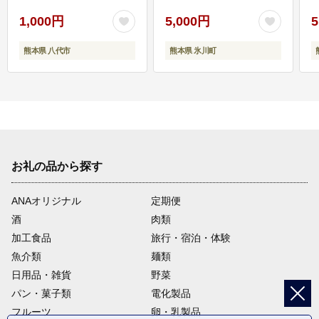
1,000円
5,000円
5
熊本県 八代市
熊本県 氷川町
お礼の品から探す
ANAオリジナル
定期便
酒
肉類
加工食品
旅行・宿泊・体験
魚介類
麺類
日用品・雑貨
野菜
パン・菓子類
電化製品
フルーツ
卵・乳製品