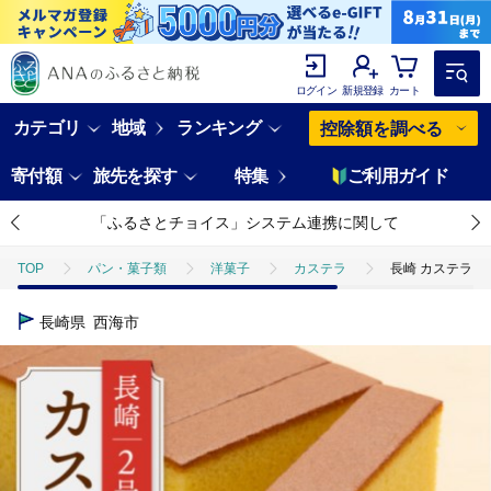
ログイン
新規登録
カート
カテゴリ
地域
ランキング
控除額を調べる
寄付額
旅先を探す
特集
ご利用ガイド
「ふるさとチョイス」システム連携に関して
TOP
パン・菓子類
洋菓子
カステラ
長崎 カステラ 2号
長崎県
西海市