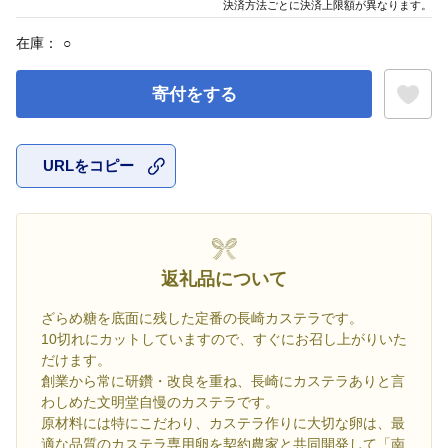
決済方法ごとに決済上限額が異なります。
在庫：
○
寄付をする
URLをコピー
お気に入
返礼品について
ざらめ糖を底面に残した定番の長崎カステラです。
10切れにカットしていますので、すぐにお召し上がりいた
だけます。
創業から常に研鑽・改良を重ね、長崎にカステラありと言
わしめた文明堂自慢のカステラです。
原材料には特にこだわり、カステラ作りに大切な卵は、最
適な品質のカステラ専用卵を契約農家と共同開発して「南