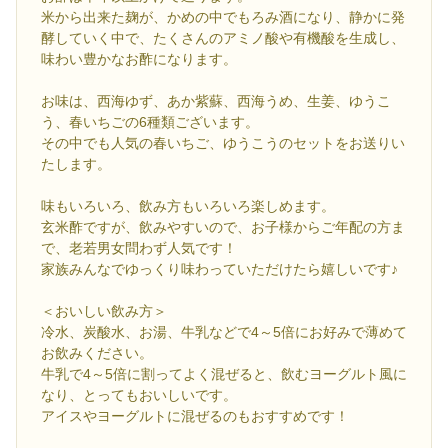
米から出来た麹が、かめの中でもろみ酒になり、静かに発
酵していく中で、たくさんのアミノ酸や有機酸を生成し、
味わい豊かなお酢になります。
お味は、西海ゆず、あか紫蘇、西海うめ、生姜、ゆうこ
う、春いちごの6種類ございます。
その中でも人気の春いちご、ゆうこうのセットをお送りい
たします。
味もいろいろ、飲み方もいろいろ楽しめます。
玄米酢ですが、飲みやすいので、お子様からご年配の方ま
で、老若男女問わず人気です！
家族みんなでゆっくり味わっていただけたら嬉しいです♪
＜おいしい飲み方＞
冷水、炭酸水、お湯、牛乳などで4～5倍にお好みで薄めて
お飲みください。
牛乳で4～5倍に割ってよく混ぜると、飲むヨーグルト風に
なり、とってもおいしいです。
アイスやヨーグルトに混ぜるのもおすすめです！