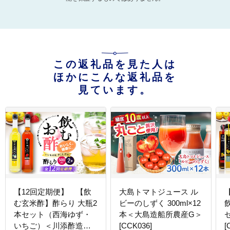
この返礼品を見た人は
ほかにこんな返礼品を
見ています。
【12回定期便】 【飲
大島トマトジュース ル
む玄米酢】酢らり 大瓶2
ビーのしずく 300ml×12
本セット（西海ゆず・
本＜大島造船所農産G＞
いちご）＜川添酢造＞
[CCK036]
[