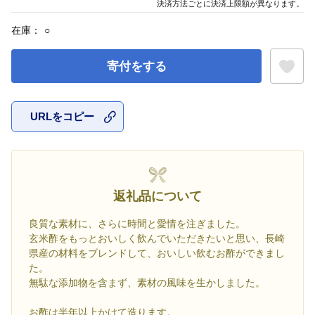
決済方法ごとに決済上限額が異なります。
在庫：
○
寄付をする
URLをコピー
お気に入
返礼品について
良質な素材に、さらに時間と愛情を注ぎました。
玄米酢をもっとおいしく飲んでいただきたいと思い、長崎
県産の材料をブレンドして、おいしい飲むお酢ができまし
た。
無駄な添加物を含まず、素材の風味を生かしました。
お酢は半年以上かけて造ります。