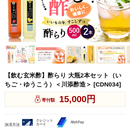
【飲む玄米酢】酢らり 大瓶2本セット（い
ちご・ゆうこう）＜川添酢造＞ [CDN034]
15,000円
寄付額
クレジット
ANA Pay
カード
決済方法