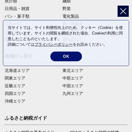
魚介類
麺類
日用品・雑貨
野菜
パン・菓子類
電化製品
フルーツ
卵・乳製品
当サイトでは、サイト利便性向上のため、クッキー（Cookie）を使
ファッション
米・穀物
用しています。サイトの閲覧を継続された場合、Cookieの利用に同
意したことものといたします。
飲料(酒以外)
返礼品なし
詳細については
プライバシーポリシー
をお読みください。
地域から探す
OK
北海道エリア
東北エリア
関東エリア
中部エリア
近畿エリア
中国エリア
四国エリア
九州エリア
沖縄エリア
ふるさと納税ガイド