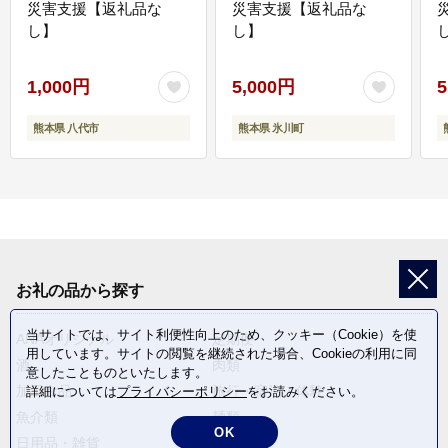
災害支援【返礼品な
災害支援【返礼品な
し】
し】
し
1,000円
5,000円
5
熊本県 八代市
熊本県 氷川町
お礼の品から探す
当サイトでは、サイト利便性向上のため、クッキー（Cookie）を使
ANAオリジナル
定期便
用しています。サイトの閲覧を継続された場合、Cookieの利用に同
酒
肉類
意したことものといたします。
加工食品
旅行・宿泊・体験
詳細については
プライバシーポリシー
をお読みください。
魚介類
麺類
OK
日用品・雑貨
野菜