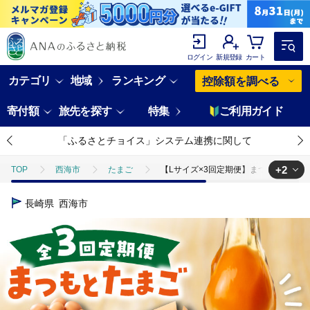
ログイン
新規登録
カート
カテゴリ
地域
ランキング
控除額を調べる
寄付額
旅先を探す
特集
ご利用ガイド
「ふるさとチョイス」システム連携に関して
+2
TOP
西海市
たまご
【Lサイズ×3回定期便】まつもと たまご 1
TOP
定期便
【Lサイズ×3回定期便】まつもと たまご 160個 ＜松本養
長崎県
西海市
TOP
卵・乳製品
卵
【Lサイズ×3回定期便】まつもと たまご 1