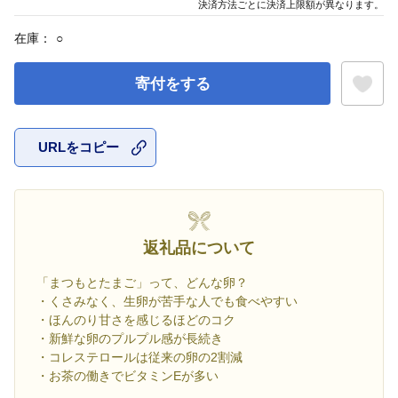
決済方法ごとに決済上限額が異なります。
在庫：
○
寄付をする
URLをコピー
お気に入
返礼品について
「まつもとたまご」って、どんな卵？
・くさみなく、生卵が苦手な人でも食べやすい
・ほんのり甘さを感じるほどのコク
・新鮮な卵のプルプル感が長続き
・コレステロールは従来の卵の2割減
・お茶の働きでビタミンEが多い