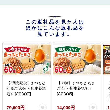
この返礼品を見た人は
ほかにこんな返礼品を
見ています。
【6回定期便】まつもと
【60個】まつもと たま
たまご 60個 ＜松本養鶏
ご 卵 ＜松本養鶏場＞
場＞ [CCD007]
[CCD005]
[
79,000円
14,000円
1