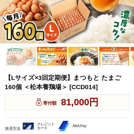
【Lサイズ×3回定期便】まつもと たまご
160個 ＜松本養鶏場＞ [CCD014]
81,000円
寄付額
クレジット
ANA Pay
カード
決済方法