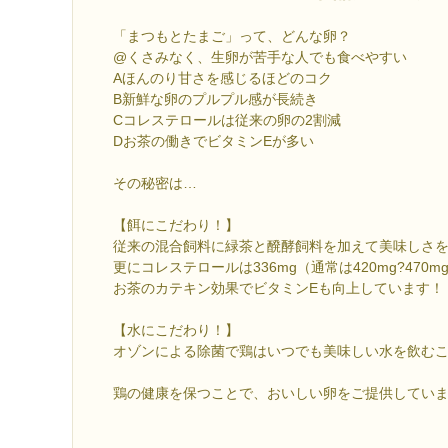
「まつもとたまご」って、どんな卵？
@くさみなく、生卵が苦手な人でも食べやすい
Aほんのり甘さを感じるほどのコク
B新鮮な卵のプルプル感が長続き
Cコレステロールは従来の卵の2割減
Dお茶の働きでビタミンEが多い
その秘密は…
【餌にこだわり！】
従来の混合飼料に緑茶と醗酵飼料を加えて美味しさ
更にコレステロールは336mg（通常は420mg?470m
お茶のカテキン効果でビタミンEも向上しています！
【水にこだわり！】
オゾンによる除菌で鶏はいつでも美味しい水を飲む
鶏の健康を保つことで、おいしい卵をご提供してい