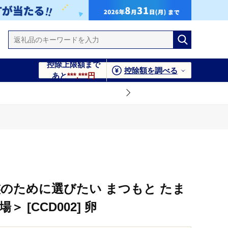
控除上限額まで
控除額を調べる
あと
***,***円
族のために選びたい まつもと たま
＞ [CCD002] 卵