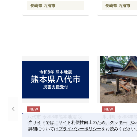
長崎県 西海市
長崎県 西海市
八代市 令和8年熊本地震 災
氷川町 令和8年
当サイトでは、サイト利便性向上のため、クッキー（Coo
害支援【返礼品なし】
害支援【返礼品
詳細については
プライバシーポリシー
をお読みください