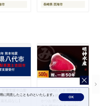
海市
長崎県 西海市
 災害支援※山梨
かつおのたたき 明神水産
の利用に同意したことものといたします。
田市による八代市
わら焼き鰹 500g 鰹 カツオ
OK
【返礼品なし】
かつお 鰹たたき かつおタ
タキ 鰹のたたき かつおの