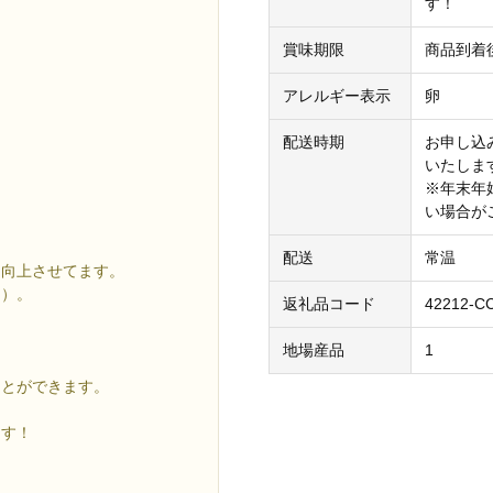
す！
賞味期限
商品到着
アレルギー表示
卵
配送時期
お申し込
いたしま
※年末年
い場合が
配送
常温
を向上させてます。
g）。
返礼品コード
42212-C
地場産品
1
ことができます。
ます！