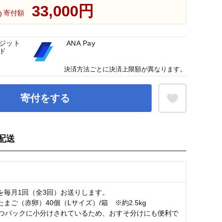
33,000円
寄付額
ジット
ANA Pay
ド
決済方法ごとに決済上限額が異なります。
寄付をする
配送
お気に入り登録
を毎月1回（全3回）お送りします。
まご（赤卵）40個（Lサイズ）/箱 ※約2.5kg
ずつパックに小分けされているため、おすそ分けにも便利で