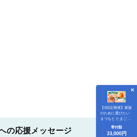
【3回定期便】家族
のために選びたい
まつもと たまご 40
個＜松本養鶏場＞
寄付額
への応援メッセージ
[CCD002] 卵
33,000円