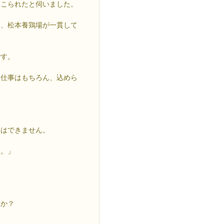
てこられたと伺いました。
く、松本養鶏場が一貫して
です。
た仕事はもちろん、込めら
とはできません。
い。」
すか？