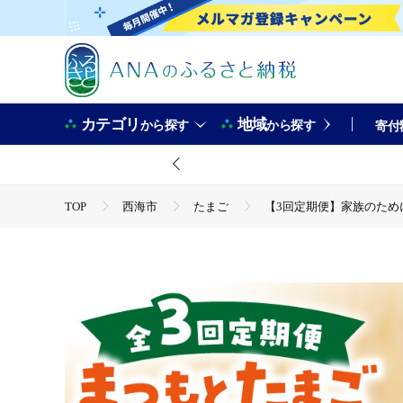
カテゴリ
地域
から探す
から探す
寄付
TOP
西海市
たまご
【3回定期便】家族のために選
TOP
肉
牛肉
黒牛
【3回定期便】家族のため
TOP
卵・乳製品
卵
【3回定期便】家族のために選