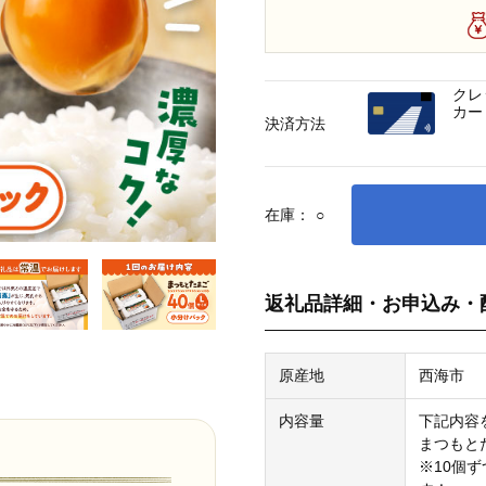
クレ
カー
決済方法
在庫：
○
返礼品詳細・お申込み・
原産地
西海市
内容量
下記内容
まつもとた
※10個