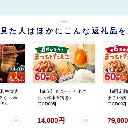
を見た人はほかにこんな返礼品を
崎和牛 焼肉
【60個】まつもと たまご
【6回定期
×2p）＜株
卵 ＜松本養鶏場＞
まご 60
US＞
[CCD005]
[CCD007]
14,000円
79,00