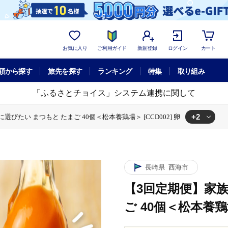
お気に入り
ご利用ガイド
新規登録
ログイン
カート
額から探す
旅先を探す
ランキング
特集
取り組み
「ふるさとチョイス」システム連携に関して
+2
びたい まつもと たまご 40個＜松本養鶏場＞ [CCD002] 卵
に選びたい まつもと たまご 40個＜松本養鶏場＞ [CCD002] 卵
びたい まつもと たまご 40個＜松本養鶏場＞ [CCD002] 卵
長崎県
西海市
【3回定期便】家
ご 40個＜松本養鶏場