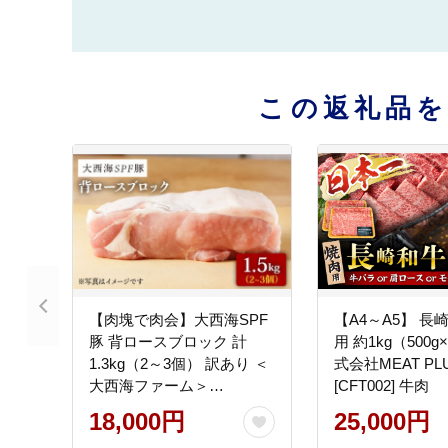
この返礼品
【肉塊で肉会】大西海SPF
【A4～A5】 長
豚 背ロースブロック 計
用 約1kg（500g
1.3kg（2～3個） 訳あり ＜
式会社MEAT PL
大西海ファーム＞
[CFT002] 牛肉
[CCY027] 豚肉
18,000円
25,000円