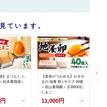
見ています。
便】まつもと た
【黄身がつかめる】かきや
個 ＜松本養鶏場＞
まの 地養 卵 Lサイズ 40個
＜垣山養鶏園＞ [CBB001]
たまご
0円
11,000円