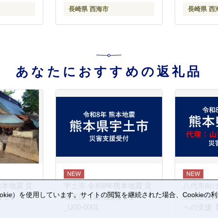
長崎県 西海市
長崎県 西
あなたにおすすめの返礼品
熊本地震 災
宇土市 令和8年熊本地震 災
八代市向け
kie）を使用しています。サイトの閲覧を継続された場合、Cookie
なし】
害支援【返礼品なし】
県富士吉
。
_U00-0001
への支援