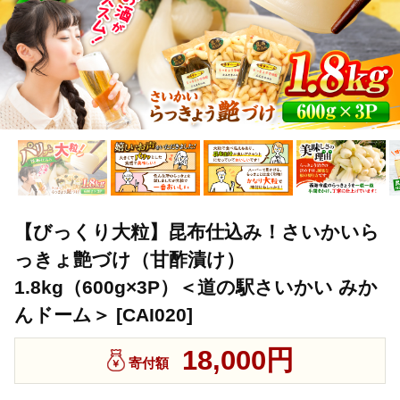
【びっくり大粒】昆布仕込み！さいかいら
っきょ艶づけ（甘酢漬け）
1.8kg（600g×3P）＜道の駅さいかい みか
んドーム＞ [CAI020]
18,000円
寄付額