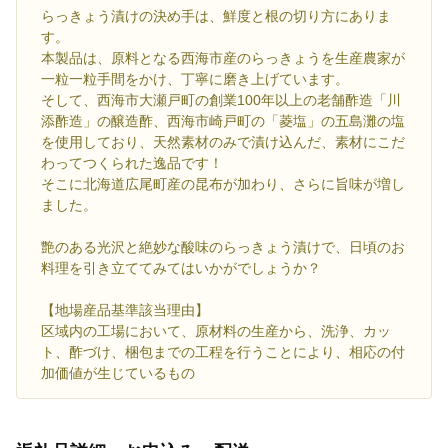
らっきょう漬けの決め手は、鮮度と根の切り方にありま
す。
本製品は、原料となる西海市産のらっきょうを生産農家が
一粒一粒手間をかけ、丁寧に磨き上げています。
そして、西海市大瀬戸町の創業100年以上の老舗酢造「川
添酢造」の醸造酢、西海市崎戸町の「菱塩」の五島灘の塩
を使用しており、天然素材のみで漬け込んだ、素材にこだ
わってつくられた逸品です！
そこに北海道広尾町産の昆布が加わり、さらに旨味が増し
ました。
艶のある光沢と絶妙な酸味のらっきょう漬けで、日頃のお
料理を引き立ててみてはいかがでしょうか？
【地場産品基準該当理由】
区域内の工場において、原材料の生産から、洗浄、カッ
ト、酢づけ、梱包までの工程を行うことにより、相応の付
加価値が生じているもの