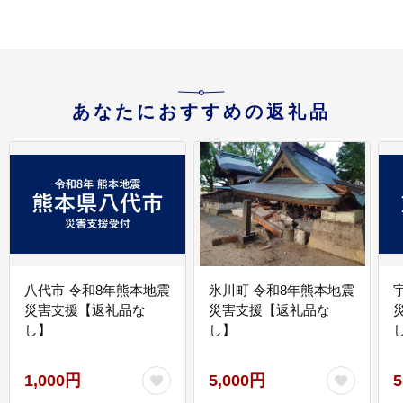
あなたにおすすめの返礼品
八代市 令和8年熊本地震
氷川町 令和8年熊本地震
災害支援【返礼品な
災害支援【返礼品な
し】
し】
し
1,000円
5,000円
5