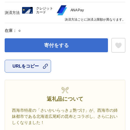
クレジット
ANA Pay
カード
決済方法
決済方法ごとに決済上限額が異なります。
在庫：
○
寄付をする
URLをコピー
お気に入
返礼品について
西海市特産の「さいかいらっきょ艶づけ」が、西海市の姉
妹都市である北海道広尾町の昆布とコラボし、さらにおい
しくなりました！