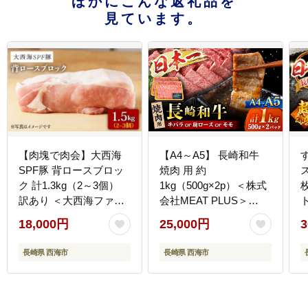
ほかにこんな返礼品を
見ています。
【肉塊で肉会】大西海
【A4～A5】 長崎和牛
SPF豚 背ロースブロッ
焼肉 用 約
ク 計1.3kg（2～3個）
1kg（500g×2p）＜株式
訳あり ＜大西海ファー
会社MEAT PLUS＞
ト
ム＞ [CCY027] 豚肉
[CFT002] 牛肉
18,000円
25,000円
3
長崎県 西海市
長崎県 西海市