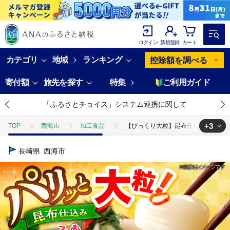
ログイン
新規登録
カート
カテゴリ
地域
ランキング
控除額を調べる
寄付額
旅先を探す
特集
ご利用ガイド
「ふるさとチョイス」システム連携に関して
+3
TOP
西海市
加工食品
【びっくり大粒】昆布仕込み！さいかいらっ
TOP
肉
牛肉
近江牛
【びっくり大粒】昆布仕込み！さいか
長崎県
西海市
TOP
加工食品
漬物・梅干
【びっくり大粒】昆布仕込み！さいか
TOP
加工食品
漬物・梅干
ほかの漬物
【びっくり大粒