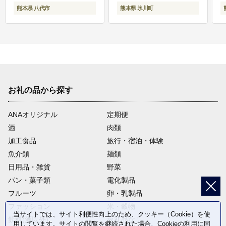
熊本県 八代市
熊本県 氷川町
お礼の品から探す
ANAオリジナル
定期便
酒
肉類
加工食品
旅行・宿泊・体験
魚介類
麺類
日用品・雑貨
野菜
パン・菓子類
電化製品
フルーツ
卵・乳製品
ファッション
米・穀物
当サイトでは、サイト利便性向上のため、クッキー（Cookie）を使
飲料(酒以外)
返礼品なし
用しています。サイトの閲覧を継続された場合、Cookieの利用に同