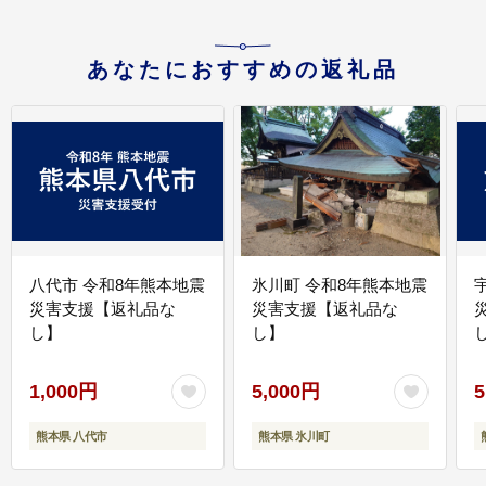
あなたにおすすめの返礼品
八代市 令和8年熊本地震
氷川町 令和8年熊本地震
災害支援【返礼品な
災害支援【返礼品な
し】
し】
し
1,000円
5,000円
5
熊本県 八代市
熊本県 氷川町