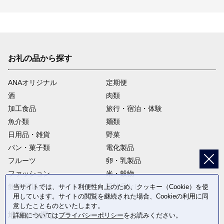
お礼の品から探す
ANAオリジナル
定期便
酒
肉類
加工食品
旅行・宿泊・体験
魚介類
麺類
日用品・雑貨
野菜
パン・菓子類
電化製品
フルーツ
卵・乳製品
ファッション
米・穀物
飲料(酒以外)
返礼品なし
当サイトでは、サイト利便性向上のため、クッキー（Cookie）を使
用しています。サイトの閲覧を継続された場合、Cookieの利用に同
意したことものといたします。
地域から探す
詳細については
プライバシーポリシー
をお読みください。