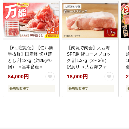
【6回定期便】【使い勝
【肉塊で肉会】大西海
手抜群】国産豚 切り落
SPF豚 背ロースブロッ
とし 計12kg（約2kg×6
ク 計1.3kg（2～3個）
1
回） ＜宮本畜産＞
訳あり ＜大西海ファー
会
[CFA015]
ム＞ [CCY027] 豚肉
[
84,000円
18,000円
2
長崎県 西海市
長崎県 西海市