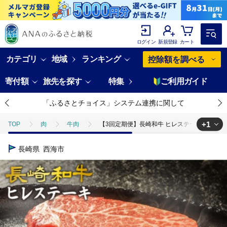
ログイン
新規登録
カート
カテゴリ
地域
ランキング
控除額を調べる
寄付額
旅先を探す
特集
ご利用ガイド
「ふるさとチョイス」システム連携に関して
+1
TOP
肉
牛肉
【3回定期便】長崎和牛 ヒレステーキ 計750g（
TOP
定期便
肉(定期便)
【3回定期便】長崎和牛 ヒレステーキ 
長崎県
西海市