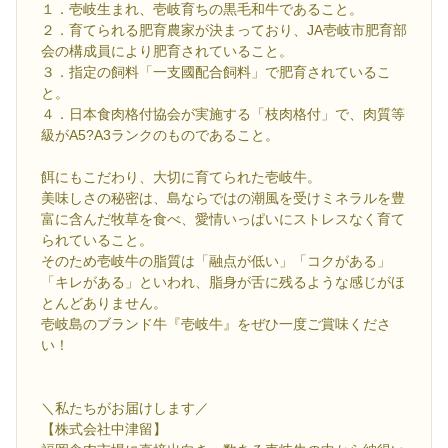
１．壱岐生まれ、壱岐育ちの黒毛和牛であること。
２．育てられる肥育農家が決まっており、JA壱岐市肥育部
会の構成員により肥育されていること。
３．指定の飼料「一支國配合飼料」で肥育されているこ
と。
４．日本食肉格付協会が実施する「枝肉格付」で、肉質等
級がA5?A3ランクのものであること。
餌にもこだわり、大切に育てられた壱岐牛。
美味しさの秘密は、島ならではの潮風を受けミネラルを豊
富に含んだ牧草を食べ、愛情いっぱいにストレスなく育て
られていること。
そのため壱岐牛の脂質は「融点が低い」「コクがある」
「キレがある」といわれ、脂身が舌に残るような感じがほ
とんどありません。
壱岐島のブランド牛『壱岐牛』をぜひ一度ご賞味くださ
い！
＼私たちがお届けします／
【株式会社中津留】