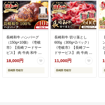
長崎和牛 ハンバーグ
長崎和牛 切り落とし
（150g×10個）《壱岐
600g（300g×2パック）
市》【長崎フードサー
《壱岐市》【長崎フー
ビス】 肉 牛肉 和牛 惣
ドサービス】 肉 牛肉 赤
菜 加工品 冷凍配送
身 小分け 国産 切落し
18,000円
11,000円
1
18000 18000円 [JEP006]
切り落し 冷凍配送
11000 11000円 [JEP008]
長崎県 壱岐市
長崎県 壱岐市
ギ
1