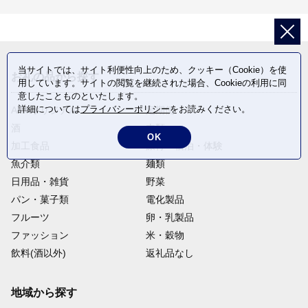
当サイトでは、サイト利便性向上のため、クッキー（Cookie）を使
お礼の品から探す
用しています。サイトの閲覧を継続された場合、Cookieの利用に同
意したことものといたします。
詳細については
プライバシーポリシー
をお読みください。
ANAオリジナル
定期便
酒
肉類
OK
加工食品
旅行・宿泊・体験
魚介類
麺類
日用品・雑貨
野菜
パン・菓子類
電化製品
フルーツ
卵・乳製品
ファッション
米・穀物
飲料(酒以外)
返礼品なし
地域から探す