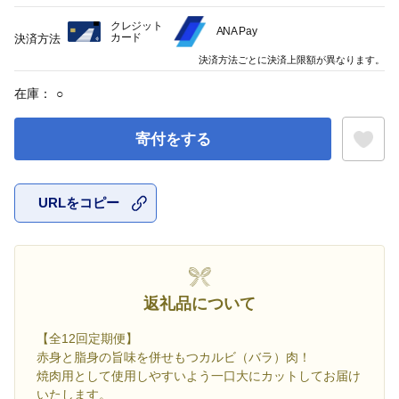
クレジット
ANA Pay
カード
決済方法
決済方法ごとに決済上限額が異なります。
在庫：
○
寄付をする
URLをコピー
お気に入
返礼品について
【全12回定期便】
赤身と脂身の旨味を併せもつカルビ（バラ）肉！
焼肉用として使用しやすいよう一口大にカットしてお届け
いたします。