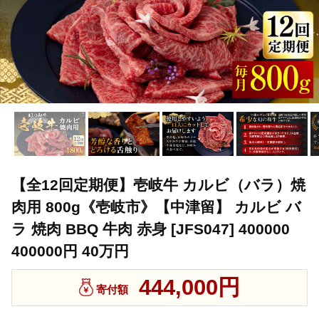
【全12回定期便】壱岐牛 カルビ（バラ）焼
肉用 800g《壱岐市》【中津留】 カルビ バ
ラ 焼肉 BBQ 牛肉 赤身 [JFS047] 400000
400000円 40万円
444,000円
寄付額