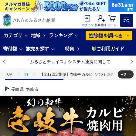
ログイン
新規登録
カート
カテゴリ
地域
ランキング
控除額を調べる
寄付額
旅先を探す
特集
ご利用ガイド
「ふるさとチョイス」システム連携に関して
+2
TOP
肉
【全12回定期便】壱岐牛 カルビ（バラ）焼肉用 800g《壱岐市》【中
TOP
肉
牛肉
【全12回定期便】壱岐牛 カルビ（バラ）焼肉用 800g
長崎県
壱岐市
TOP
肉
牛肉
焼肉(牛肉)
【全12回定期便】壱岐牛 カルビ（