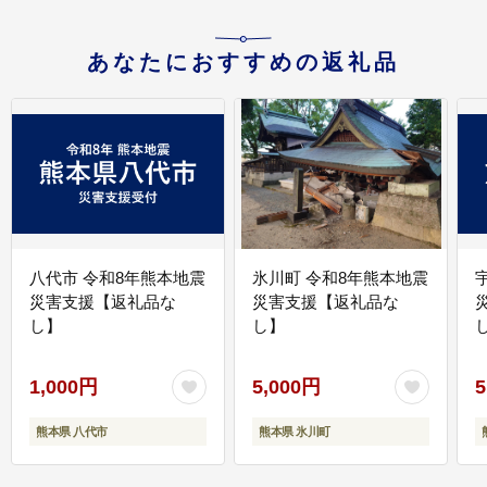
あなたにおすすめの返礼品
八代市 令和8年熊本地震
氷川町 令和8年熊本地震
災害支援【返礼品な
災害支援【返礼品な
し】
し】
し
1,000円
5,000円
5
熊本県 八代市
熊本県 氷川町