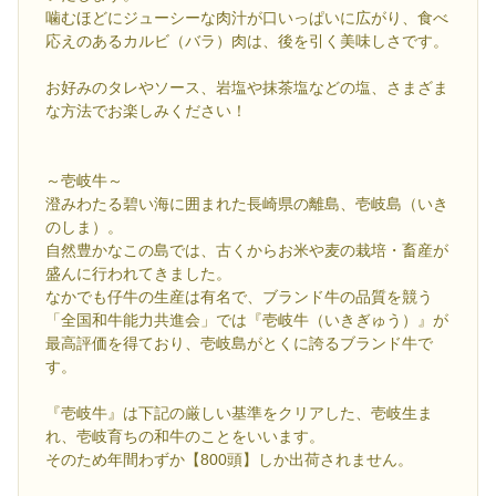
噛むほどにジューシーな肉汁が口いっぱいに広がり、食べ
応えのあるカルビ（バラ）肉は、後を引く美味しさです。
お好みのタレやソース、岩塩や抹茶塩などの塩、さまざま
な方法でお楽しみください！
～壱岐牛～
澄みわたる碧い海に囲まれた長崎県の離島、壱岐島（いき
のしま）。
自然豊かなこの島では、古くからお米や麦の栽培・畜産が
盛んに行われてきました。
なかでも仔牛の生産は有名で、ブランド牛の品質を競う
「全国和牛能力共進会」では『壱岐牛（いきぎゅう）』が
最高評価を得ており、壱岐島がとくに誇るブランド牛で
す。
『壱岐牛』は下記の厳しい基準をクリアした、壱岐生ま
れ、壱岐育ちの和牛のことをいいます。
そのため年間わずか【800頭】しか出荷されません。