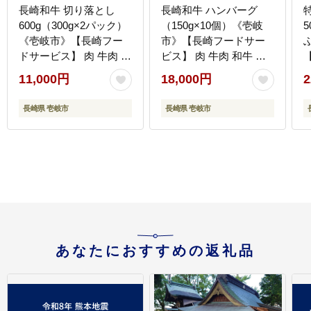
長崎和牛 切り落とし
長崎和牛 ハンバーグ
600g（300g×2パック）
（150g×10個）《壱岐
《壱岐市》【長崎フー
市》【長崎フードサー
ドサービス】 肉 牛肉 赤
ビス】 肉 牛肉 和牛 惣
【
身 小分け 国産 切落し
菜 加工品 冷凍配送
11,000円
18,000円
2
切り落し 冷凍配送
18000 18000円 [JEP006]
11000 11000円 [JEP008]
2
長崎県 壱岐市
長崎県 壱岐市
あなたにおすすめの返礼品