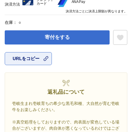
ANA Pay
カード
決済方法
決済方法ごとに決済上限額が異なります。
在庫：
○
寄付をする
URLをコピー
お気に入
返礼品について
壱岐生まれ壱岐育ちの希少な黒毛和種、大自然が育む壱岐
牛をお楽しみください。
※真空処理をしておりますので、肉表面が変色している場
合がございますが、肉自体が悪くなっているわけではござ