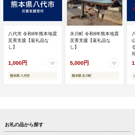
八代市 令和8年熊本地震
氷川町 令和8年熊本地震
災害支援【返礼品な
災害支援【返礼品な
し】
し】
1,000円
5,000円
1
熊本県 八代市
熊本県 氷川町
お礼の品から探す