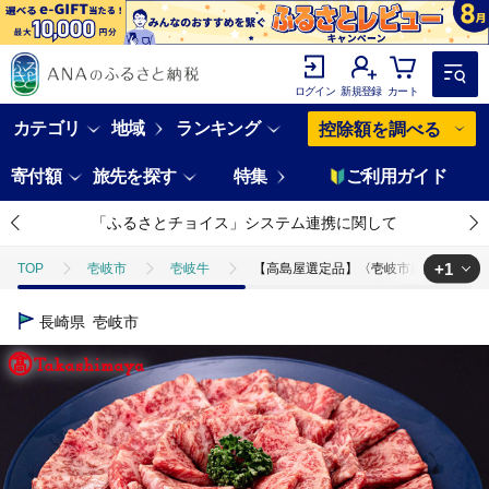
ログイン
新規登録
カート
カテゴリ
地域
ランキング
控除額を調べる
寄付額
旅先を探す
特集
ご利用ガイド
「ふるさとチョイス」システム連携に関して
+1
TOP
壱岐市
壱岐牛
【高島屋選定品】〈壱岐市農業協同組合〉壱岐牛 
TOP
肉
牛肉
焼肉(牛肉)
【高島屋選定品】〈壱岐市農業協同組
長崎県
壱岐市