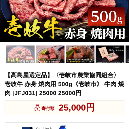
【高島屋選定品】〈壱岐市農業協同組合〉
壱岐牛 赤身 焼肉用 500g《壱岐市》 牛肉 焼
肉 [JFJ031] 25000 25000円
25,000円
寄付額
クレジット