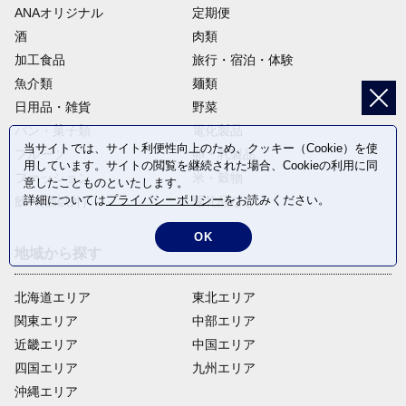
ANAオリジナル
定期便
酒
肉類
加工食品
旅行・宿泊・体験
魚介類
麺類
日用品・雑貨
野菜
パン・菓子類
電化製品
当サイトでは、サイト利便性向上のため、クッキー（Cookie）を使
フルーツ
卵・乳製品
用しています。サイトの閲覧を継続された場合、Cookieの利用に同
ファッション
米・穀物
意したことものといたします。
詳細については
プライバシーポリシー
をお読みください。
飲料(酒以外)
返礼品なし
OK
地域から探す
北海道エリア
東北エリア
関東エリア
中部エリア
近畿エリア
中国エリア
四国エリア
九州エリア
沖縄エリア