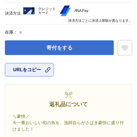
クレジット
ANA Pay
カード
決済方法
決済方法ごとに決済上限額が異なります。
在庫：
○
寄付をする
URLをコピー
お気に入
返礼品について
＼豪快／
今一番おいしい旬の魚を、漁師自らがさばき豪快に盛り付
けました！