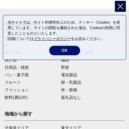
当サイトでは、サイト利便性向上のため、クッキー（Cookie）を使
お礼の品から探す
用しています。サイトの閲覧を継続された場合、Cookieの利用に同
意したことものといたします。
ANAオリジナル
定期便
詳細については
プライバシーポリシー
をお読みください。
酒
肉類
OK
加工食品
旅行・宿泊・体験
魚介類
麺類
日用品・雑貨
野菜
パン・菓子類
電化製品
フルーツ
卵・乳製品
ファッション
米・穀物
飲料(酒以外)
返礼品なし
地域から探す
北海道エリア
東北エリア