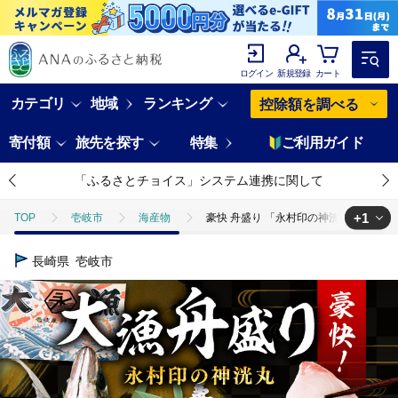
ログイン
新規登録
カート
カテゴリ
地域
ランキング
控除額を調べる
寄付額
旅先を探す
特集
ご利用ガイド
「ふるさとチョイス」システム連携に関して
+1
TOP
壱岐市
海産物
豪快 舟盛り 「永村印の神洸丸大漁舟盛り」 3
TOP
魚介類
鮮魚
豪快 舟盛り 「永村印の神洸丸大漁舟盛り」 3～
長崎県
壱岐市