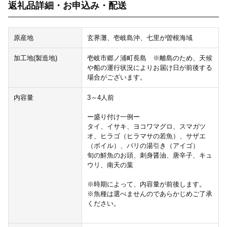
返礼品詳細・お申込み・配送
原産地
玄界灘、壱岐島沖、七里が曽根海域
加工地(製造地)
壱岐市郷ノ浦町長島 ※離島のため、天候
や船の運行状況によりお届け日が前後する
場合がございます。
内容量
3～4人前
ー盛り付け一例ー
タイ、イサキ、ヨコワマグロ、スマガツ
オ、ヒラゴ（ヒラマサの若魚）、サザエ
（ボイル）、バリの湯引き（アイゴ）
旬の鮮魚のお頭、刺身醤油、唐辛子、キュ
ウリ、南天の葉
※時期によって、内容量が前後します。
※魚種は選べませんのであらかじめご了承
ください。