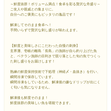
～鮮度抜群！ボリューム満点！食卓を彩る贅沢な舟盛り～
ご友人や親戚との集まりに。
自分へのご褒美にもピッタリの逸品です！
解凍してそのまま食卓へ！
手間いらずで贅沢な刺し盛りが味わえます。
【鮮度と美味しさにこだわった自慢の刺身】
玄界灘、壱岐の離島「長島」の漁師が自ら釣り上げた魚
と、ベテラン漁師の目利きで競り落とした旬の魚でつくっ
た刺し盛りをお届けします！
熟練の鮮度保持技術で下処理（神経〆・血抜き）を行い、
瞬間冷凍で保存しています。
瞬間冷凍をしているため、解凍後の嫌なドリップが出にく
く匂いも気になりません。
解凍後も鮮度そのまま！
鮮度抜群の美味しい魚を堪能できます。