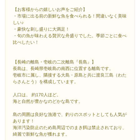
【お客様からの嬉しいお声をご紹介】
・市場に出る前の新鮮な魚を食べられる！間違いなく美味
しい♪
・豪快な刺し盛りに大満足！
・旬の魚が味わえる贅沢な舟盛りでした。季節ごとに食べ
比べしたい！
【長崎の離島・壱岐の二次離島『長島』】
長島は、長崎県壱岐島の南西に位置する離島です。
壱岐市に属し、隣接する大島・原島と共に渡良三島（わた
らさんとう）を構成しています。
人口は、 約170人ほど。
海と自然が豊かなのどかな島です。
島の周囲は良好な漁港で、釣りのスポットとしても人気が
あります！
海洋汚染防止のため島周辺でのまき餌は禁止されており、
綺麗で新鮮な魚が獲れます。