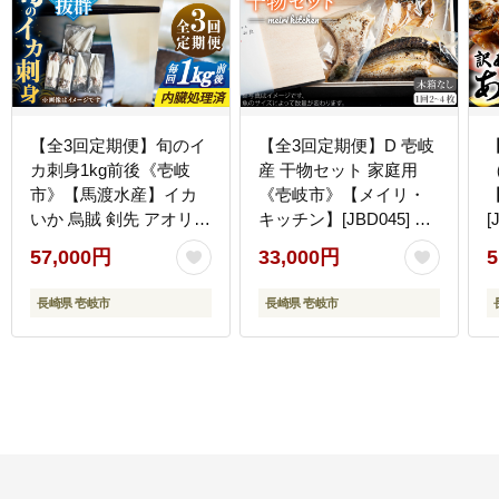
【全3回定期便】旬のイ
【全3回定期便】D 壱岐
カ刺身1kg前後《壱岐
産 干物セット 家庭用
市》【馬渡水産】イカ
《壱岐市》【メイリ・
いか 烏賊 剣先 アオリ
キッチン】[JBD045] 干
[
あおり スルメ するめ 刺
物 ひもの 定期便 レトル
57,000円
33,000円
5
身 刺し身 お刺身 海鮮
ト 33000 33000円
[
魚貝 冷凍配送 産地直送
長崎県 壱岐市
長崎県 壱岐市
[JAQ031]