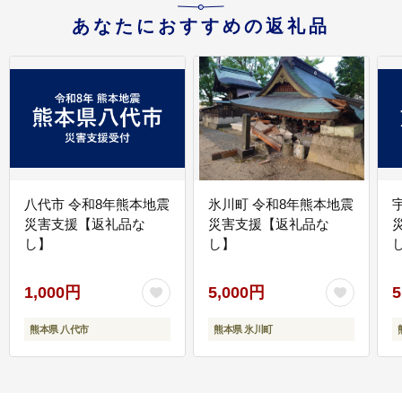
あなたにおすすめの返礼品
八代市 令和8年熊本地震
氷川町 令和8年熊本地震
災害支援【返礼品な
災害支援【返礼品な
し】
し】
し
1,000円
5,000円
5
熊本県 八代市
熊本県 氷川町