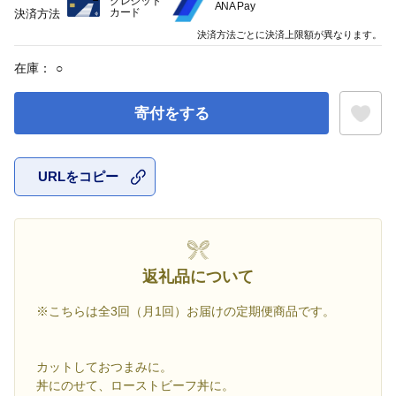
クレジット
ANA Pay
カード
決済方法
決済方法ごとに決済上限額が異なります。
在庫：
○
寄付をする
URLをコピー
お気に入
返礼品について
※こちらは全3回（月1回）お届けの定期便商品です。
カットしておつまみに。
丼にのせて、ローストビーフ丼に。