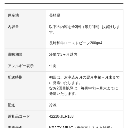
原産地
長崎県
内容量
以下の内容を全3回（毎月1回）お届けしま
す。
長崎和牛ローストビーフ200g×4
賞味期限
冷凍で3ヶ月以内
アレルギー表示
牛肉
配送時期
初回は、お申込み月の翌月中旬～月末まで
に発送いたします。
なお2回目以降は、毎月中旬～月末までに
発送いたします。
配送
冷凍
返礼品コード
42210-JER153
事業者名
KRAZY MEAT（壱岐市ふるさと納税）