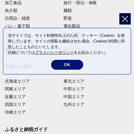
加工食品
旅行・宿泊・体験
魚介類
麺類
日用品・雑貨
野菜
パン・菓子類
電化製品
フルーツ
卵・乳製品
当サイトでは、サイト利便性向上のため、クッキー（Cookie）を使
用しています。サイトの閲覧を継続された場合、Cookieの利用に同
ファッション
米・穀物
意したことものといたします。
飲料(酒以外)
返礼品なし
詳細については
プライバシーポリシー
をお読みください。
OK
地域から探す
北海道エリア
東北エリア
関東エリア
中部エリア
近畿エリア
中国エリア
四国エリア
九州エリア
沖縄エリア
ふるさと納税ガイド