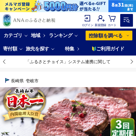
ログイン
新規登録
カート
カテゴリ
地域
ランキング
控除額を調べる
寄付額
旅先を探す
特集
ご利用ガイド
「ふるさとチョイス」システム連携に関して
長崎県
壱岐市