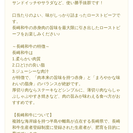
サンドイッチやサラダなど、使い勝手抜群です！
口当たりのよい、味がしっかり詰まったローストビーフで
す。
長崎和牛の赤身肉の旨味を最大限に引き出したローストビ
ーフをお楽しみください♪
～長崎和牛の特徴～
長崎和牛は
1.柔らかい肉質
2.口どけの良い脂
3.ジューシーな肉汁
が特徴で、「肉本来の旨味を持つ赤身」と「まろやかな味
わいの脂身」のバランスが絶妙です。
厚切り肉ならステーキなどシンプルに、薄切り肉ならしゃ
ぶしゃぶやすき焼きなど、肉の旨みが味わえる食べ方がお
すすめです。
【長崎和牛について】
複雑な海岸線を持つ半島や離島が点在する長崎県で、長崎
和牛生産者登録制度に登録された生産者が、肥育を目的に