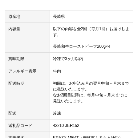
原産地
長崎県
内容量
以下の内容を全2回（毎月1回）お届けしま
す。
長崎和牛ローストビーフ200g×4
賞味期限
冷凍で3ヶ月以内
アレルギー表示
牛肉
配送時期
初回は、お申込み月の翌月中旬～月末まで
に発送いたします。
なお2回目以降は、毎月中旬～月末までに
発送いたします。
配送
冷凍
返礼品コード
42210-JER152
事業者名
KRAZY MEAT（壱岐市ふるさと納税）