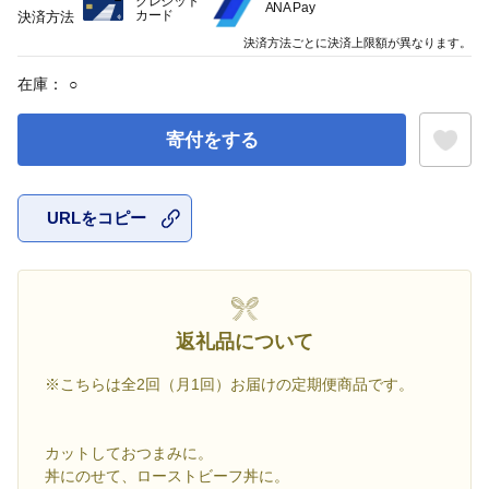
クレジット
ANA Pay
カード
決済方法
決済方法ごとに決済上限額が異なります。
在庫：
○
寄付をする
URLをコピー
お気に入
返礼品について
※こちらは全2回（月1回）お届けの定期便商品です。
カットしておつまみに。
丼にのせて、ローストビーフ丼に。