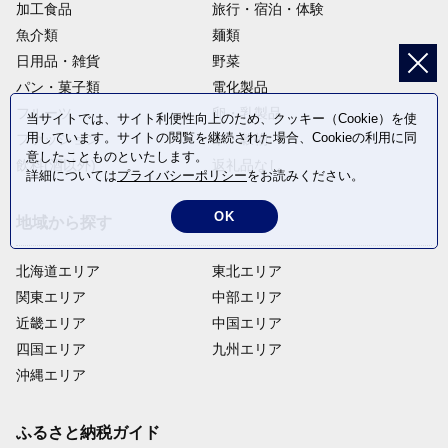
加工食品
旅行・宿泊・体験
魚介類
麺類
日用品・雑貨
野菜
パン・菓子類
電化製品
フルーツ
卵・乳製品
当サイトでは、サイト利便性向上のため、クッキー（Cookie）を使
用しています。サイトの閲覧を継続された場合、Cookieの利用に同
ファッション
米・穀物
意したことものといたします。
飲料(酒以外)
返礼品なし
詳細については
プライバシーポリシー
をお読みください。
OK
地域から探す
北海道エリア
東北エリア
関東エリア
中部エリア
近畿エリア
中国エリア
四国エリア
九州エリア
沖縄エリア
ふるさと納税ガイド