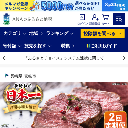
ログイン
新規登録
カート
カテゴリ
地域
ランキング
控除額を調べる
寄付額
旅先を探す
特集
ご利用ガイド
「ふるさとチョイス」システム連携に関して
長崎県
壱岐市