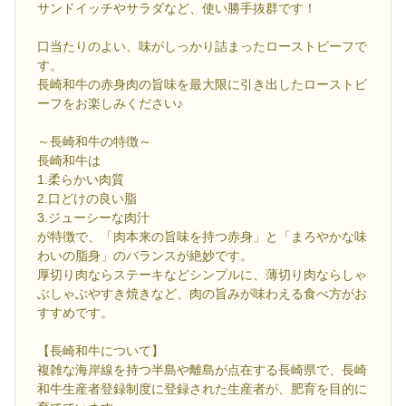
サンドイッチやサラダなど、使い勝手抜群です！
口当たりのよい、味がしっかり詰まったローストビーフで
す。
長崎和牛の赤身肉の旨味を最大限に引き出したローストビ
ーフをお楽しみください♪
～長崎和牛の特徴～
長崎和牛は
1.柔らかい肉質
2.口どけの良い脂
3.ジューシーな肉汁
が特徴で、「肉本来の旨味を持つ赤身」と「まろやかな味
わいの脂身」のバランスが絶妙です。
厚切り肉ならステーキなどシンプルに、薄切り肉ならしゃ
ぶしゃぶやすき焼きなど、肉の旨みが味わえる食べ方がお
すすめです。
【長崎和牛について】
複雑な海岸線を持つ半島や離島が点在する長崎県で、長崎
和牛生産者登録制度に登録された生産者が、肥育を目的に