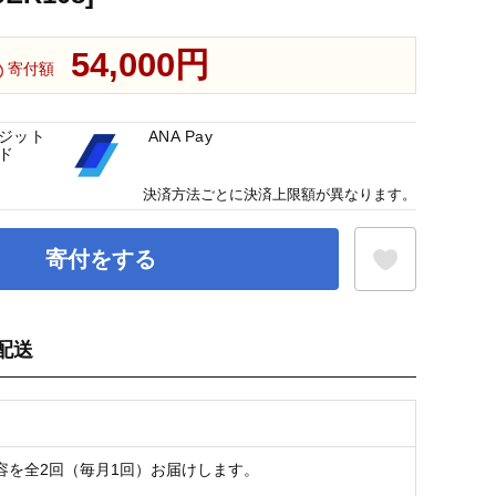
54,000円
寄付額
ジット
ANA Pay
ド
決済方法ごとに決済上限額が異なります。
寄付をする
配送
お気に入り登録
容を全2回（毎月1回）お届けします。