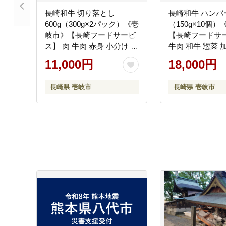
長崎和牛 切り落とし
長崎和牛 ハンバ
600g（300g×2パック）《壱
（150g×10個
岐市》【長崎フードサービ
【長崎フードサー
ス】 肉 牛肉 赤身 小分け 国
牛肉 和牛 惣菜 
産 切落し 切り落し 冷凍配
配送 18000 180
11,000円
18,000円
送 11000 11000円 [JEP008]
[JEP006]
長崎県 壱岐市
長崎県 壱岐市