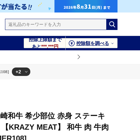
控除上限額まで
控除額を調べる
あと
***,***円
+2
108]
A4 [JER108]
牛肉 BBQ 冷凍 A5 A4 [JER108]
崎和牛 希少部位 赤身 ステーキ
》【KRAZY MEAT】 和牛 肉 牛肉
JER108]