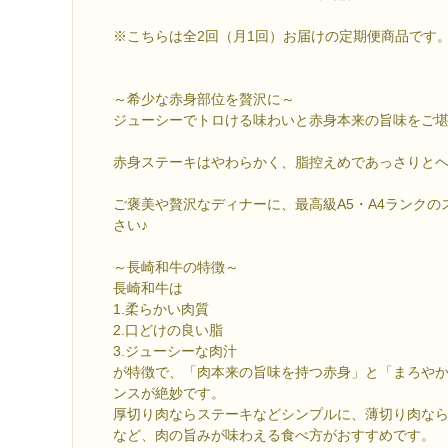
※こちらは全2回（月1回）お届けの定期便商品です
～希少な赤身部位を贅沢に～
ジューシーでトロける味わいと赤身本来の旨味をご
赤身ステーキはやわらかく、脂控えめであっさりと
ご褒美や贅沢なディナーに、最高級A5・A4ランクの
さい♪
～長崎和牛の特徴～
長崎和牛は
1.柔らかい肉質
2.口どけの良い脂
3.ジューシーな肉汁
が特徴で、「肉本来の旨味を持つ赤身」と「まろや
ンスが絶妙です。
厚切り肉ならステーキなどシンプルに、薄切り肉な
など、肉の旨みが味わえる食べ方がおすすめです。