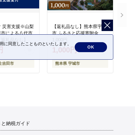
 災害支援※山梨
【返礼品なし】熊本県宇城
田市による八代市
市 ふるさと応援寄附金
【返礼品なし】
1,000円
の利用に同意したことものといたします。
OK
円
1,000円
士吉田市
熊本県 宇城市
さと納税ガイド