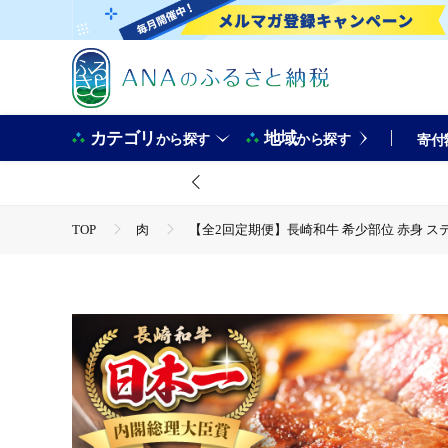
カテゴリ
地域
から探す
から探す
寄付
TOP
肉
【全2回定期便】長崎和牛 希少部位 赤身 ステーキ 20
TOP
肉
牛肉
【全2回定期便】長崎和牛 希少部位 赤身 
TOP
肉
牛肉
ステーキ(牛肉)
【全2回定期便