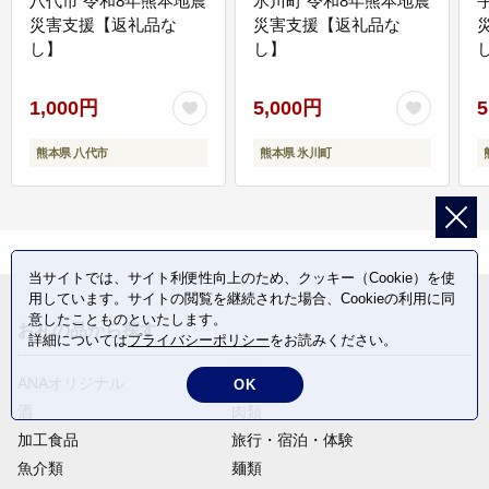
八代市 令和8年熊本地震
氷川町 令和8年熊本地震
災害支援【返礼品な
災害支援【返礼品な
し】
し】
し
1,000円
5,000円
5
熊本県 八代市
熊本県 氷川町
当サイトでは、サイト利便性向上のため、クッキー（Cookie）を使
用しています。サイトの閲覧を継続された場合、Cookieの利用に同
意したことものといたします。
お礼の品から探す
詳細については
プライバシーポリシー
をお読みください。
ANAオリジナル
定期便
OK
酒
肉類
加工食品
旅行・宿泊・体験
魚介類
麺類