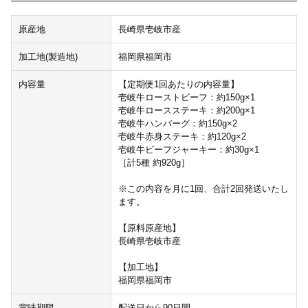
原産地
長崎県壱岐市産
加工地(製造地)
福岡県福岡市
内容量
【定期便1回あたりの内容量】
壱岐牛ローストビーフ：約150g×1
壱岐牛ロースステーキ：約200g×1
壱岐牛ハンバーグ：約150g×2
壱岐牛赤身ステーキ：約120g×2
壱岐牛ビーフジャーキー：約30g×1
［計5種 約920g］
※この内容を月に1回、合計2回発送いたし
ます。
【原料原産地】
長崎県壱岐市産
【加工地】
福岡県福岡市
賞味期限
配送日から90日間