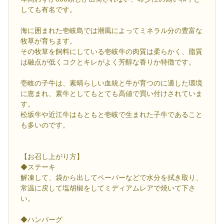
しても有名です。
海に囲まれた壱岐島では潮風によってミネラル分の豊富な
牧草が育ちます。
その牧草を飼料にしている壱岐牛の肉質は柔らかく、脂質
は融点が低くコクとキレがよく芳醇な香りか特徴です。
壱岐の子牛は、素晴らしい血統と牛が育つのに適した環境
に恵まれ、素牛としてもとても高値で買い付けされていま
す。
松坂牛や近江牛はもともと壱岐で生まれた子牛であること
も多いのです。
【お召し上がり方】
◆ステーキ
解凍して、袋から出してペーパーなどで水分を拭き取り、
常温に戻して塩胡椒をしてミディアムレアで焼いて下さ
い。
◆ハンバーグ