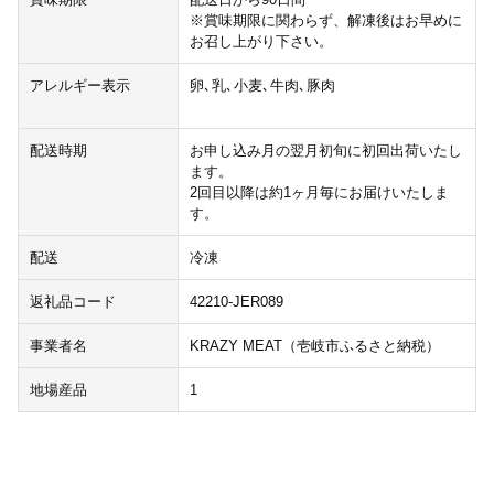
※賞味期限に関わらず、解凍後はお早めに
お召し上がり下さい。
アレルギー表示
卵､乳､小麦､牛肉､豚肉
配送時期
お申し込み月の翌月初旬に初回出荷いたし
ます。
2回目以降は約1ヶ月毎にお届けいたしま
す。
配送
冷凍
返礼品コード
42210-JER089
事業者名
KRAZY MEAT（壱岐市ふるさと納税）
地場産品
1