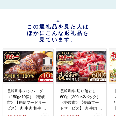
この返礼品を見た人は
ほかにこんな返礼品を
見ています。
長崎和牛 ハンバーグ
長崎和牛 切り落とし
（150g×10個）《壱岐
600g（300g×2パック）
市》【長崎フードサー
《壱岐市》【長崎フー
ビス】 肉 牛肉 和牛 惣
ドサービス】 肉 牛肉 赤
菜 加工品 冷凍配送
身 小分け 国産 切落し