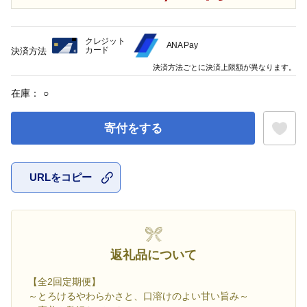
クレジット
ANA Pay
カード
決済方法
決済方法ごとに決済上限額が異なります。
在庫：
○
寄付をする
URLをコピー
お気に入
返礼品について
【全2回定期便】
～とろけるやわらかさと、口溶けのよい甘い旨み～