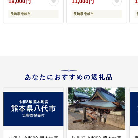
18,000円
11,000円
1
18000 18000円 [JEP006]
切り落し 冷凍配送
11000 11000円 [JEP008]
長崎県 壱岐市
長崎県 壱岐市
ギ
1
あなたにおすすめの返礼品