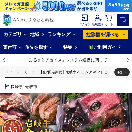
ログイン
新規登録
カート
カテゴリ
地域
ランキング
控除額を調べる
寄付額
旅先を探す
特集
ご利用ガイド
「ふるさとチョイス」システム連携に関して
+1
TOP
肉
【全2回定期便】壱岐牛 A5ランク ギフトセット《壱岐市》【KR
TOP
肉
牛肉
【全2回定期便】壱岐牛 A5ランク ギフトセット《壱
長崎県
壱岐市