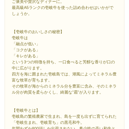
ご褒美や贅沢なディナーに。
最高級A5ランクの壱岐牛を使った詰め合わせはいかがで
しょうか。
【壱岐牛のおいしさの秘密】
壱岐牛は
「融点が低い」
「コクがある」
「キレがある」
という3つの特徴を持ち、一口食べると芳醇な香りが口の
中に広がります。
四方を海に囲まれた壱岐島では、潮風によってミネラル豊
富な牧草が育ちます。
その牧草が海からのミネラル分を豊富に含み、そのミネラ
ル分が肉質を柔らかくし、綺麗な”霜”が入ります。
【壱岐牛とは】
壱岐島の繁殖農家で生まれ、島を一度も出ずに育てられた
「壱岐生まれ、壱岐育ち」の黒毛和牛。
年間わずか800頭しか出荷されない、希少性の高い和牛と