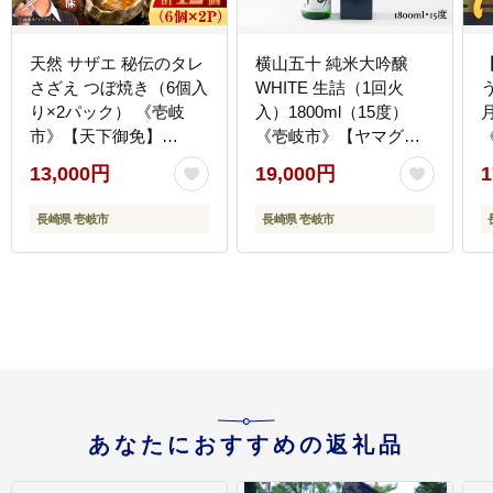
天然 サザエ 秘伝のタレ
横山五十 純米大吟醸
さざえ つぼ焼き（6個入
WHITE 生詰（1回火
う
り×2パック） 《壱岐
入）1800ml（15度）
市》【天下御免】
《壱岐市》【ヤマグチ/
[JDB001] 13000 13000
重家酒造】[JCG002] 酒
13,000円
19,000円
1
円
お酒 日本酒 大吟醸 1本
ギフト 敬老の日 のし プ
[
長崎県 壱岐市
長崎県 壱岐市
レゼント 19000 19000円
のし プレゼント ギフト
あなたにおすすめの返礼品