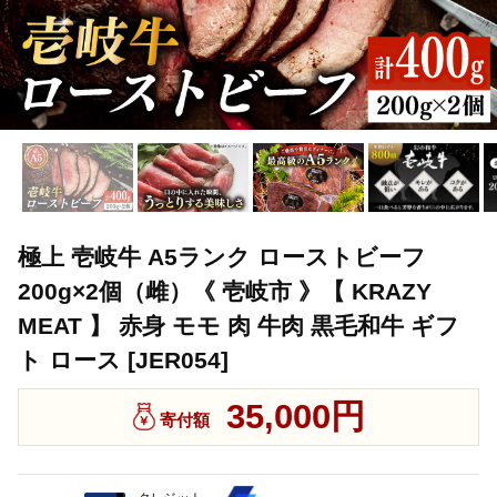
極上 壱岐牛 A5ランク ローストビーフ
200g×2個（雌）《 壱岐市 》【 KRAZY
MEAT 】 赤身 モモ 肉 牛肉 黒毛和牛 ギフ
ト ロース [JER054]
35,000円
寄付額