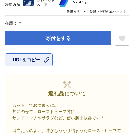
クレジット
ANA Pay
カード
決済方法
決済方法ごとに決済上限額が異なります。
在庫：
○
寄付をする
URLをコピー
お気に入
返礼品について
カットしておつまみに。
丼にのせて、ローストビーフ丼に。
サンドイッチやサラダなど、使い勝手抜群です！
口当たりのよい、味がしっかり詰まったローストビーフで