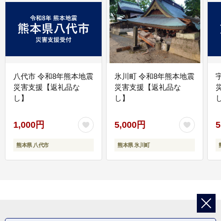
八代市 令和8年熊本地震
氷川町 令和8年熊本地震
災害支援【返礼品な
災害支援【返礼品な
し】
し】
し
1,000円
5,000円
5
熊本県 八代市
熊本県 氷川町