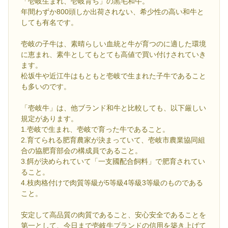
「壱岐生まれ、壱岐育ち」の黒毛和牛。
年間わずか800頭しか出荷されない、希少性の高い和牛と
しても有名です。
壱岐の子牛は、素晴らしい血統と牛が育つのに適した環境
に恵まれ、素牛としてもとても高値で買い付けされていき
ます。
松坂牛や近江牛はもともと壱岐で生まれた子牛であること
も多いのです。
「壱岐牛」は、他ブランド和牛と比較しても、以下厳しい
規定があります。
1.壱岐で生まれ、壱岐で育った牛であること。
2.育てられる肥育農家が決まっていて、壱岐市農業協同組
合の協肥育部会の構成員であること。
3.餌が決められていて「一支國配合飼料」で肥育されてい
ること。
4.枝肉格付けで肉質等級が5等級4等級3等級のものである
こと。
安定して高品質の肉質であること、安心安全であることを
第一として、今日まで壱岐牛ブランドの信用を築き上げて