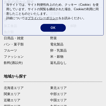
お礼の品から探す
当サイトでは、サイト利便性向上のため、クッキー（Cookie）を使
用しています。サイトの閲覧を継続された場合、Cookieの利用に同
ANAオリジナル
定期便
意したことものといたします。
詳細については
プライバシーポリシー
をお読みください。
酒
肉類
加工食品
旅行・宿泊・体験
OK
魚介類
麺類
日用品・雑貨
野菜
パン・菓子類
電化製品
フルーツ
卵・乳製品
ファッション
米・穀物
飲料(酒以外)
返礼品なし
地域から探す
北海道エリア
東北エリア
関東エリア
中部エリア
近畿エリア
中国エリア