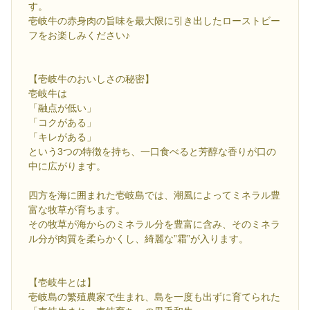
す。
壱岐牛の赤身肉の旨味を最大限に引き出したローストビー
フをお楽しみください♪
【壱岐牛のおいしさの秘密】
壱岐牛は
「融点が低い」
「コクがある」
「キレがある」
という3つの特徴を持ち、一口食べると芳醇な香りが口の
中に広がります。
四方を海に囲まれた壱岐島では、潮風によってミネラル豊
富な牧草が育ちます。
その牧草が海からのミネラル分を豊富に含み、そのミネラ
ル分が肉質を柔らかくし、綺麗な”霜”が入ります。
【壱岐牛とは】
壱岐島の繁殖農家で生まれ、島を一度も出ずに育てられた