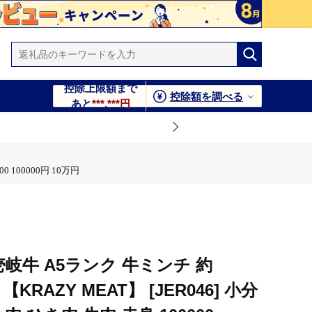
控除上限額まで
控除額を調べる
あと
***,***円
 100000円 10万円
岐牛 A5ランク 牛ミンチ 約
【KRAZY MEAT】 [JER046] 小分