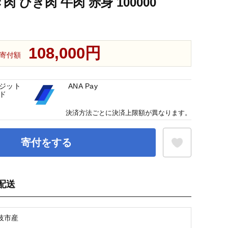
き肉 ひき肉 牛肉 赤身 100000
108,000円
寄付額
ジット
ANA Pay
ド
決済方法ごとに決済上限額が異なります。
寄付をする
配送
お気に入り登録
岐市産