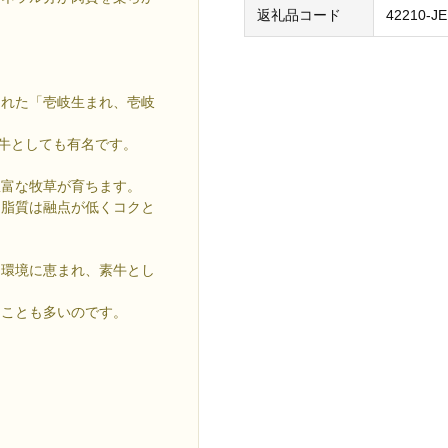
返礼品コード
42210-J
られた「壱岐生まれ、壱岐
和牛としても有名です。
豊富な牧草が育ちます。
、脂質は融点が低くコクと
た環境に恵まれ、素牛とし
ることも多いのです。