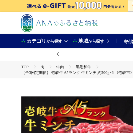
カテゴリ
地域
から探す
から探す
寄付
TOP
肉
牛肉
黒毛和牛
【全3回定期便】 壱岐牛 A5ランク 牛ミンチ 約500g×6 《壱岐市》【KRA