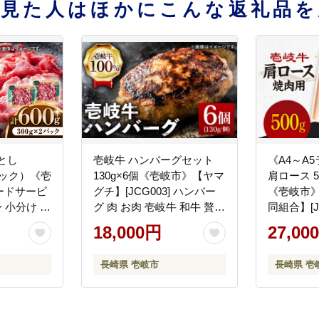
を見た人はほかにこんな返礼品を
とし
壱岐牛 ハンバーグセット
《A4～A
2パック）《壱
130g×6個《壱岐市》【ヤマ
肩ロース 5
ードサービ
グチ】[JCG003] ハンバー
《壱岐市
身 小分け 国
グ 肉 お肉 壱岐牛 和牛 贅沢
同組合】[J
し 冷凍配
冷凍 簡単 18000 18000円 加
肩ロース 焼
18,000円
27,00
 [JEP008]
工品
27000円
ギフト
長崎県 壱岐市
長崎県 壱