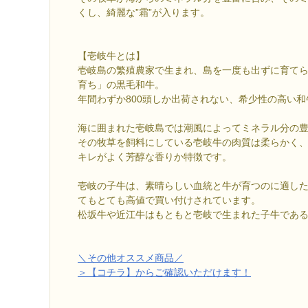
くし、綺麗な”霜”が入ります。
【壱岐牛とは】
壱岐島の繁殖農家で生まれ、島を一度も出ずに育て
育ち」の黒毛和牛。
年間わずか800頭しか出荷されない、希少性の高い
海に囲まれた壱岐島では潮風によってミネラル分の
その牧草を飼料にしている壱岐牛の肉質は柔らかく
キレがよく芳醇な香りか特徴です。
壱岐の子牛は、素晴らしい血統と牛が育つのに適し
てもとても高値で買い付けされています。
松坂牛や近江牛はもともと壱岐で生まれた子牛であ
＼その他オススメ商品／
＞【コチラ】からご確認いただけます！