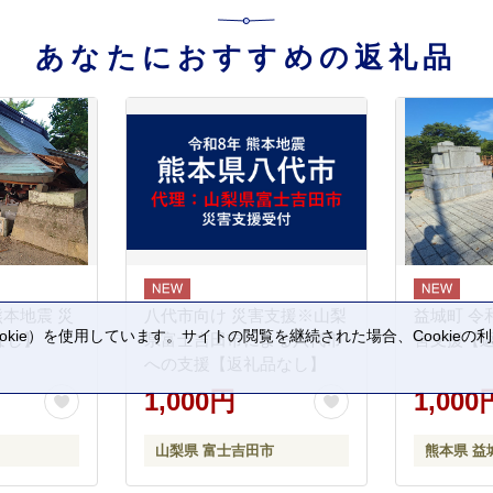
あなたにおすすめの返礼品
熊本地震 災
八代市向け 災害支援※山梨
益城町 令
kie）を使用しています。サイトの閲覧を継続された場合、Cookie
なし】
県富士吉田市による八代市
害支援【
。
への支援【返礼品なし】
1,000円
1,000
山梨県 富士吉田市
熊本県 益