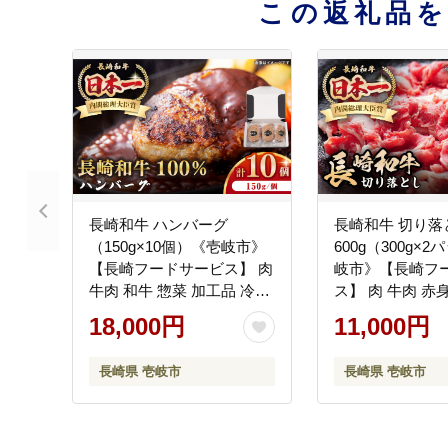
この返礼品
長崎和牛 ハンバーグ
長崎和牛 切り落
（150g×10個）《壱岐市》
600g（300g×
【長崎フードサービス】 肉
岐市》【長崎フ
牛肉 和牛 惣菜 加工品 冷凍
ス】 肉 牛肉 赤
配送 18000 18000円
産 切落し 切り落
18,000円
11,000円
[JEP006]
送 11000 11000円
長崎県 壱岐市
長崎県 壱岐市