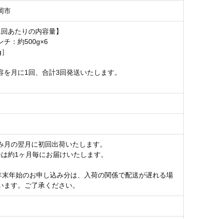
岡市
1回あたりの内容量】
チ：約500g×6
g］
容を月に1回、合計3回発送いたします。
月
み月の翌月に初回出荷いたします。
降は約1ヶ月毎にお届けいたします。
年末年始のお申し込み分は、入荷の関係で配送が遅れる場
います。ご了承ください。