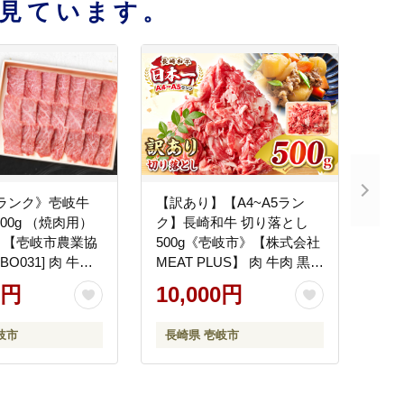
見ています。
5ランク》壱岐牛
【訳あり】【A4~A5ラン
00g （焼肉用）
ク】長崎和牛 切り落とし
》【壱岐市農業協
500g《壱岐市》【株式会社
BO031] 肉 牛肉
MEAT PLUS】 肉 牛肉 黒毛
肉 赤身 BBQ
和牛 焼き肉 ご褒美 冷凍配
0円
10,000円
 のし プレゼント
送 訳あり A5 黒毛和牛 ギフ
ト [JGH001] 10000 10000円
岐市
長崎県 壱岐市
1万円