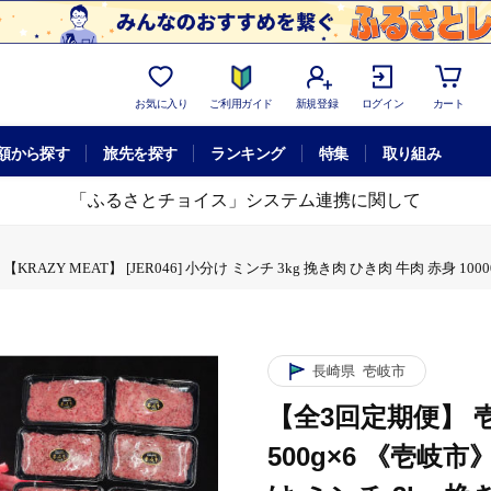
お気に入り
ご利用ガイド
新規登録
ログイン
カート
額から探す
旅先を探す
ランキング
特集
取り組み
「ふるさとチョイス」システム連携に関して
ZY MEAT】 [JER046] 小分け ミンチ 3kg 挽き肉 ひき肉 牛肉 赤身 100000
長崎県
壱岐市
【全3回定期便】 壱
500g×6 《壱岐市》