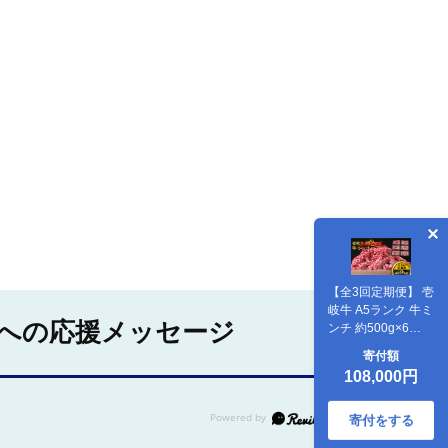
【全3回定期便】 壱
岐牛 A5ランク 牛ミ
への応援メッセージ
ンチ 約500g×6
《壱岐市》
寄付額
【KRAZY MEAT】
108,000円
[JER046] 小分け ミ
ンチ 3kg 挽き肉 ひ
き肉 牛肉 赤身
寄付をする
100000 100000円