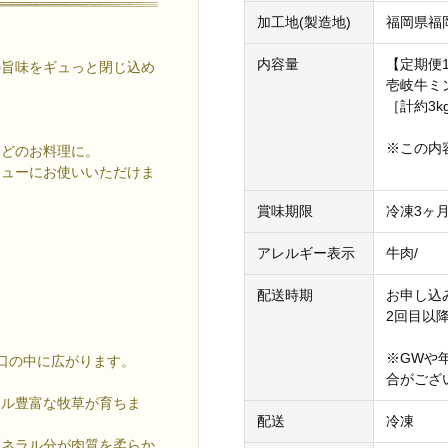
加工地(製造地)
福岡県福
内容量
【定期便
の旨味をギュっと閉じ込め
壱岐牛ミン
［計約3k
※この内
などのお料理に。
ニューにお使いいただけま
賞味期限
冷凍3ヶ
アレルギー表示
牛肉/
配送時期
お申し込
2回目以
※GWや
口の中に広がります。
合がござ
ラル豊富な牧草が育ちま
配送
冷凍
ミネラル分が肉質を柔らか