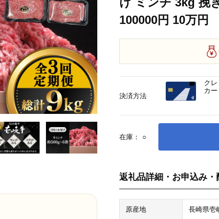
け ミンチ 3kg 挽
100000円 10万円
クレ
カー
決済方法
在庫：
○
返礼品詳細・お申込み・
原産地
長崎県壱