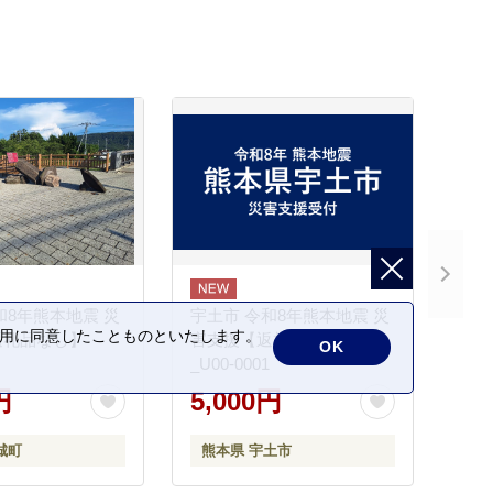
和8年熊本地震 災
宇土市 令和8年熊本地震 災
の利用に同意したことものといたします。
返礼品なし】
害支援【返礼品なし】
OK
_U00-0001
円
5,000円
城町
熊本県 宇土市