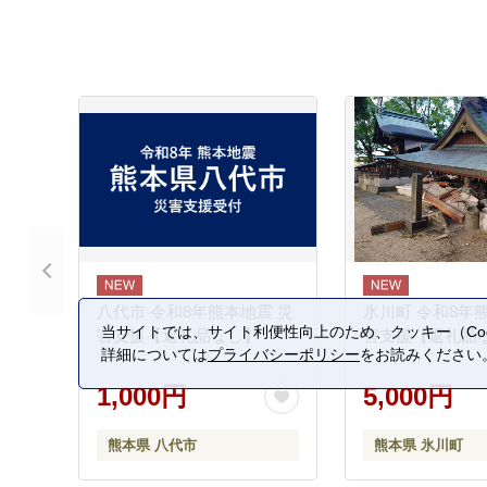
八代市 令和8年熊本地震 災
氷川町 令和8年
当サイトでは、サイト利便性向上のため、クッキー（Coo
害支援【返礼品なし】
害支援【返礼品
詳細については
プライバシーポリシー
をお読みください
1,000円
5,000円
熊本県 八代市
熊本県 氷川町