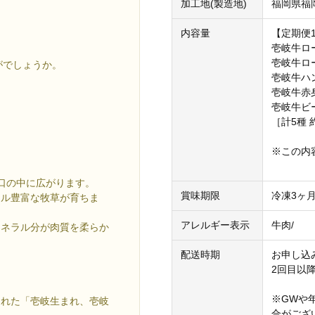
加工地(製造地)
福岡県福
内容量
【定期便
壱岐牛ロー
壱岐牛ロー
がでしょうか。
壱岐牛ハン
壱岐牛赤身
壱岐牛ビー
［計5種 
※この内
口の中に広がります。
賞味期限
冷凍3ヶ
ラル豊富な牧草が育ちま
アレルギー表示
牛肉/
ミネラル分が肉質を柔らか
配送時期
お申し込
2回目以
※GWや
られた「壱岐生まれ、壱岐
合がござ