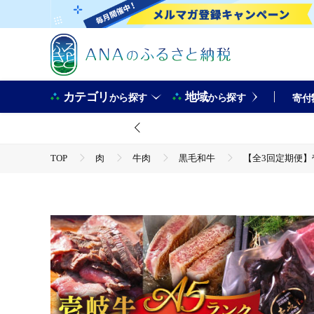
カテゴリ
地域
から探す
から探す
寄付
TOP
肉
牛肉
黒毛和牛
【全3回定期便】壱岐
TOP
肉
牛肉
ステーキ(牛肉)
【全3回定期便】壱岐牛 A5ランク ギフトセット 《壱岐市》【KRAZY ME