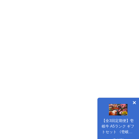
【全3回定期便】壱
岐牛 A5ランク ギフ
トセット 《壱岐
市》【KRAZY