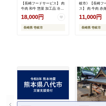
【長崎フードサービス】 肉
岐市》【長崎フ
牛肉 和牛 惣菜 加工品 冷凍
ス】 肉 牛肉 赤
配送 18000 18000円
産 切落し 切り落
18,000円
11,000円
[JEP006]
送 11000 11000円
長崎県 壱岐市
長崎県 壱岐市