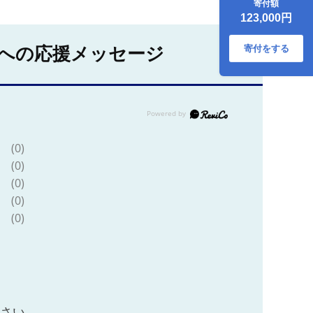
寄付額
MEAT】 [JER043]
123,000円
ステーキ 厚切り 赤
身 希少部位 お肉 黒
毛和牛 セット 贅沢
寄付をする
への応援メッセージ
100000 100000円
10万円
(0)
(0)
(0)
(0)
(0)
ださい。