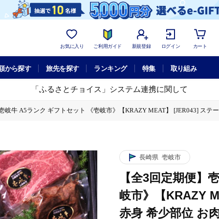
お気に入り
ご利用ガイド
新規登録
ログイン
カート
額から探す
旅先を探す
ランキング
特集
取り組み
「ふるさとチョイス」システム連携に関して
牛 A5ランク ギフトセット 《壱岐市》【KRAZY MEAT】 [JER043] ステーキ 
AT】 [JER043] ステーキ 厚切り 赤身 希少部位 お肉 黒毛和牛 セット 贅沢 1
長崎県
壱岐市
【全3回定期便】壱
岐市》【KRAZY M
赤身 希少部位 お肉 