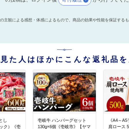
の主観による感想・体感によるもので、商品の効果や性能を保証するも
を見た人はほかにこんな返礼品を
とし
壱岐牛 ハンバーグセット
《A4～A
2パック）《壱
130g×6個《壱岐市》【ヤマ
肩ロース 5