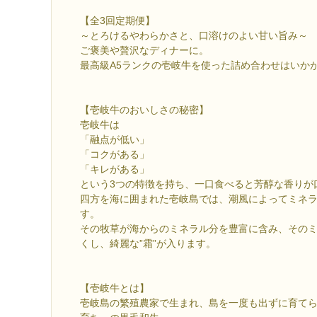
【全3回定期便】
～とろけるやわらかさと、口溶けのよい甘い旨み～
ご褒美や贅沢なディナーに。
最高級A5ランクの壱岐牛を使った詰め合わせはいか
【壱岐牛のおいしさの秘密】
壱岐牛は
「融点が低い」
「コクがある」
「キレがある」
という3つの特徴を持ち、一口食べると芳醇な香りが
四方を海に囲まれた壱岐島では、潮風によってミネ
す。
その牧草が海からのミネラル分を豊富に含み、その
くし、綺麗な”霜”が入ります。
【壱岐牛とは】
壱岐島の繁殖農家で生まれ、島を一度も出ずに育て