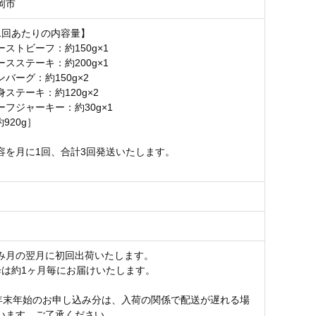
岡市
1回あたりの内容量】
ストビーフ：約150g×1
スステーキ：約200g×1
バーグ：約150g×2
ステーキ：約120g×2
フジャーキー：約30g×1
約920g］
容を月に1回、合計3回発送いたします。
月
み月の翌月に初回出荷いたします。
降は約1ヶ月毎にお届けいたします。
年末年始のお申し込み分は、入荷の関係で配送が遅れる場
います。ご了承ください。