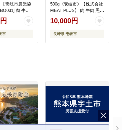
》【壱岐市農業協
500g《壱岐市》【株式会社
BO031] 肉 牛肉
MEAT PLUS】 肉 牛肉 黒毛
肉 赤身 BBQ
和牛 焼き肉 ご褒美 冷凍配
0円
10,000円
 のし プレゼント
送 訳あり A5 黒毛和牛 ギフ
ト [JGH001] 10000 10000円
岐市
長崎県 壱岐市
1万円