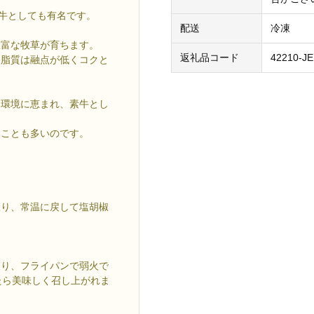
和牛としても有名です。
配送
冷凍
豊富な牧草が育ちます。
返礼品コード
42210-J
、脂質は融点が低くコクと
た環境に恵まれ、素牛とし
ることも多いのです。
取り、常温に戻して塩胡椒
取り、フライパンで弱火で
たら美味しく召し上がれま