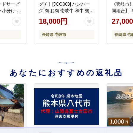
ードサービ
グチ】[JCG003] ハンバー
《壱岐市
身 小分け 国
グ 肉 お肉 壱岐牛 和牛 贅沢
同組合】[J
し 冷凍配
冷凍 簡単 18000 18000円 加
肩ロース 焼
18,000円
27,00
 [JEP008]
工品
27000円
ギフト
長崎県 壱岐市
長崎県 壱
あなたにおすすめの返礼品