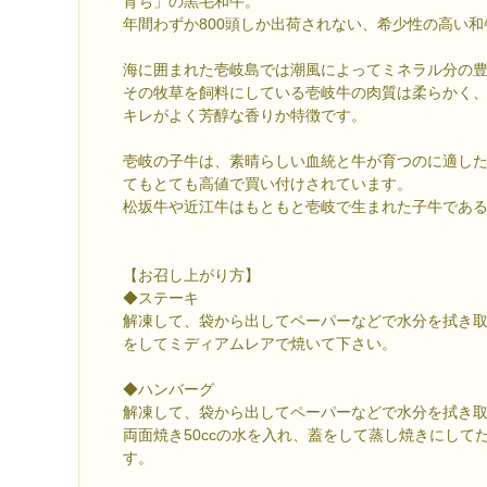
育ち」の黒毛和牛。
年間わずか800頭しか出荷されない、希少性の高い
海に囲まれた壱岐島では潮風によってミネラル分の
その牧草を飼料にしている壱岐牛の肉質は柔らかく
キレがよく芳醇な香りか特徴です。
壱岐の子牛は、素晴らしい血統と牛が育つのに適し
てもとても高値で買い付けされています。
松坂牛や近江牛はもともと壱岐で生まれた子牛であ
【お召し上がり方】
◆ステーキ
解凍して、袋から出してペーパーなどで水分を拭き
をしてミディアムレアで焼いて下さい。
◆ハンバーグ
解凍して、袋から出してペーパーなどで水分を拭き
両面焼き50ccの水を入れ、蓋をして蒸し焼きにして
す。