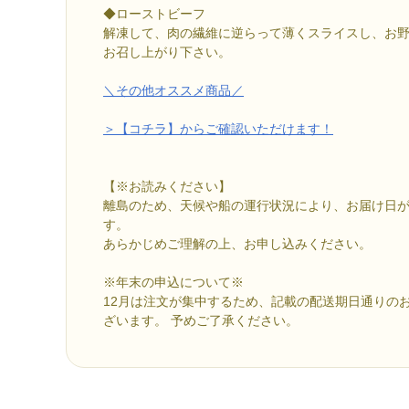
◆ローストビーフ
解凍して、肉の繊維に逆らって薄くスライスし、お
お召し上がり下さい。
＼その他オススメ商品／
＞【コチラ】からご確認いただけます！
【※お読みください】
離島のため、天候や船の運行状況により、お届け日
す。
あらかじめご理解の上、お申し込みください。
※年末の申込について※
12月は注文が集中するため、記載の配送期日通りの
ざいます。 予めご了承ください。