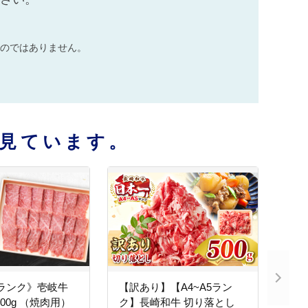
のではありません。
見ています。
5ランク》壱岐牛
【訳あり】【A4~A5ラン
00g （焼肉用）
ク】長崎和牛 切り落とし