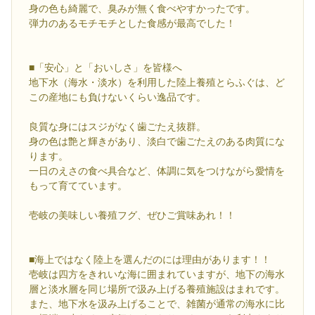
身の色も綺麗で、臭みが無く食べやすかったです。
弾力のあるモチモチとした食感が最高でした！
■「安心」と「おいしさ」を皆様へ
地下水（海水・淡水）を利用した陸上養殖とらふぐは、ど
この産地にも負けないくらい逸品です。
良質な身にはスジがなく歯ごたえ抜群。
身の色は艶と輝きがあり、淡白で歯ごたえのある肉質にな
ります。
一日のえさの食べ具合など、体調に気をつけながら愛情を
もって育てています。
壱岐の美味しい養殖フグ、ぜひご賞味あれ！！
■海上ではなく陸上を選んだのには理由があります！！
壱岐は四方をきれいな海に囲まれていますが、地下の海水
層と淡水層を同じ場所で汲み上げる養殖施設はまれです。
また、地下水を汲み上げることで、雑菌が通常の海水に比