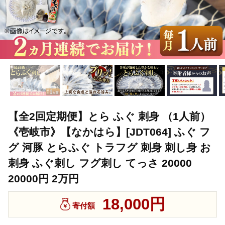
【全2回定期便】とら ふぐ 刺身 （1人前）
《壱岐市》【なかはら】[JDT064] ふぐ フ
グ 河豚 とらふぐ トラフグ 刺身 刺し身 お
刺身 ふぐ刺し フグ刺し てっさ 20000
20000円 2万円
18,000円
寄付額