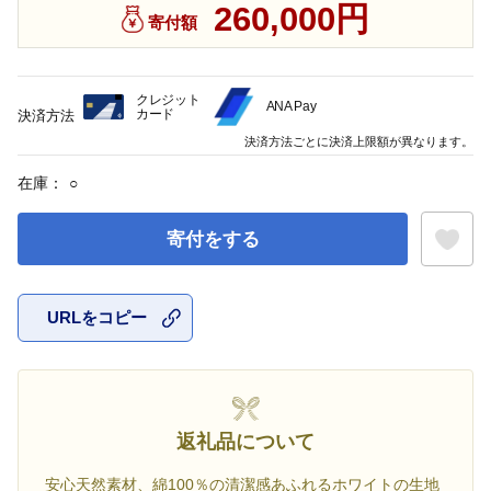
260,000円
寄付額
クレジット
ANA Pay
カード
決済方法
決済方法ごとに決済上限額が異なります。
在庫：
○
寄付をする
URLをコピー
お気に入
返礼品について
安心天然素材、綿100％の清潔感あふれるホワイトの生地