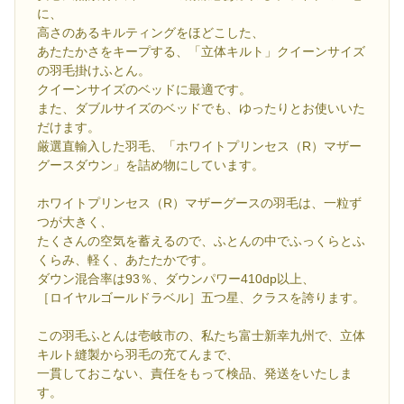
に、
高さのあるキルティングをほどこした、
あたたかさをキープする、「立体キルト」クイーンサイズ
の羽毛掛けふとん。
クイーンサイズのベッドに最適です。
また、ダブルサイズのベッドでも、ゆったりとお使いいた
だけます。
厳選直輸入した羽毛、「ホワイトプリンセス（R）マザー
グースダウン」を詰め物にしています。
ホワイトプリンセス（R）マザーグースの羽毛は、一粒ず
つが大きく、
たくさんの空気を蓄えるので、ふとんの中でふっくらとふ
くらみ、軽く、あたたかです。
ダウン混合率は93％、ダウンパワー410dp以上、
［ロイヤルゴールドラベル］五つ星、クラスを誇ります。
この羽毛ふとんは壱岐市の、私たち富士新幸九州で、立体
キルト縫製から羽毛の充てんまで、
一貫しておこない、責任をもって検品、発送をいたしま
す。