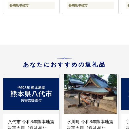
ダウンケット 羽毛 ふと
新
長崎県 壱岐市
長崎県 壱岐市
ん 寝具 肌掛 シングル
25000 25000円
あなたにおすすめの返礼品
八代市 令和8年熊本地震
氷川町 令和8年熊本地震
災害支援【返礼品な
災害支援【返礼品な