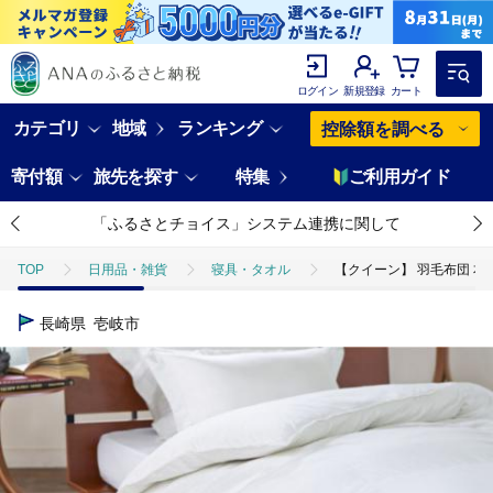
ログイン
新規登録
カート
カテゴリ
地域
ランキング
控除額を調べる
寄付額
旅先を探す
特集
ご利用ガイド
「ふるさとチョイス」システム連携に関して
TOP
日用品・雑貨
寝具・タオル
【クイーン】 羽毛布団 本掛
長崎県
壱岐市