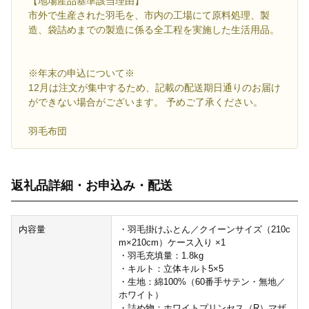
【地場産品基準該当理由】
市外で生産された羽毛を、市内の工場にて原料処理、製
造、袋詰めまでの製造に係る全工程を実施した生活用品。
※年末の申込について※
12月は注文が集中するため、記載の配送期日通りのお届け
ができない場合がございます。 予めご了承ください。
羽毛布団
返礼品詳細・お申込み・配送
内容量
・羽毛掛けふとん／クイーンサイズ（210c
m×210cm）ケース入り ×1
・羽毛充填量：1.8kg
・キルト：立体キルト5×5
・生地：綿100%（60番手サテン・無地／
ホワイト）
・詰め物：ホワイトプリンセス（R）マザ