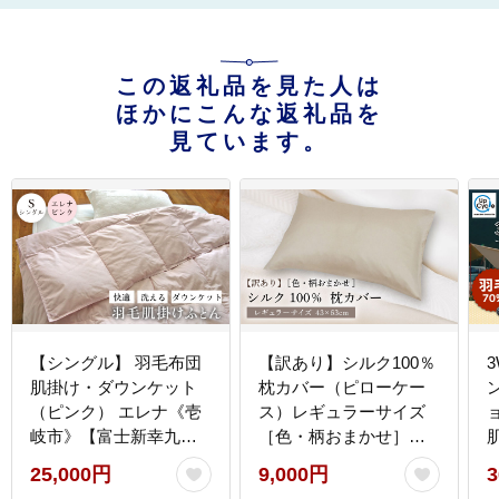
この返礼品を見た人は
ほかにこんな返礼品を
見ています。
【シングル】 羽毛布団
【訳あり】シルク100％
肌掛け・ダウンケット
枕カバー（ピローケー
（ピンク） エレナ《壱
ス）レギュラーサイズ
岐市》【富士新幸九
［色・柄おまかせ］
州】 [JDH062] 夏用 羽
《壱岐市》【富士新幸
25,000円
9,000円
3
毛 布団 掛け布団 ダウン
九州】寝具 [JDH117]