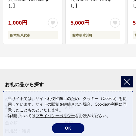
し】
し】
し
1,000円
5,000円
5
熊本県 八代市
熊本県 氷川町
お礼の品から探す
当サイトでは、サイト利便性向上のため、クッキー（Cookie）を使
ANAオリジナル
定期便
用しています。サイトの閲覧を継続された場合、Cookieの利用に同
酒
肉類
意したことものといたします。
加工食品
旅行・宿泊・体験
詳細については
プライバシーポリシー
をお読みください。
魚介類
麺類
OK
日用品・雑貨
野菜