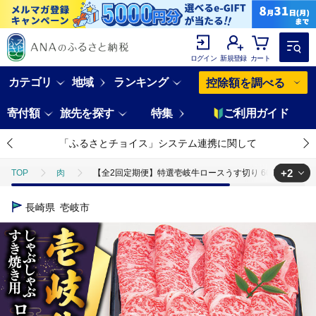
ログイン
新規登録
カート
カテゴリ
地域
ランキング
控除額を調べる
寄付額
旅先を探す
特集
ご利用ガイド
「ふるさとチョイス」システム連携に関して
+2
TOP
肉
【全2回定期便】特選壱岐牛ロースうす切り 600g [JDD040] 7
TOP
肉
牛肉
【全2回定期便】特選壱岐牛ロースうす切り 600g [JD
長崎県
壱岐市
TOP
肉
牛肉
ほかの牛肉
【全2回定期便】特選壱岐牛ロースう