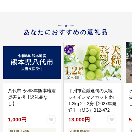
あなたにおすすめの返礼品
八代市 令和8年熊本地震
甲州市産厳選旬の大粒
災害支援【返礼品な
シャインマスカット 約
し】
1.2kg 2～3房【2027年発
送】（MG）B12-472
1,000円
13,000円
5
熊本県 八代市
山梨県 甲州市