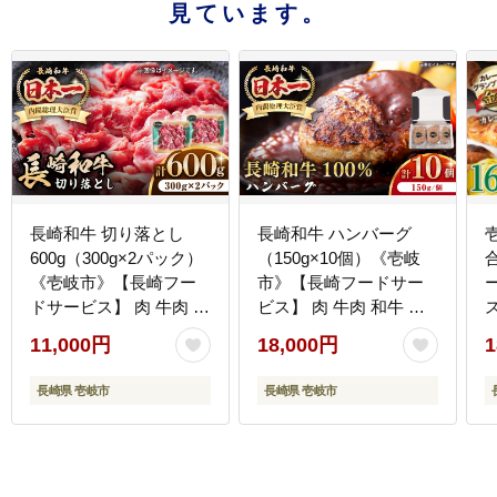
見ています。
長崎和牛 切り落とし
長崎和牛 ハンバーグ
600g（300g×2パック）
（150g×10個）《壱岐
《壱岐市》【長崎フー
市》【長崎フードサー
ドサービス】 肉 牛肉 赤
ビス】 肉 牛肉 和牛 惣
身 小分け 国産 切落し
菜 加工品 冷凍配送
11,000円
18,000円
1
切り落し 冷凍配送
18000 18000円 [JEP006]
ラ
11000 11000円 [JEP008]
1
長崎県 壱岐市
長崎県 壱岐市