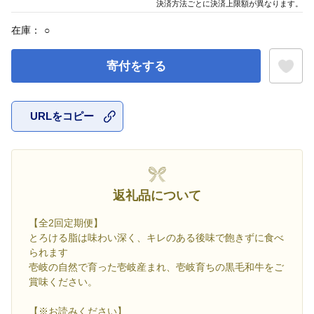
決済方法ごとに決済上限額が異なります。
在庫：
○
寄付をする
URLをコピー
お気に入
返礼品について
【全2回定期便】
とろける脂は味わい深く、キレのある後味で飽きずに食べ
られます
壱岐の自然で育った壱岐産まれ、壱岐育ちの黒毛和牛をご
賞味ください。
【※お読みください】