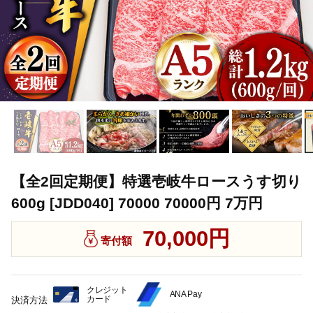
【全2回定期便】特選壱岐牛ロースうす切り
600g [JDD040] 70000 70000円 7万円
70,000円
寄付額
クレジット
ANA Pay
カード
決済方法