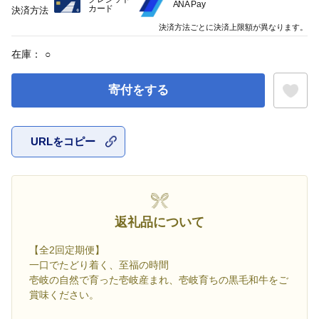
ANA Pay
カード
決済方法
決済方法ごとに決済上限額が異なります。
在庫：
○
寄付をする
URLをコピー
お気に入
返礼品について
【全2回定期便】
一口でたどり着く、至福の時間
壱岐の自然で育った壱岐産まれ、壱岐育ちの黒毛和牛をご
賞味ください。