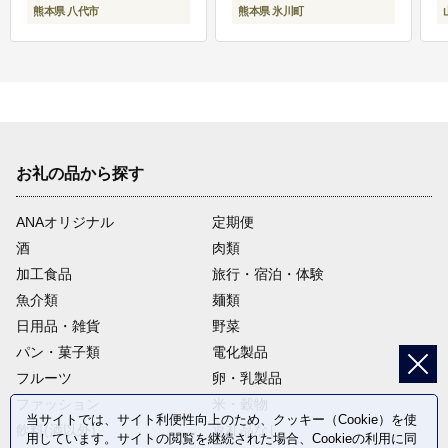
熊本県 八代市
熊本県 氷川町
お礼の品から探す
ANAオリジナル
定期便
酒
肉類
加工食品
旅行・宿泊・体験
魚介類
麺類
日用品・雑貨
野菜
パン・菓子類
電化製品
フルーツ
卵・乳製品
ファッション
米・穀物
当サイトでは、サイト利便性向上のため、クッキー（Cookie）を使
飲料(酒以外)
返礼品なし
用しています。サイトの閲覧を継続された場合、Cookieの利用に同