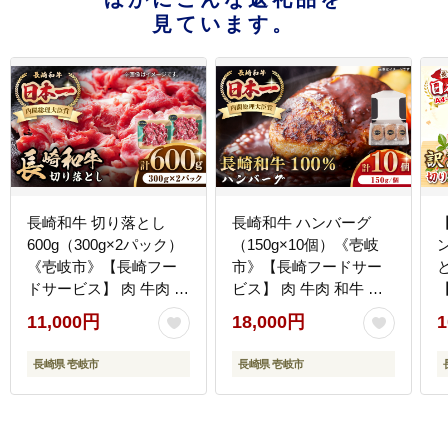
見ています。
長崎和牛 切り落とし
長崎和牛 ハンバーグ
600g（300g×2パック）
（150g×10個）《壱岐
《壱岐市》【長崎フー
市》【長崎フードサー
ドサービス】 肉 牛肉 赤
ビス】 肉 牛肉 和牛 惣
身 小分け 国産 切落し
菜 加工品 冷凍配送
11,000円
18,000円
1
切り落し 冷凍配送
18000 18000円 [JEP006]
11000 11000円 [JEP008]
長崎県 壱岐市
長崎県 壱岐市
ギ
1