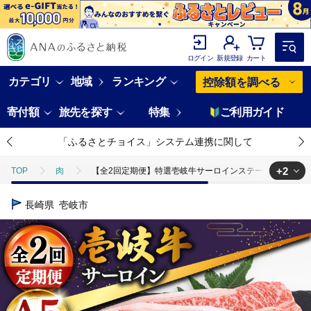
ログイン
新規登録
カート
カテゴリ
地域
ランキング
控除額を調べる
寄付額
旅先を探す
特集
ご利用ガイド
「ふるさとチョイス」システム連携に関して
+2
TOP
肉
【全2回定期便】特選壱岐牛サーロインステーキ 200g×3枚 [JDD
TOP
肉
牛肉
【全2回定期便】特選壱岐牛サーロインステーキ 200g×
長崎県
壱岐市
TOP
肉
牛肉
ほかの牛肉
【全2回定期便】特選壱岐牛サーロイ