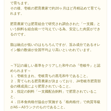
で育ちます。
その後、壱岐の肥育農家で約20ヶ月ほど丹精込めて育てら
れます。
肥育農家では肥育組合で研究され調合された「一支國」と
いう飼料を組合統一で与えている為、安定した肉質ができ
るのです。
脂は融点が低いのはもちろんですが、旨み成分であるオレ
イン酸の数値が全国平均より高いといわれています。
～下記の厳しい基準をクリアした和牛のみ『壱岐牛』と認
められます～
１．壱岐生まれ、壱岐育ちの黒毛和牛であること。
２．育てられる肥育農家が決まっており、JA壱岐市肥育部
会の構成員により肥育されていること。
３．指定の飼料「一支國配合飼料」で肥育されているこ
と、
４．日本食肉格付協会が実施する「格肉格付」で肉質等級
がA5～A3ランクのものであること。