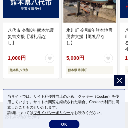
八代市 令和8年熊本地震
氷川町 令和8年熊本地震
災害支援【返礼品な
災害支援【返礼品な
し】
し】
1,000円
5,000円
1
熊本県 八代市
熊本県 氷川町
当サイトでは、サイト利便性向上のため、クッキー（Cookie）を使
用しています。サイトの閲覧を継続された場合、Cookieの利用に同
意したことものといたします。
詳細については
プライバシーポリシー
をお読みください。
お礼の品から探す
OK