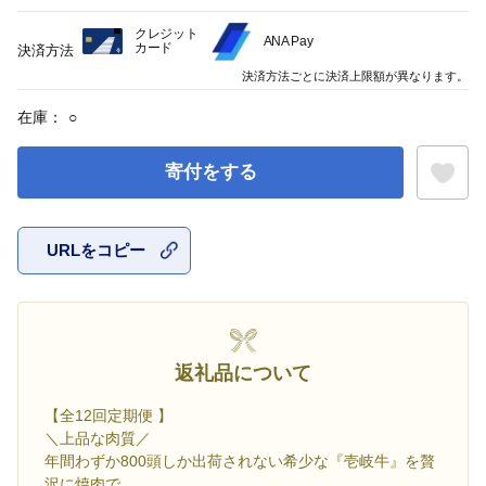
クレジット
ANA Pay
カード
決済方法
決済方法ごとに決済上限額が異なります。
在庫：
○
寄付をする
URLをコピー
お気に入
返礼品について
【全12回定期便 】
＼上品な肉質／
年間わずか800頭しか出荷されない希少な『壱岐牛』を贅
沢に焼肉で。