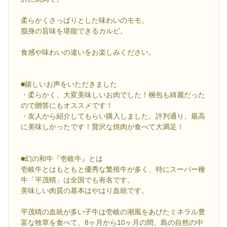
柔らかくさっぱりとした味わいのモモ。
脂身の旨味を堪能できるカルビ。
食感や味わいの違いをお楽しみください。
■嬉しいお声をいただきました
・柔らかく、大変美味しいお肉でした！梱包も綺麗だった
ので贈答にもオススメです！
・友人から紹介してもらい購入しました。評判通り、最高
に美味しかったです！贅沢な焼肉が食べて大満足！
■幻の和牛『壱岐牛』とは
壱岐牛とはもともと優秀な繁殖牛が多く、特にスーパー種
牛「平茂晴」は全国でも有名です。
美味しい肉質の基本はやはり血統です。
平茂晴の血統が多い子牛は壱岐の潮風をあびたミネラル豊
富な牧草を食べて、8ヶ月から10ヶ月の間、島の自然の中