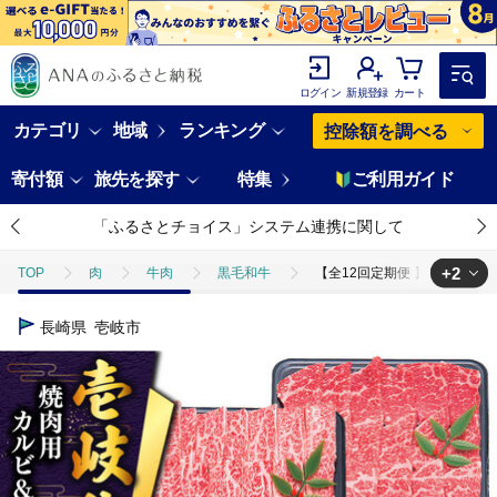
ログイン
新規登録
カート
カテゴリ
地域
ランキング
控除額を調べる
寄付額
旅先を探す
特集
ご利用ガイド
「ふるさとチョイス」システム連携に関して
+2
TOP
肉
牛肉
黒毛和牛
【全12回定期便 】壱岐牛 焼肉 （
TOP
肉
牛肉
焼肉(牛肉)
【全12回定期便 】壱岐牛 焼肉 
長崎県
壱岐市
TOP
定期便
肉(定期便)
【全12回定期便 】壱岐牛 焼肉 （カルビ・