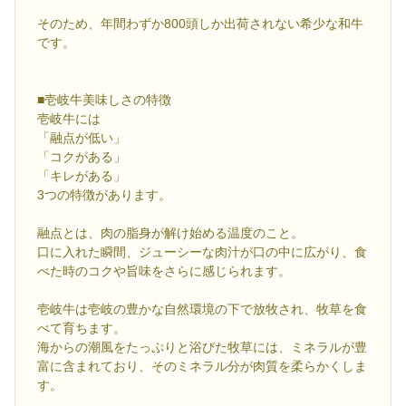
そのため、年間わずか800頭しか出荷されない希少な和牛
です。
■壱岐牛美味しさの特徴
壱岐牛には
「融点が低い」
「コクがある」
「キレがある」
3つの特徴があります。
融点とは、肉の脂身が解け始める温度のこと。
口に入れた瞬間、ジューシーな肉汁が口の中に広がり、食
べた時のコクや旨味をさらに感じられます。
壱岐牛は壱岐の豊かな自然環境の下で放牧され、牧草を食
べて育ちます。
海からの潮風をたっぷりと浴びた牧草には、ミネラルが豊
富に含まれており、そのミネラル分が肉質を柔らかくしま
す。