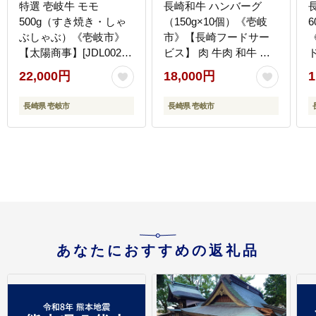
特選 壱岐牛 モモ
長崎和牛 ハンバーグ
500g（すき焼き・しゃ
（150g×10個）《壱岐
6
ぶしゃぶ）《壱岐市》
市》【長崎フードサー
【太陽商事】[JDL002]
ビス】 肉 牛肉 和牛 惣
肉 牛肉 鍋 すき焼き し
菜 加工品 冷凍配送
22,000円
18,000円
1
ゃぶしゃぶ 薄切り
18000 18000円 [JEP006]
22000 22000円 2万円
1
長崎県 壱岐市
長崎県 壱岐市
あなたにおすすめの返礼品