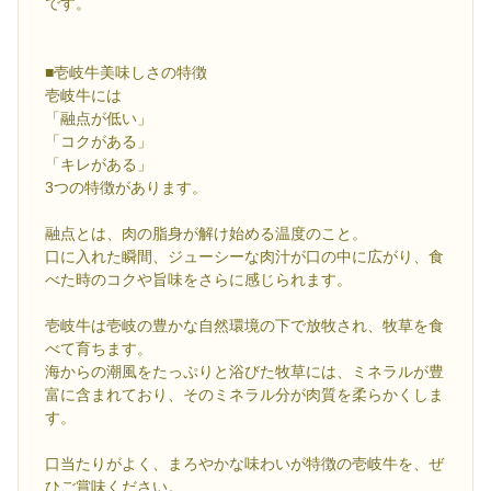
です。
■壱岐牛美味しさの特徴
壱岐牛には
「融点が低い」
「コクがある」
「キレがある」
3つの特徴があります。
融点とは、肉の脂身が解け始める温度のこと。
口に入れた瞬間、ジューシーな肉汁が口の中に広がり、食
べた時のコクや旨味をさらに感じられます。
壱岐牛は壱岐の豊かな自然環境の下で放牧され、牧草を食
べて育ちます。
海からの潮風をたっぷりと浴びた牧草には、ミネラルが豊
富に含まれており、そのミネラル分が肉質を柔らかくしま
す。
口当たりがよく、まろやかな味わいが特徴の壱岐牛を、ぜ
ひご賞味ください。