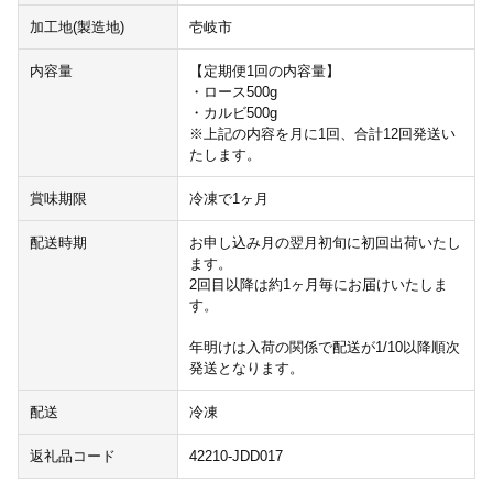
加工地(製造地)
壱岐市
内容量
【定期便1回の内容量】
・ロース500g
・カルビ500g
※上記の内容を月に1回、合計12回発送い
たします。
賞味期限
冷凍で1ヶ月
配送時期
お申し込み月の翌月初旬に初回出荷いたし
ます。
2回目以降は約1ヶ月毎にお届けいたしま
す。
年明けは入荷の関係で配送が1/10以降順次
発送となります。
配送
冷凍
返礼品コード
42210-JDD017