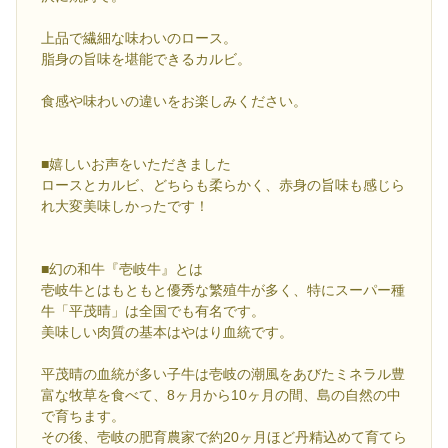
上品で繊細な味わいのロース。
脂身の旨味を堪能できるカルビ。
食感や味わいの違いをお楽しみください。
■嬉しいお声をいただきました
ロースとカルビ、どちらも柔らかく、赤身の旨味も感じら
れ大変美味しかったです！
■幻の和牛『壱岐牛』とは
壱岐牛とはもともと優秀な繁殖牛が多く、特にスーパー種
牛「平茂晴」は全国でも有名です。
美味しい肉質の基本はやはり血統です。
平茂晴の血統が多い子牛は壱岐の潮風をあびたミネラル豊
富な牧草を食べて、8ヶ月から10ヶ月の間、島の自然の中
で育ちます。
その後、壱岐の肥育農家で約20ヶ月ほど丹精込めて育てら