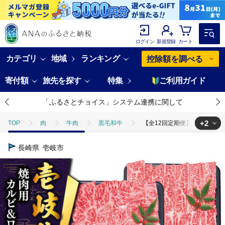
ログイン
新規登録
カート
カテゴリ
地域
ランキング
控除額を調べる
寄付額
旅先を探す
特集
ご利用ガイド
「ふるさとチョイス」システム連携に関して
+2
TOP
肉
牛肉
黒毛和牛
【全12回定期便】壱岐牛 焼肉 （
TOP
肉
牛肉
焼肉(牛肉)
【全12回定期便】壱岐牛 焼肉 
長崎県
壱岐市
TOP
定期便
肉(定期便)
【全12回定期便】壱岐牛 焼肉 （ロース・