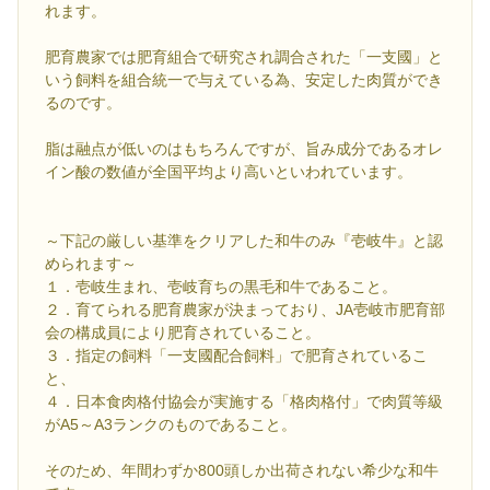
れます。
肥育農家では肥育組合で研究され調合された「一支國」と
いう飼料を組合統一で与えている為、安定した肉質ができ
るのです。
脂は融点が低いのはもちろんですが、旨み成分であるオレ
イン酸の数値が全国平均より高いといわれています。
～下記の厳しい基準をクリアした和牛のみ『壱岐牛』と認
められます～
１．壱岐生まれ、壱岐育ちの黒毛和牛であること。
２．育てられる肥育農家が決まっており、JA壱岐市肥育部
会の構成員により肥育されていること。
３．指定の飼料「一支國配合飼料」で肥育されているこ
と、
４．日本食肉格付協会が実施する「格肉格付」で肉質等級
がA5～A3ランクのものであること。
そのため、年間わずか800頭しか出荷されない希少な和牛