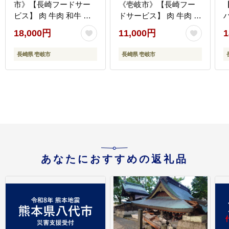
市》【長崎フードサー
《壱岐市》【長崎フー
ビス】 肉 牛肉 和牛 惣
ドサービス】 肉 牛肉 赤
菜 加工品 冷凍配送
身 小分け 国産 切落し
18,000円
11,000円
1
18000 18000円 [JEP006]
切り落し 冷凍配送
1
11000 11000円 [JEP008]
長崎県 壱岐市
長崎県 壱岐市
あなたにおすすめの返礼品