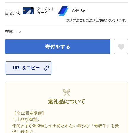
クレジット
ANA Pay
カード
決済方法
決済方法ごとに決済上限額が異なります。
在庫：
○
寄付をする
URLをコピー
お気に入
返礼品について
【全12回定期便】
＼上品な肉質／
年間わずか800頭しか出荷されない希少な『壱岐牛』を贅
沢に焼肉で。