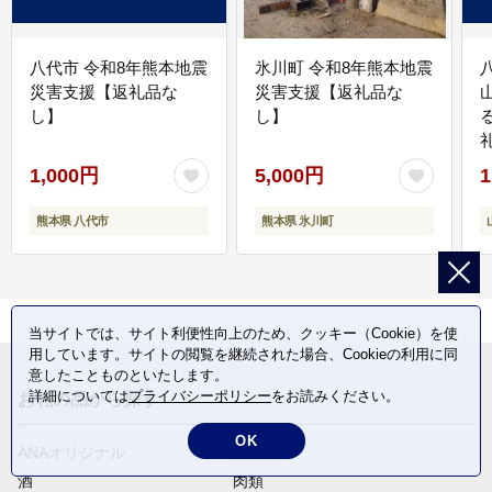
八代市 令和8年熊本地震
氷川町 令和8年熊本地震
災害支援【返礼品な
災害支援【返礼品な
し】
し】
1,000円
5,000円
1
熊本県 八代市
熊本県 氷川町
当サイトでは、サイト利便性向上のため、クッキー（Cookie）を使
用しています。サイトの閲覧を継続された場合、Cookieの利用に同
意したことものといたします。
詳細については
プライバシーポリシー
をお読みください。
お礼の品から探す
OK
ANAオリジナル
定期便
酒
肉類