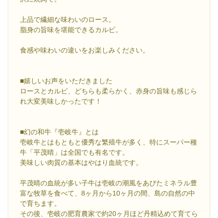
上品で繊細な味わいのロース。
脂身の旨味を堪能できるカルビ。
食感や味わいの違いをお楽しみください。
■嬉しいお声をいただきました
ロースとカルビ、どちらも柔らかく、赤身の旨味も感じら
れ大変美味しかったです！
■幻の和牛『壱岐牛』とは
壱岐牛とはもともと優秀な繁殖牛が多く、特にスーパー種
牛「平茂晴」は全国でも有名です。
美味しい肉質の基本はやはり血統です。
平茂晴の血統が多い子牛は壱岐の潮風をあびたミネラル豊
富な牧草を食べて、8ヶ月から10ヶ月の間、島の自然の中
で育ちます。
その後、壱岐の肥育農家で約20ヶ月ほど丹精込めて育てら