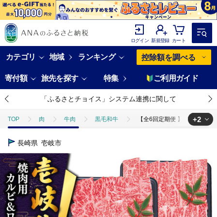
ログイン
新規登録
カート
カテゴリ
地域
ランキング
控除額を調べる
寄付額
旅先を探す
特集
ご利用ガイド
「ふるさとチョイス」システム連携に関して
+2
TOP
肉
牛肉
黒毛和牛
【全6回定期便 】壱岐牛 焼肉 （ロ
TOP
肉
牛肉
焼肉(牛肉)
【全6回定期便 】壱岐牛 焼肉 （
長崎県
壱岐市
TOP
定期便
肉(定期便)
【全6回定期便 】壱岐牛 焼肉 （ロース・