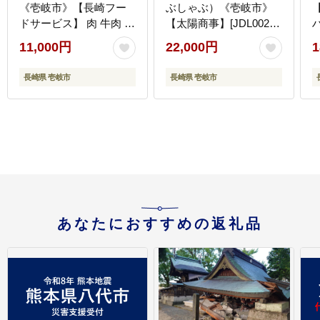
《壱岐市》【長崎フー
ぶしゃぶ）《壱岐市》
ドサービス】 肉 牛肉 赤
【太陽商事】[JDL002]
身 小分け 国産 切落し
肉 牛肉 鍋 すき焼き し
11,000円
22,000円
1
切り落し 冷凍配送
ゃぶしゃぶ 薄切り
1
11000 11000円 [JEP008]
22000 22000円 2万円
長崎県 壱岐市
長崎県 壱岐市
あなたにおすすめの返礼品