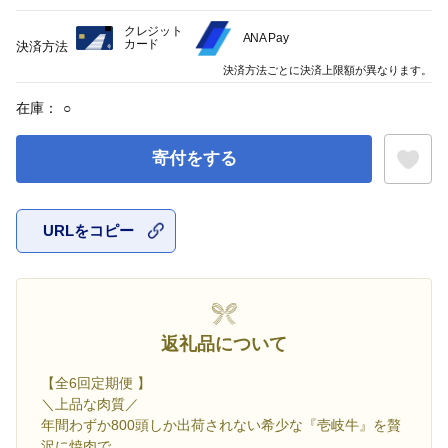
クレジット
ANA Pay
カード
決済方法
決済方法ごとに決済上限額が異なります。
在庫：
○
寄付をする
URLをコピー
お気に入
返礼品について
【全6回定期便 】
＼上品な肉質／
年間わずか800頭しか出荷されない希少な『壱岐牛』を贅
沢に焼肉で。