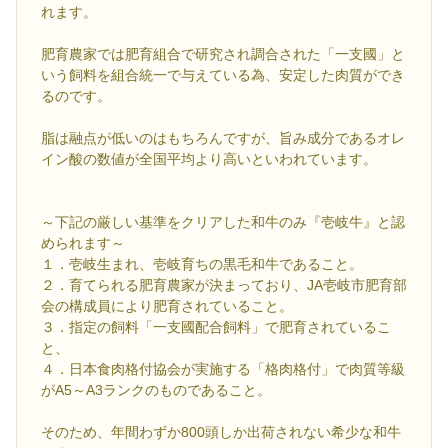
れます。
肥育農家では肥育組合で研究され調合された「一支國」と
いう飼料を組合統一で与えている為、安定した肉質ができ
るのです。
脂は融点が低いのはもちろんですが、旨み成分であるオレ
イン酸の数値が全国平均より高いといわれています。
～下記の厳しい基準をクリアした和牛のみ『壱岐牛』と認
められます～
１．壱岐生まれ、壱岐育ちの黒毛和牛であること。
２．育てられる肥育農家が決まっており、JA壱岐市肥育部
会の構成員により肥育されていること。
３．指定の飼料「一支國配合飼料」で肥育されているこ
と、
４．日本食肉格付協会が実施する「格肉格付」で肉質等級
がA5～A3ランクのものであること。
そのため、年間わずか800頭しか出荷されない希少な和牛