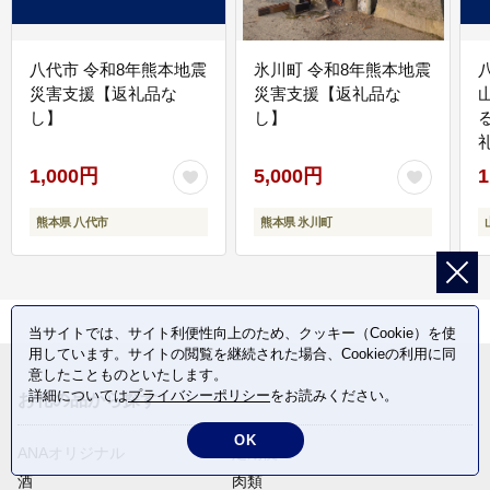
八代市 令和8年熊本地震
氷川町 令和8年熊本地震
災害支援【返礼品な
災害支援【返礼品な
し】
し】
1,000円
5,000円
1
熊本県 八代市
熊本県 氷川町
当サイトでは、サイト利便性向上のため、クッキー（Cookie）を使
用しています。サイトの閲覧を継続された場合、Cookieの利用に同
意したことものといたします。
詳細については
プライバシーポリシー
をお読みください。
お礼の品から探す
OK
ANAオリジナル
定期便
酒
肉類