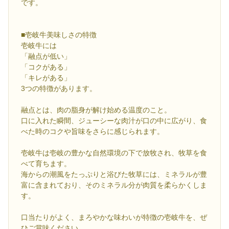
です。
■壱岐牛美味しさの特徴
壱岐牛には
「融点が低い」
「コクがある」
「キレがある」
3つの特徴があります。
融点とは、肉の脂身が解け始める温度のこと。
口に入れた瞬間、ジューシーな肉汁が口の中に広がり、食
べた時のコクや旨味をさらに感じられます。
壱岐牛は壱岐の豊かな自然環境の下で放牧され、牧草を食
べて育ちます。
海からの潮風をたっぷりと浴びた牧草には、ミネラルが豊
富に含まれており、そのミネラル分が肉質を柔らかくしま
す。
口当たりがよく、まろやかな味わいが特徴の壱岐牛を、ぜ
ひご賞味ください。