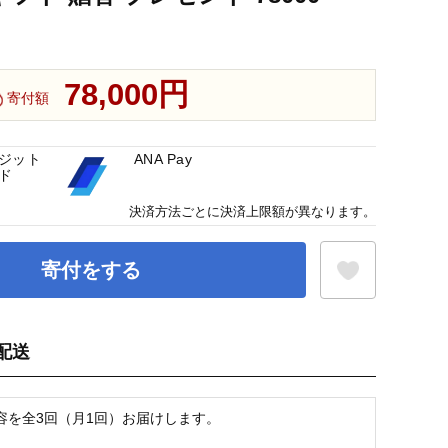
78,000円
寄付額
ジット
ANA Pay
ド
決済方法ごとに決済上限額が異なります。
寄付をする
配送
お気に入り登録
容を全3回（月1回）お届けします。