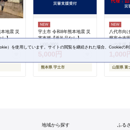
熊本地震 災
宇土市 令和8年熊本地震 災
八代市向け
なし】
害支援【返礼品なし】
県富士吉
_U00-0001
への支援
kie）を使用しています。サイトの閲覧を継続された場合、Cookie
5,000円
1,000
。
熊本県 宇土市
山梨県 富
地域から探す
ふる