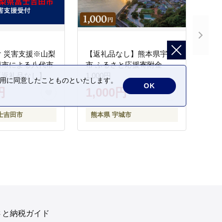
 災害支援※山梨
【返礼品なし】熊本県宇城
田市による八代市
市 ふるさと応援寄附金
【返礼品なし】
1,000円
の利用に同意したことものといたします。
OK
円
1,000円
士吉田市
熊本県 宇城市
さと納税ガイド