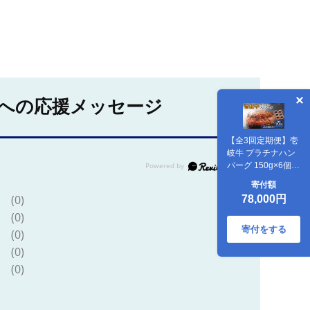
への応援メッセージ
【全3回定期便】壱
岐牛 プラチナハン
バーグ 150g×6個≪
壱岐市≫【壱岐牧
寄付額
場】[JBV020] ハン
(0)
78,000円
バーグ 牛 牛肉 和牛
(0)
小分け ギフト 贈答
プレゼント 78000
寄付をする
(0)
78000円 冷凍配送
(0)
(0)