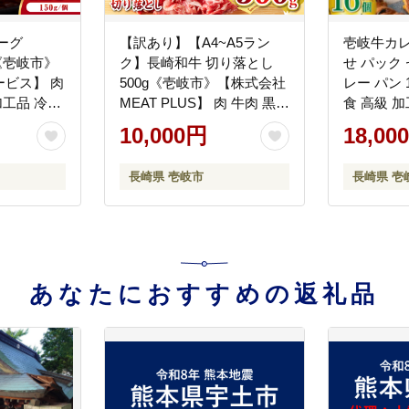
ーグ
【訳あり】【A4~A5ラン
壱岐牛カレ
）《壱岐市》
ク】長崎和牛 切り落とし
せ パック
ビス】 肉
500g《壱岐市》【株式会社
レー パン 
加工品 冷凍
MEAT PLUS】 肉 牛肉 黒毛
食 高級 
00円
和牛 焼き肉 ご褒美 冷凍配
【パンプラス
10,000円
18,00
送 訳あり A5 黒毛和牛 ギフ
18000 18
ト [JGH001] 10000 10000円
長崎県 壱岐市
長崎県 壱
1万円
あなたにおすすめの返礼品