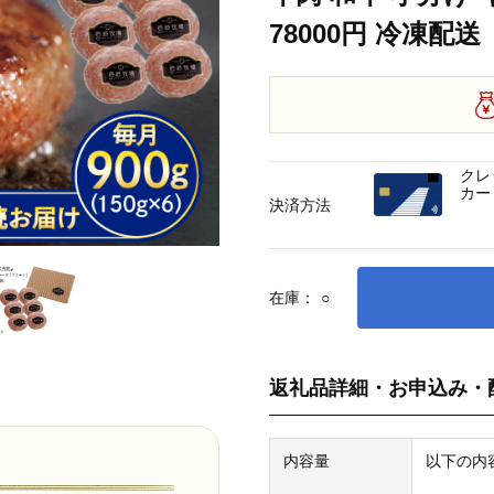
78000円 冷凍配送
クレ
カー
決済方法
在庫：
○
返礼品詳細・お申込み・
内容量
以下の内