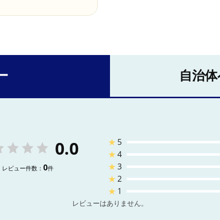
ー
自治体
★
5
0.0
★
4
★
3
0
レビュー件数：
件
★
2
★
1
レビューはありません。