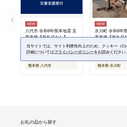
八代市 令和8年熊本地震 災
氷川町 令和8年
害支援【返礼品なし】
害支援【返礼品
当サイトでは、サイト利便性向上のため、クッキー（Coo
1,000円
5,000円
詳細については
プライバシーポリシー
をお読みください
熊本県 八代市
熊本県 氷川町
お礼の品から探す