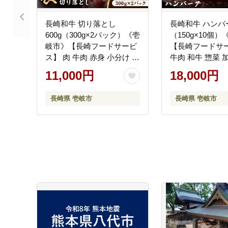
長崎和牛 切り落とし
長崎和牛 ハンバ
600g（300g×2パック）《壱
（150g×10個
岐市》【長崎フードサービ
【長崎フードサー
ス】 肉 牛肉 赤身 小分け 国
牛肉 和牛 惣菜 
産 切落し 切り落し 冷凍配
配送 18000 180
11,000円
18,000円
送 11000 11000円 [JEP008]
[JEP006]
長崎県 壱岐市
長崎県 壱岐市