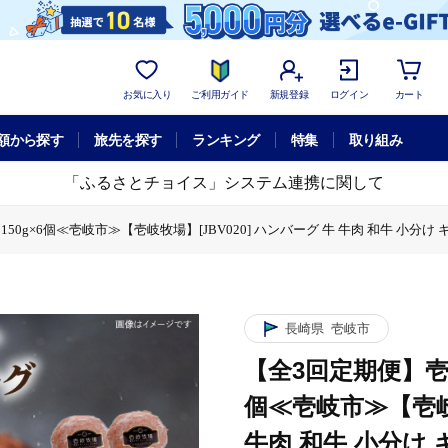
お気に入り
ご利用ガイド
新規登録
ログイン
カート
額から探す
旅先を探す
ランキング
特集
取り組み
「ふるさとチョイス」システム連携に関して
g×6個≪壱岐市≫【壱岐牧場】[JBV020] ハンバーグ 牛 牛肉 和牛 小分け ギフト
ーグ 150g×6個≪壱岐市≫【壱岐牧場】[JBV020] ハンバーグ 牛 牛肉 和牛 
牧場】[JBV020] ハンバーグ 牛 牛肉 和牛 小分け ギフト 贈答 プレゼント 7
長崎県
壱岐市
【全3回定期便】壱
個≪壱岐市≫【壱岐牧
牛肉 和牛 小分け 