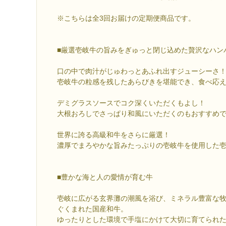
※こちらは全3回お届けの定期便商品です。
■厳選壱岐牛の旨みをぎゅっと閉じ込めた贅沢なハン
口の中で肉汁がじゅわっとあふれ出すジューシーさ
壱岐牛の粒感を残したあらびきを堪能でき、食べ応
デミグラスソースでコク深くいただくもよし！
大根おろしでさっぱり和風にいただくのもおすすめ
世界に誇る高級和牛をさらに厳選！
濃厚でまろやかな旨みたっぷりの壱岐牛を使用した
■豊かな海と人の愛情が育む牛
壱岐に広がる玄界灘の潮風を浴び、ミネラル豊富な
ぐくまれた国産和牛。
ゆったりとした環境で手塩にかけて大切に育てられ