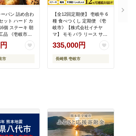
ーパン 詰め合わ
【全12回定期便】 壱岐牛 6
 セット ハード カ
種 食べつくし 定期便 《壱
16個 ステーキ 朝
岐市》【株式会社イチヤ
加工品 《壱岐市》
マ】 モモ バラ リース サー
】[JEU002]
ロイン ステーキ 赤身 焼肉
0円
335,000円
000円
しゃぶしゃぶ すき焼き
[JFE107] 300000 300000円
岐市
長崎県 壱岐市
30万円