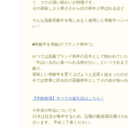
く、コクの深い味わいが特徴です。
その美味しさと希少さから幻の和牛と呼ばれるほど
そんな高級壱岐牛を惜しみなく使用した壱岐牛ハン
い！
■壱岐牛を壱岐の”ブランド和牛”に
かつては高級ブランド和牛の元牛として飼われてい
「牛はいるのに食べられる肉がない」というそれま
破り、
美味しい壱岐牛を育て上げようと志高く始まったの
今では世界に誇る幻の高級和牛としてその名が知ら
【壱岐牧場】すべての返礼品はこちら！
※年末の申込について※
12月は注文が集中するため、記載の配送期日通りの
ざいます。 予めご了承ください。