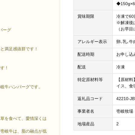
◆150g×
賞味期限
冷凍で60
※解凍後
（お早目
バーグ
アレルギー表示
卵､乳､
！
えと満足感抜群です！
配送時期
お申し込
配送
冷凍
です！
特定原材料等
【原材料
イス、食
壱岐牛ハンバーグです。
返礼品コード
42210-J
事業者名
壱岐牧場
牧草を食べて、愛情深くは
地場産品
2
た壱岐牛は、脂の融点が低