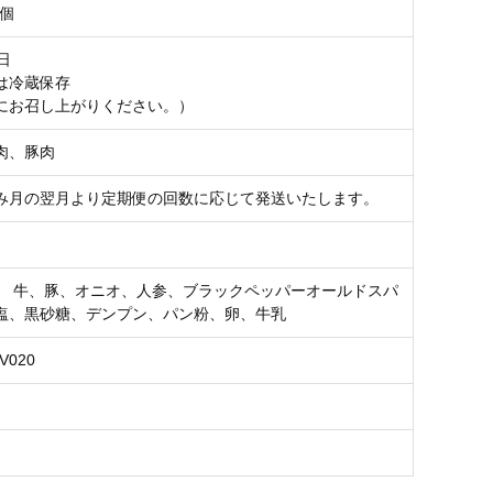
6個
日
は冷蔵保存
にお召し上がりください。）
牛肉、豚肉
み月の翌月より定期便の回数に応じて発送いたします。
】 牛、豚、オニオ、人参、ブラックペッパーオールドスパ
塩、黒砂糖、デンプン、パン粉、卵、牛乳
BV020