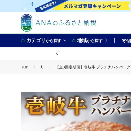
カテゴリ
地域
から探す
から探す
寄付
TOP
肉
【全3回定期便】壱岐牛 プラチナハンバーグ 150
TOP
肉
牛肉
【全3回定期便】壱岐牛 プラチナハンバ
TOP
肉
加工肉
ハンバーグ
【全3回定期便】壱岐牛 プラチナハンバーグ 150g×6個≪壱岐市≫【壱岐