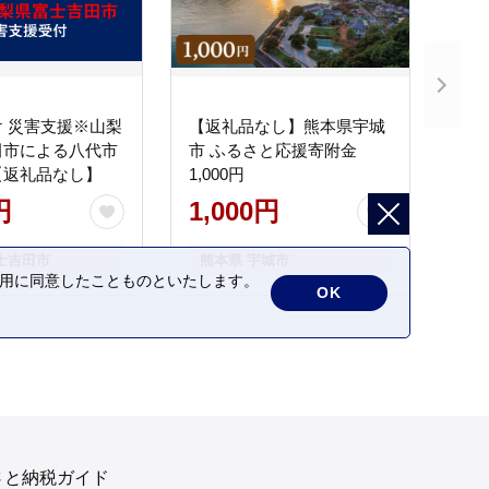
 災害支援※山梨
【返礼品なし】熊本県宇城
田市による八代市
市 ふるさと応援寄附金
【返礼品なし】
1,000円
円
1,000円
士吉田市
熊本県 宇城市
の利用に同意したことものといたします。
OK
さと納税ガイド