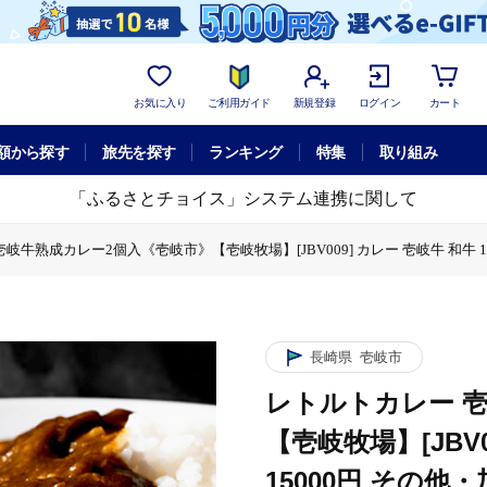
お気に入り
ご利用ガイド
新規登録
ログイン
カート
額から探す
旅先を探す
ランキング
特集
取り組み
「ふるさとチョイス」システム連携に関して
岐牛熟成カレー2個入《壱岐市》【壱岐牧場】[JBV009] カレー 壱岐牛 和牛 150
レトルトカレー 壱岐牛熟成カレー2個入《壱岐市》【壱岐牧場】[JBV009] カレー 壱
長崎県
壱岐市
レトルトカレー 
【壱岐牧場】[JBV0
15000円 その他