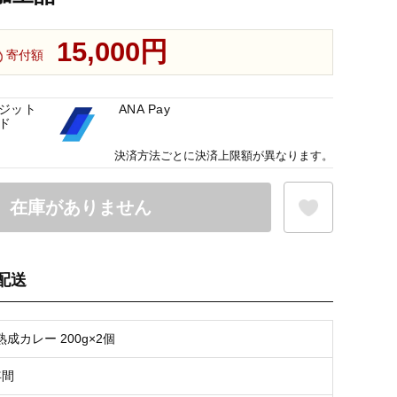
15,000円
寄付額
ジット
ANA Pay
ド
決済方法ごとに決済上限額が異なります。
在庫がありません
配送
お気に入り登録
成カレー 200g×2個
年間