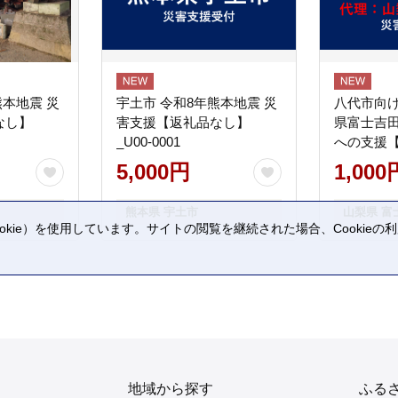
熊本地震 災
宇土市 令和8年熊本地震 災
八代市向け
なし】
害支援【返礼品なし】
県富士吉
_U00-0001
への支援
5,000円
1,000
熊本県 宇土市
山梨県 富
kie）を使用しています。サイトの閲覧を継続された場合、Cookie
。
地域から探す
ふる