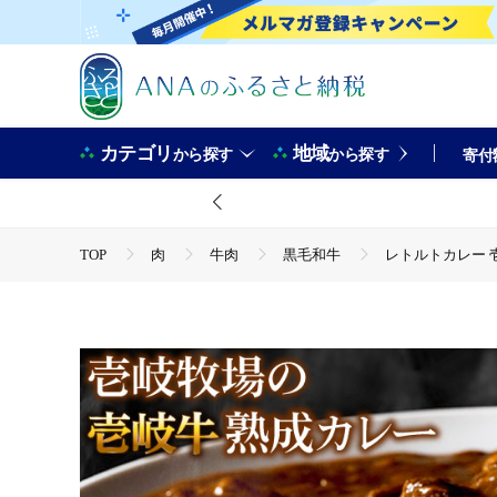
カテゴリ
地域
から探す
から探す
寄付
TOP
肉
牛肉
黒毛和牛
レトルトカレー 壱
TOP
加工食品
惣菜・レトルト
カレー