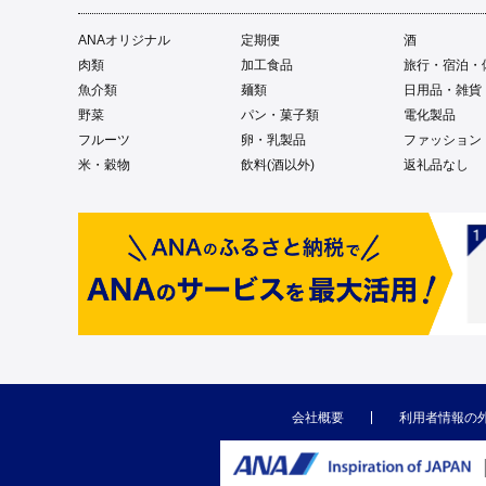
ANAオリジナル
定期便
酒
肉類
加工食品
旅行・宿泊・
魚介類
麺類
日用品・雑貨
野菜
パン・菓子類
電化製品
フルーツ
卵・乳製品
ファッション
米・穀物
飲料(酒以外)
返礼品なし
会社概要
利用者情報の