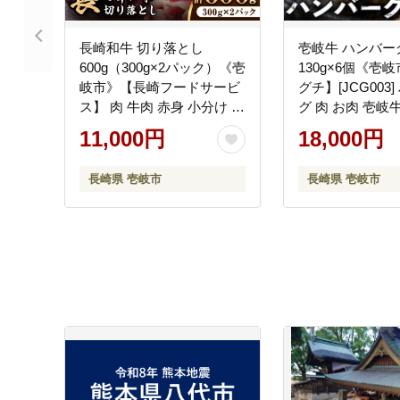
長崎和牛 切り落とし
壱岐牛 ハンバー
600g（300g×2パック）《壱
130g×6個《壱
岐市》【長崎フードサービ
グチ】[JCG003
ス】 肉 牛肉 赤身 小分け 国
グ 肉 お肉 壱岐
産 切落し 切り落し 冷凍配
冷凍 簡単 18000 
11,000円
18,000円
送 11000 11000円 [JEP008]
工品
長崎県 壱岐市
長崎県 壱岐市