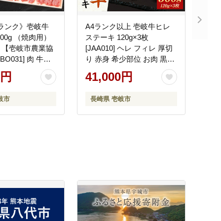
5ランク》壱岐牛
A4ランク以上 壱岐牛ヒレ
00g （焼肉用）
ステーキ 120g×3枚
》【壱岐市農業協
[JAA010] ヘレ フィレ 厚切
BO031] 肉 牛肉
り 赤身 希少部位 お肉 黒毛
肉 赤身 BBQ
和牛 41000 41000円
0円
41,000円
 のし プレゼント
岐市
長崎県 壱岐市