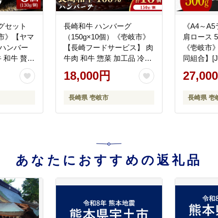
グセット
長崎和牛 ハンバーグ
《A4～A
岐市》【ヤマ
（150g×10個）《壱岐市》
肩ロース 5
] ハンバー
【長崎フードサービス】 肉
《壱岐市
牛 和牛 贅沢
牛肉 和牛 惣菜 加工品 冷凍
同組合】[J
18000円 加
配送 18000 18000円
肩ロース 焼
18,000円
27,00
[JEP006]
27000円
ギフト
長崎県 壱岐市
長崎県 壱
あなたにおすすめの返礼品