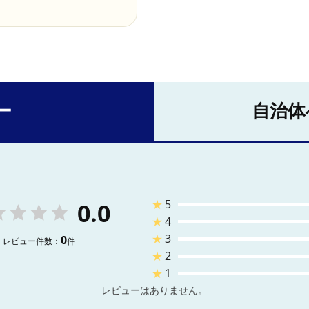
ー
自治体
★
5
0.0
★
4
★
3
0
レビュー件数：
件
★
2
★
1
レビューはありません。