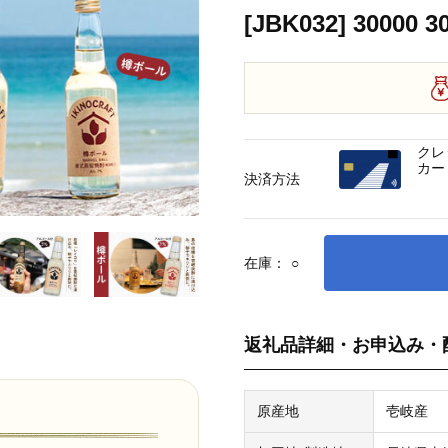
[JBK032] 30000 
クレ
カー
決済方法
在庫：
○
返礼品詳細・お申込み・
原産地
壱岐産