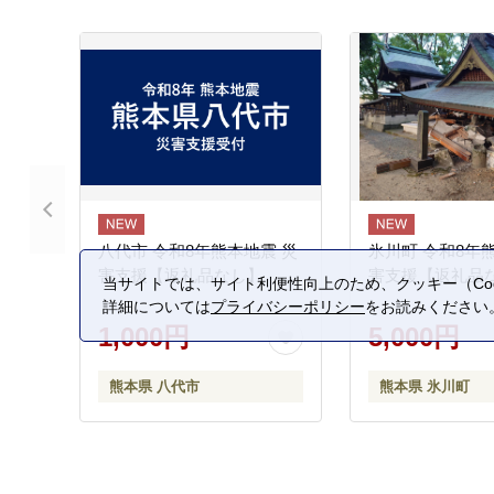
八代市 令和8年熊本地震 災
氷川町 令和8年
害支援【返礼品なし】
害支援【返礼品
当サイトでは、サイト利便性向上のため、クッキー（Coo
詳細については
プライバシーポリシー
をお読みください
1,000円
5,000円
熊本県 八代市
熊本県 氷川町