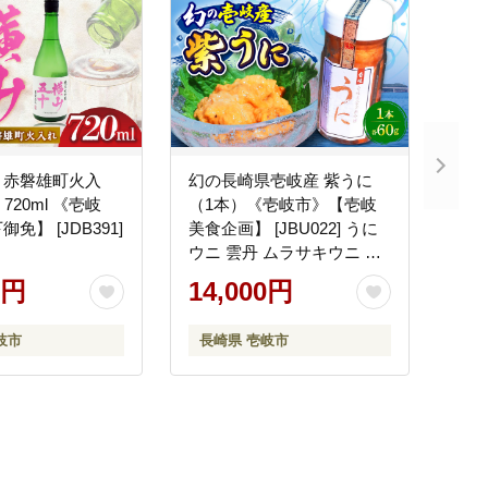
 赤磐雄町火入
幻の長崎県壱岐産 紫うに
720ml 《壱岐
（1本）《壱岐市》【壱岐
免】 [JDB391]
美食企画】 [JBU022] うに
ウニ 雲丹 ムラサキウニ 紫
ウニ 紫うに 冷凍 冷凍発送
0円
14,000円
海鮮 魚介 贅沢 14000 14000
円
岐市
長崎県 壱岐市