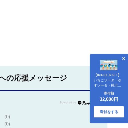
【IKINOCRAFT】
への応援メッセージ
いちごソーダ・ゆ
ずソーダ・樽ボー
ル・島ボール 計16
寄付額
本（各4本）ケース
32,000円
入 《壱岐市》【壱
岐の蔵酒造】 酒 お
酒 焼酎 麦焼酎 むぎ
寄付をする
(0)
焼酎 [JBK032]
30000 30000円 3
(0)
万円