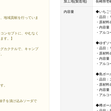
加工地(製造地)
長崎県壱
内容量
◆いちご
・品目：
て、地域貢献を行っていま
・原材料
・内容量：
・アルコ
」をコンセプトに、やむなく
ります。】
◆ゆずソ
・品目：
ングカクテルで、キャンプ
・原材料
す。
・内容量：
・アルコ
◆島ボー
・品目：
・原材料
です。
・内容量：
・アルコ
柚子を漬け込みソーダで
◆樽ボー
・品目：