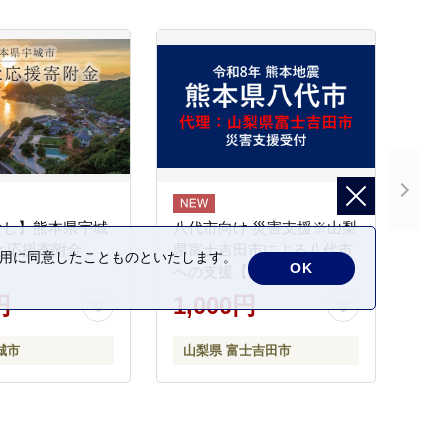
なし】熊本県宇城
八代市向け 災害支援※山梨
と応援寄附金
県富士吉田市による八代市
の利用に同意したことものといたします。
OK
への支援【返礼品なし】
円
1,000円
城市
山梨県 富士吉田市