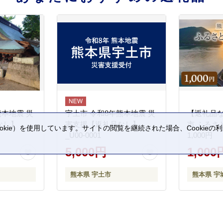
熊本地震 災
宇土市 令和8年熊本地震 災
【返礼品
なし】
害支援【返礼品なし】
市 ふるさ
kie）を使用しています。サイトの閲覧を継続された場合、Cookie
_U00-0001
1,000円
。
5,000円
1,000
熊本県 宇土市
熊本県 宇