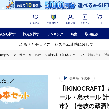
お気に入り
ご利用ガイド
新規登録
ログイン
カート
額から探す
旅先を探す
ランキング
特集
取り組み
「ふるさとチョイス」システム連携に関して
ゆずソーダ・樽ボール・島ボール 計16本（各4本）ケース入 《壱岐市》【壱岐の蔵酒造】 
6本（各4本）ケース入 《壱岐市》【壱岐の蔵酒造】 酒 お酒 焼酎 麦焼酎 むぎ焼酎 [
長崎県
壱岐市
【IKINOCRA
ール・島ボール 計
市》【壱岐の蔵酒造