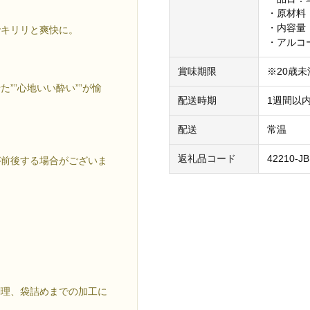
・原材料
・内容量：
でキリリと爽快に。
・アルコ
賞味期限
※20歳
””心地いい酔い””が愉
配送時期
1週間以
配送
常温
返礼品コード
42210-J
が前後する場合がございま
調理、袋詰めまでの加工に