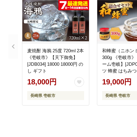
麦焼酎 海鴉 25度 720ml 2本
和蜂蜜（ニホン
《壱岐市》【天下御免】
300g 《壱岐市
[JDB034] 18000 18000円 の
ーム壱岐】[JDP0
し ギフト
ツ 蜂蜜 はちみつ
バチ 19000 190
18,000円
19,000円
長崎県 壱岐市
長崎県 壱岐市