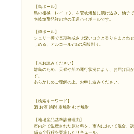
【島ボール】
島の柑橘「レイコウ」を壱岐焼酎に漬け込み、柚子
壱岐焼酎発祥の地の王道ハイボールです。
【樽ボール】
シェリー樽で長期熟成させ深いコクと香りをまとわせた
しめる、アルコール7％の炭酸割り。
【※お読みください】
離島のため、天候や船の運行状況により、お届け日
す。
あらかじめご理解の上、お申し込みください。
【検索キーワード】
酒 お酒 焼酎 麦焼酎 むぎ焼酎
【地場産品基準該当理由】
市内外で生産された原材料を、市内において混合、
係る全行程を実施したリキュール。