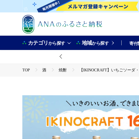
カテゴリ
地域
から探す
から探す
寄付
TOP
酒
焼酎
【IKINOCRAFT】いちごソーダ・
TOP
酒
ほかの酒
【IKINOCRAFT】いちごソーダ・ゆずソーダ・樽ボール・島ボール 計1