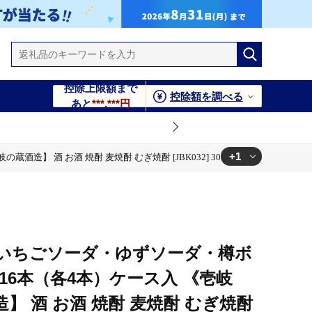
控除上限額まで
控除額を調べる
あと
***,***円
+1
酒 お酒 焼酎 麦焼酎 むぎ焼酎 [JBK032] 30000 30000円 3万円
JBK032] 30000 30000円 3万円
FT】いちごソーダ・ゆずソーダ・樽ボ
16本（各4本）ケース入 《壱岐
】 酒 お酒 焼酎 麦焼酎 むぎ焼酎