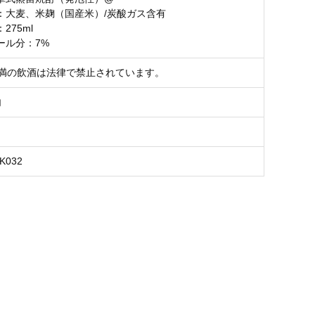
：大麦、米麹（国産米）/炭酸ガス含有
275ml
ール分：7%
未満の飲酒は法律で禁止されています。
内
BK032