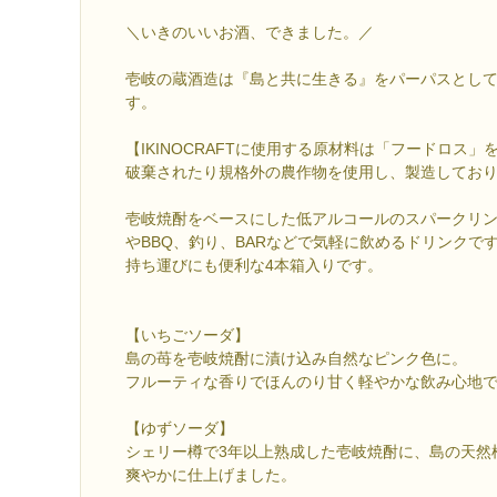
＼いきのいいお酒、できました。／
壱岐の蔵酒造は『島と共に生きる』をパーパスとし
す。
【IKINOCRAFTに使用する原材料は「フードロス
破棄されたり規格外の農作物を使用し、製造してお
壱岐焼酎をベースにした低アルコールのスパークリ
やBBQ、釣り、BARなどで気軽に飲めるドリンクで
持ち運びにも便利な4本箱入りです。
【いちごソーダ】
島の苺を壱岐焼酎に漬け込み自然なピンク色に。
フルーティな香りでほんのり甘く軽やかな飲み心地
【ゆずソーダ】
シェリー樽で3年以上熟成した壱岐焼酎に、島の天然
爽やかに仕上げました。