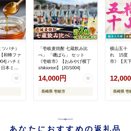
ミツバチ）
「壱岐麦焼酎 七蔵飲み比
横山五十
》【和蜂ファ
べ」 「磯ばら」 セット
れ 15度 
04] ハチミ
《壱岐市》【おみやげ横丁
市》【天下御
 日本ミツ
shikioriori】 [JGS004]
00円
14,000円
12,00
長崎県 壱岐市
長崎県 壱
あなたにおすすめの返礼品