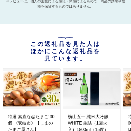
※レビューは、個人の主観による感想・体感によるもので、商品の効果や性
能を保証するものではありません。
この返礼品を見た人は
ほかにこんな返礼品を
見ています。
特選 素直な恋たまご 30
横山五十 純米大吟醸
個 《壱岐市》【しまの
WHITE 生詰（1回火
たまご屋さん】
入）1800ml（15度）
[