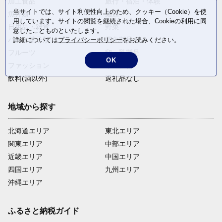
加工食品
旅行・宿泊・体験
当サイトでは、サイト利便性向上のため、クッキー（Cookie）を使
魚介類
麺類
用しています。サイトの閲覧を継続された場合、Cookieの利用に同
日用品・雑貨
野菜
意したことものといたします。
パン・菓子類
電化製品
詳細については
プライバシーポリシー
をお読みください。
フルーツ
卵・乳製品
OK
ファッション
米・穀物
飲料(酒以外)
返礼品なし
地域から探す
北海道エリア
東北エリア
関東エリア
中部エリア
近畿エリア
中国エリア
四国エリア
九州エリア
沖縄エリア
ふるさと納税ガイド