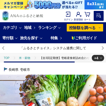
ログイン
新規登録
カート
カテゴリ
地域
ランキング
控除額を調べる
寄付額
旅先を探す
特集
ご利用ガイド
「ふるさとチョイス」システム連携に関して
+4
TOP
米・穀物
【全3回定期便】壱岐産食材詰め合わせBOX「野菜」 [JBF0
TOP
米・穀物
米
【全3回定期便】壱岐産食材詰め合わせBOX「野菜」
長崎県
壱岐市
TOP
米・穀物
米
精米
【全3回定期便】壱岐産食材詰め合わせ
TOP
定期便
【全3回定期便】壱岐産食材詰め合わせBOX「野菜」 [JBF01
TOP
定期便
野菜(定期便)
【全3回定期便】壱岐産食材詰め合わせBO