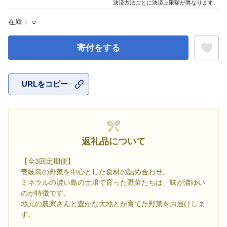
決済方法ごとに決済上限額が異なります。
在庫：
○
寄付をする
URLをコピー
お気に入
返礼品について
【全3回定期便】
壱岐島の野菜を中心とした食材の詰め合わせ。
ミネラルの濃い島の土壌で育った野菜たちは、味が濃ゆい
のが特徴です。
地元の農家さんと豊かな大地とが育てた野菜をお届けしま
す。