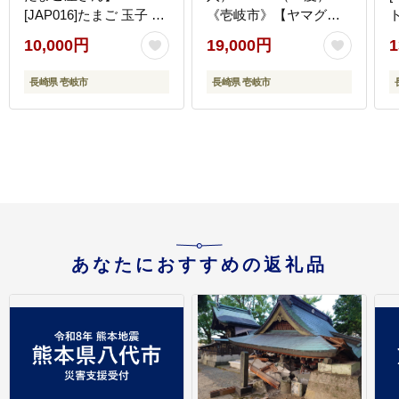
[JAP016]たまご 玉子 ギ
《壱岐市》【ヤマグチ/
フト 国産 たまごかけご
重家酒造】[JCG002] 酒
10,000円
19,000円
1
飯 のし 卵 [JAP016]
お酒 日本酒 大吟醸 1本
1
10000 10000円 1万円
ギフト 敬老の日 のし プ
長崎県 壱岐市
長崎県 壱岐市
レゼント 19000 19000円
のし プレゼント ギフト
あなたにおすすめの返礼品