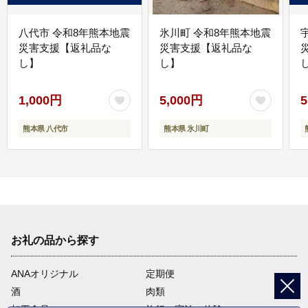
八代市 令和8年熊本地震
氷川町 令和8年熊本地震
災害支援【返礼品な
災害支援【返礼品な
し】
し】
し
1,000円
5,000円
5
熊本県 八代市
熊本県 氷川町
お礼の品から探す
ANAオリジナル
定期便
酒
肉類