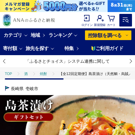
ログイン
新規登録
カート
カテゴリ
地域
ランキング
控除額を調べる
寄付額
旅先を探す
特集
ご利用ガイド
「ふるさとチョイス」システム連携に関して
TOP
酒
焼酎
【全12回定期便】島茶漬け（天然鯛・烏賊／4人前ギフト
長崎県
壱岐市