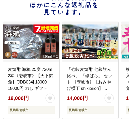
ほかにこんな返礼品を
見ています。
麦焼酎 海鴉 25度 720ml
「壱岐麦焼酎 七蔵飲み
2本《壱岐市》【天下御
比べ」 「磯ばら」 セッ
免】[JDB034] 18000
ト 《壱岐市》【おみや
18000円 のし ギフト
げ横丁 shikioriori】
免
[JGS004]
18,000円
14,000円
1
長崎県 壱岐市
長崎県 壱岐市