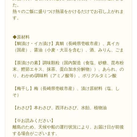
た。
熱々のご飯に盛りつけ熱湯をかけるだけでお召し上がれま
す。
◆原材料
【鯛漬け・イカ漬け】真鯛（長崎県壱岐市産）、真イカ
（国産）、醤油（小麦・大豆を含む）、酒、みりん、ごま
【茶漬けの素】調味顆粒（国内製造（食塩、砂糖、昆布粉
末、鰹節エキス、抹茶、蛋白加水分解物））、あられ、の
り、わかめ/調味料（アミノ酸等）、ポリグルタミン酸
【梅干し】梅（長崎県壱岐市産）、漬け原材料（塩、し
そ）
【わさび】本わさび、西洋わさび、水飴、植物油
【※お読みください】
離島のため、天候や船の運行状況により、お届け日が前後
する場合がございます。