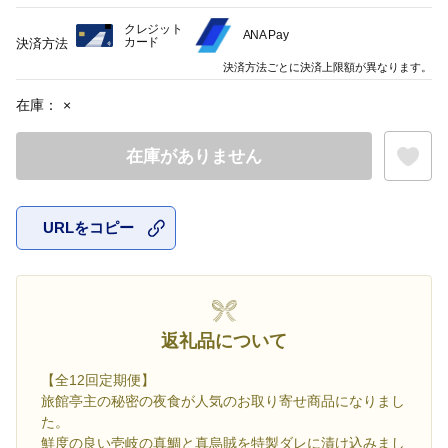
クレジット
ANA Pay
カード
決済方法
決済方法ごとに決済上限額が異なります。
在庫：
×
在庫がありません
URLをコピー
お気に入
返礼品について
【全12回定期便】
旅館亭主の秘密の夜食が人気のお取り寄せ商品になりまし
た。
鮮度の良い壱岐の真鯛と真烏賊を特製ダレに漬け込みまし