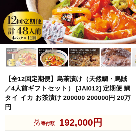
【全12回定期便】島茶漬け（天然鯛・烏賊
／4人前ギフトセット） [JAI012] 定期便 鯛
タイ イカ お茶漬け 200000 200000円 20万
円
192,000円
寄付額