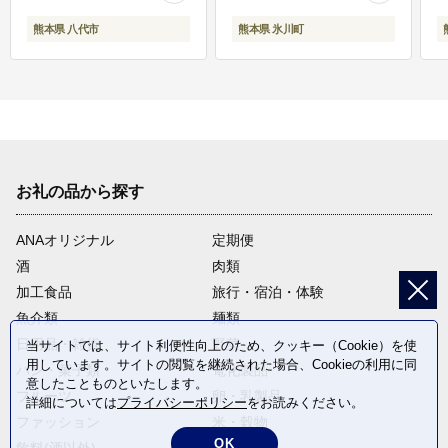
熊本県 八代市
熊本県 氷川町
お礼の品から探す
ANAオリジナル
定期便
酒
肉類
加工食品
旅行・宿泊・体験
魚介類
麺類
日用品・雑貨
野菜
当サイトでは、サイト利便性向上のため、クッキー（Cookie）を使
用しています。サイトの閲覧を継続された場合、Cookieの利用に同
パン・菓子類
電化製品
意したことものといたします。
フルーツ
卵・乳製品
詳細については
プライバシーポリシー
をお読みください。
ファッション
米・穀物
OK