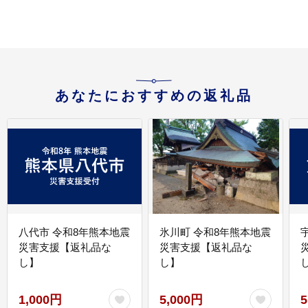
あなたにおすすめの返礼品
八代市 令和8年熊本地震
氷川町 令和8年熊本地震
災害支援【返礼品な
災害支援【返礼品な
し】
し】
し
1,000円
5,000円
5