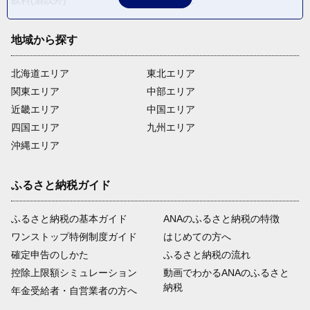
飲料(酒以外)
返礼品なし
地域から探す
北海道エリア
東北エリア
関東エリア
中部エリア
近畿エリア
中国エリア
四国エリア
九州エリア
沖縄エリア
ふるさと納税ガイド
ふるさと納税の基本ガイド
ANAのふるさと納税の特徴
ワンストップ特例制度ガイド
はじめての方へ
確定申告のしかた
ふるさと納税の流れ
控除上限額シミュレーション
動画でわかるANAのふるさと
納税
年金受給者・自営業者の方へ