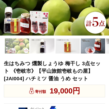
生はちみつ 燻製しょうゆ 梅干し 3点セッ
ト 《壱岐市》【平山旅館壱岐もの屋】
[JAI004] ハチミツ 醤油 うめ セット
19,000円
寄付額
クレジット