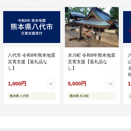
八代市 令和8年熊本地震
氷川町 令和8年熊本地震
災害支援【返礼品な
災害支援【返礼品な
し】
し】
1,000円
5,000円
1
熊本県 八代市
熊本県 氷川町