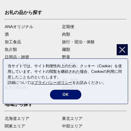
お礼の品から探す
ANAオリジナル
定期便
酒
肉類
加工食品
旅行・宿泊・体験
魚介類
麺類
日用品・雑貨
野菜
パン・菓子類
電化製品
当サイトでは、サイト利便性向上のため、クッキー（Cookie）を使
用しています。サイトの閲覧を継続された場合、Cookieの利用に同
フルーツ
卵・乳製品
意したことものといたします。
ファッション
米・穀物
詳細については
プライバシーポリシー
をお読みください。
飲料(酒以外)
返礼品なし
OK
地域から探す
北海道エリア
東北エリア
関東エリア
中部エリア