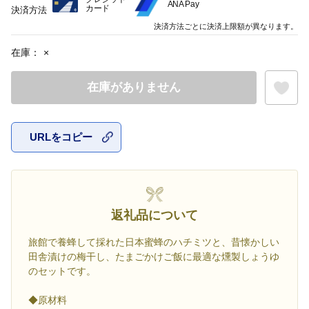
ANA Pay
カード
決済方法
決済方法ごとに決済上限額が異なります。
在庫：
×
在庫がありません
URLをコピー
お気に入
返礼品について
旅館で養蜂して採れた日本蜜蜂のハチミツと、昔懐かしい
田舎漬けの梅干し、たまごかけご飯に最適な燻製しょうゆ
のセットです。
◆原材料