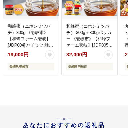
和蜂蜜（ニホンミツバ
和蜂蜜（ニホンミツバ
チ）300g 《壱岐市》
チ） 300g＋300gパッカ
【和蜂ファーム壱岐】
ー 《壱岐市》【和蜂フ
[JDP004] ハチミツ 蜂蜜
ァーム壱岐】[JDP005]
はちみつ 日本ミツバチ
ハチミツ 蜂蜜 はちみつ
19,000円
32,000円
2
19000 19000円
日本ミツバチ 32000
32000円
け
長崎県 壱岐市
長崎県 壱岐市
あなたにおすすめの返礼品