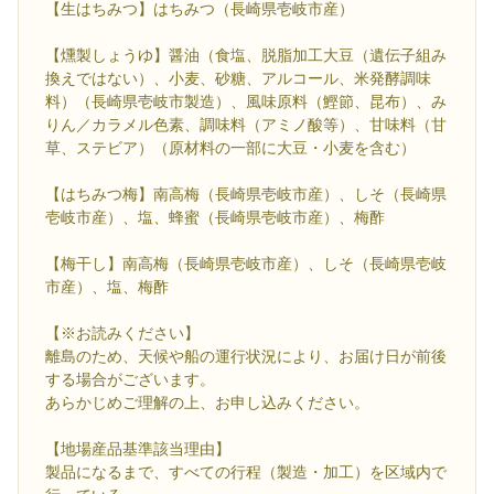
【生はちみつ】はちみつ（長崎県壱岐市産）
【燻製しょうゆ】醤油（食塩、脱脂加工大豆（遺伝子組み
換えではない）、小麦、砂糖、アルコール、米発酵調味
料）（長崎県壱岐市製造）、風味原料（鰹節、昆布）、み
りん／カラメル色素、調味料（アミノ酸等）、甘味料（甘
草、ステビア）（原材料の一部に大豆・小麦を含む）
【はちみつ梅】南高梅（長崎県壱岐市産）、しそ（長崎県
壱岐市産）、塩、蜂蜜（長崎県壱岐市産）、梅酢
【梅干し】南高梅（長崎県壱岐市産）、しそ（長崎県壱岐
市産）、塩、梅酢
【※お読みください】
離島のため、天候や船の運行状況により、お届け日が前後
する場合がございます。
あらかじめご理解の上、お申し込みください。
【地場産品基準該当理由】
製品になるまで、すべての行程（製造・加工）を区域内で