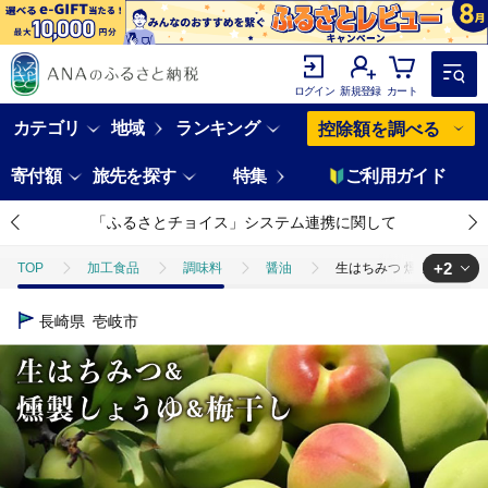
ログイン
新規登録
カート
カテゴリ
地域
ランキング
控除額を調べる
寄付額
旅先を探す
特集
ご利用ガイド
「ふるさとチョイス」システム連携に関して
+2
TOP
加工食品
調味料
醤油
生はちみつ 燻製しょうゆ 梅
TOP
加工食品
缶詰・瓶詰
はちみつ
生はちみつ 燻製し
長崎県
壱岐市
TOP
加工食品
漬物・梅干
梅干し
生はちみつ 燻製しょ