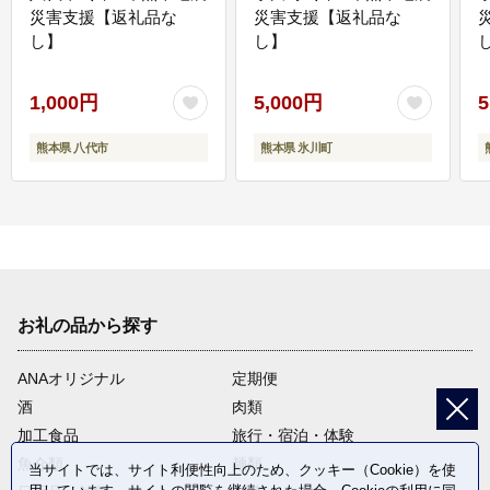
災害支援【返礼品な
災害支援【返礼品な
し】
し】
し
1,000円
5,000円
5
熊本県 八代市
熊本県 氷川町
お礼の品から探す
ANAオリジナル
定期便
酒
肉類
加工食品
旅行・宿泊・体験
魚介類
麺類
当サイトでは、サイト利便性向上のため、クッキー（Cookie）を使