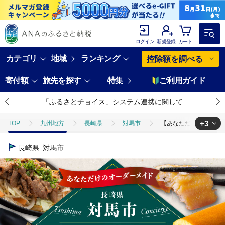
ログイン
新規登録
カート
カテゴリ
地域
ランキング
控除額を調べる
寄付額
旅先を探す
特集
ご利用ガイド
「ふるさとチョイス」システム連携に関して
+3
TOP
九州地方
長崎県
対馬市
【あなただけの特別プラン
TOP
肉
【あなただけの特別プラン】返礼品 おまかせ ！寄付額 200
長崎県
対馬市
TOP
魚介類
【あなただけの特別プラン】返礼品 おまかせ ！寄付額 2
TOP
野菜
【あなただけの特別プラン】返礼品 おまかせ ！寄付額 20