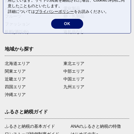
用しています。サイトの閲覧を継続された場合、Cookieの利用に同
日用品・雑貨
野菜
意したことものといたします。
パン・菓子類
電化製品
詳細については
プライバシーポリシー
をお読みください。
フルーツ
卵・乳製品
ファッション
米・穀物
OK
飲料(酒以外)
返礼品なし
地域から探す
北海道エリア
東北エリア
関東エリア
中部エリア
近畿エリア
中国エリア
四国エリア
九州エリア
沖縄エリア
ふるさと納税ガイド
ふるさと納税の基本ガイド
ANAのふるさと納税の特徴