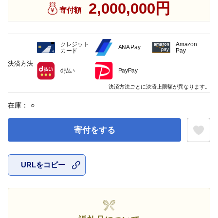
2,000,000円
寄付額
クレジット
Amazon
ANA Pay
カード
Pay
決済方法
d払い
PayPay
決済方法ごとに決済上限額が異なります。
在庫：
○
寄付をする
URLをコピー
お気に入