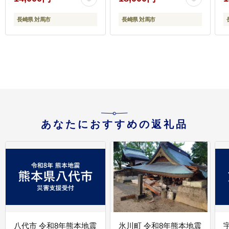
調理 産地直送 小分け イ
カスミパスタ [WAC051]
長崎県 対馬市
長崎県 対馬市
スピード発送 最速発送
最短発送
あなたにおすすめの返礼品
八代市 令和8年熊本地震
氷川町 令和8年熊本地震