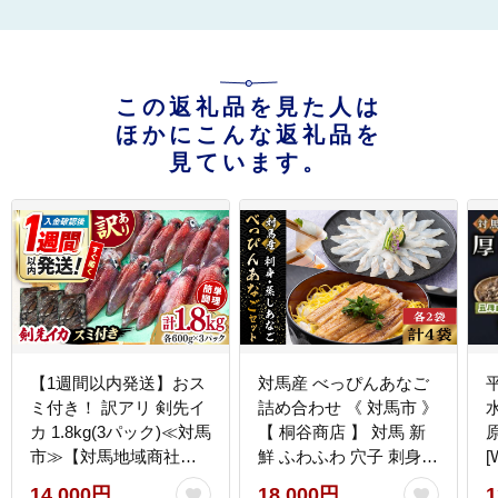
この返礼品を見た人は
ほかにこんな返礼品を
見ています。
【1週間以内発送】おス
対馬産 べっぴんあなご
ミ付き！ 訳アリ 剣先イ
詰め合わせ 《 対馬市 》
カ 1.8kg(3パック)≪対馬
【 桐谷商店 】 対馬 新
市≫【対馬地域商社】
鮮 ふわふわ 穴子 刺身
[
冷凍配送 新鮮 いか 簡単
海産物 魚介 [WAQ001]
14,000円
18,000円
1