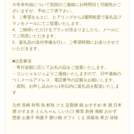
※年末年始について初回のご連絡にお時間頂く可能性がご
ざいますが、予めご了承下さい。
3、ご希望をもとに、ヒアリングから2週間程度で返礼品プ
ランをメールにてご提案いたします。
4、ご納得いただけるプランが決まりましたら、メールに
てご同意いただきます。
5、返礼品の送付準備を行い、ご希望時期にお送りさせて
いただきます。
■注意事項
・寄付金額に応じてお礼の品をご提案いたします。
・コンシェルジュよりご連絡いたしますので、日中連絡の
つくメールアドレス、電話番号の記載をお願いします。
・原則、お申し込みから1年以内に返礼品を配送いたしま
す
九州 長崎 対馬 魚 鮮魚 クエ 定期便 鍋 おすすめ 米 酒 日本
酒 かすまき とんちゃん しいたけ 椎茸 刺身 海鮮 おかず
惣菜 お菓子 和菓子 贈り物 ギフト くえ 高級魚 希少 珍味