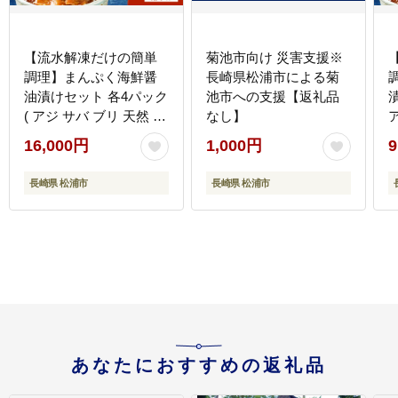
【流水解凍だけの簡単
菊池市向け 災害支援※
調理】まんぷく海鮮醤
長崎県松浦市による菊
油漬けセット 各4パック
池市への支援【返礼品
( アジ サバ ブリ 天然 あ
なし】
じ さば ぶり 海鮮丼 流
16,000円
1,000円
9
水解凍 お手軽 時短 簡単
人気 冷凍 おいしい 刺身
長崎県 松浦市
長崎県 松浦市
小分け パック セット 国
産 ギフト 長崎県 松浦市
)【B6-046】
)
あなたにおすすめの返礼品