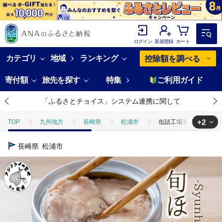
ログイン
新規登録
カート
カテゴリ
地域
ランキング
控除額を調べる
寄付額
旅先を探す
特集
ご利用ガイド
「ふるさとチョイス」システム連携に関して
+2
TOP
九州地方
長崎県
松浦市
缶詰工場直送 伝統のさば
TOP
魚介類
缶詰工場直送 伝統のさば缶「旬ほとぎ」水煮12缶 保存食 
長崎県
松浦市
TOP
加工食品
缶詰・瓶詰
魚(缶詰・瓶詰)
缶詰工場直送