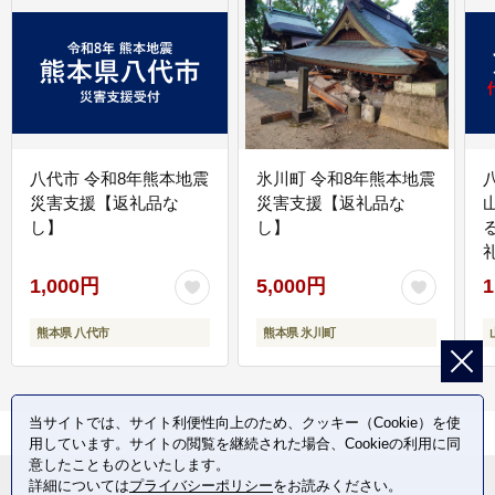
八代市 令和8年熊本地震
氷川町 令和8年熊本地震
災害支援【返礼品な
災害支援【返礼品な
し】
し】
1,000円
5,000円
1
熊本県 八代市
熊本県 氷川町
当サイトでは、サイト利便性向上のため、クッキー（Cookie）を使
用しています。サイトの閲覧を継続された場合、Cookieの利用に同
意したことものといたします。
詳細については
プライバシーポリシー
をお読みください。