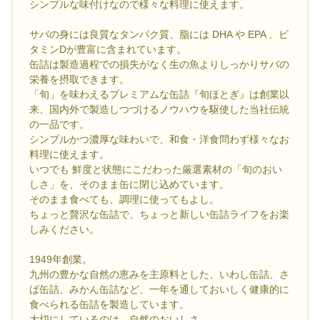
シンプルな味付けなので様々な料理に使えます。
サバの身には良質なタンパク質、脂には DHA や EPA 、ビ
タミンDが豊富に含まれています。
缶詰は製造過程での損失がなく生の魚よりしっかりサバの
栄養を摂取できます。
「旬」を味わえるプレミアムな缶詰『旬ほとぎ』は創業以
来、国内外で製造しつづけるノウハウを駆使した当社伝統
の一品です。
シンプルかつ濃厚な味わいで、和食・洋食問わず様々なお
料理に使えます。
いつでも 鮮度と状態にこだわった厳選素材の「旬のおい
しさ」を、そのまま缶に閉じ込めています。
そのまま食べても、調理に使ってもよし。
ちょっと贅沢な缶詰で、ちょっと新しい缶詰ライフをお楽
しみください。
1949年創業。
九州の豊かな自然の恵みを主原料とした、いわし缶詰、さ
ば缶詰、みかん缶詰など、一年を通しておいしく健康的に
食べられる缶詰を製造しています。
大切にしているのは、自然のおいしさ。