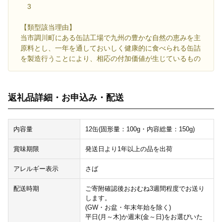
3
【類型該当理由】
当市調川町にある缶詰工場で九州の豊かな自然の恵みを主
原料とし、一年を通しておいしく健康的に食べられる缶詰
を製造行うことにより、相応の付加価値が生じているもの
返礼品詳細・お申込み・配送
内容量
12缶(固形量：100g・内容総量：150g)
賞味期限
発送日より1年以上の品を出荷
アレルギー表示
さば
配送時期
ご寄附確認後おおむね3週間程度でお送り
します。
(GW・お盆・年末年始を除く)
平日(月～木)か週末(金～日)をお選びいた