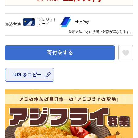
クレジット
ANA Pay
カード
決済方法
決済方法ごとに決済上限額が異なります。
寄付をする
URLをコピー
お気に入