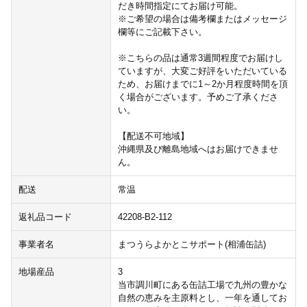
だき時間指定にてお届け可能。
※ご希望の場合は備考欄またはメッセージ
欄等にご記載下さい。
※こちらの品は通常3週間程度でお届けし
ていますが、大変ご好評をいただいている
ため、お届けまでに1～2か月程度時間を頂
く場合がございます。予めご了承くださ
い。
【配送不可地域】
沖縄県及び離島地域へはお届けできませ
ん。
配送
常温
返礼品コード
42208-B2-112
事業者名
まつうらよかとこサポート(相浦缶詰)
地場産品
3
当市調川町にある缶詰工場で九州の豊かな
自然の恵みを主原料とし、一年を通してお