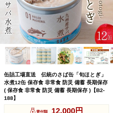
缶詰工場直送 伝統のさば缶「旬ほとぎ」
水煮12缶 保存食 非常食 防災 備蓄 長期保存
( 保存食 非常食 防災 備蓄 長期保存 )【B2-
188】
12,000円
寄付額