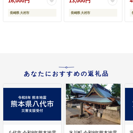
16,000円
13,000円
4
村市 かとりストアー
市 / おおむら夢ファーム
[ACAN006]
シュシュ[ACAA016]
長崎県 大村市
長崎県 大村市
[
あなたにおすすめの返礼品
八代市 令和8年熊本地震
氷川町 令和8年熊本地震