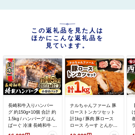
この返礼品を見た人は
ほかにこんな返礼品を
見ています。
長崎和牛入りハンバー
ナルちゃんファーム 豚
グ 約150g×10個 合計 約
ローストンカツセット
1.5kg / ハンバーグ はん
計1kg / 豚肉 豚ロース
ばーぐ 冷凍 長崎和牛 小
ロース ろーす とんかつ
ラ
分け 惣菜 焼くだけ / 大
トンカツ 小分け / 大村