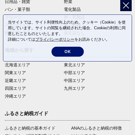
日用品・雑貨
野菜
パン・菓子類
電化製品
フルーツ
卵・乳製品
当サイトでは、サイト利便性向上のため、クッキー（Cookie）を使
ファッション
米・穀物
用しています。サイトの閲覧を継続された場合、Cookieの利用に同
飲料(酒以外)
返礼品なし
意したことものといたします。
詳細については
プライバシーポリシー
をお読みください。
地域から探す
OK
北海道エリア
東北エリア
関東エリア
中部エリア
近畿エリア
中国エリア
四国エリア
九州エリア
沖縄エリア
ふるさと納税ガイド
ふるさと納税の基本ガイド
ANAのふるさと納税の特徴