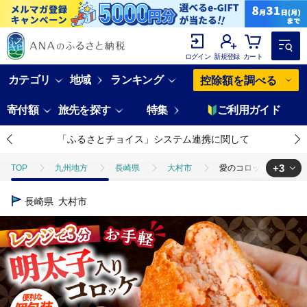
ログイン
新規登録
カート
カテゴリ
地域
ランキング
控除額を調べる
寄付額
旅先を探す
特集
ご利用ガイド
「ふるさとチョイス」システム連携に関して
+3
TOP
九州地方
長崎県
大村市
愛のコロッケ（明太子入り）
TOP
加工食品
愛のコロッケ（明太子入り）5個 / コロッケ ころっけ 明
長崎県
大村市
TOP
加工食品
惣菜・レトルト
愛のコロッケ（明太子入り）5個 
TOP
加工食品
惣菜・レトルト
ほかの惣菜
愛のコロッ