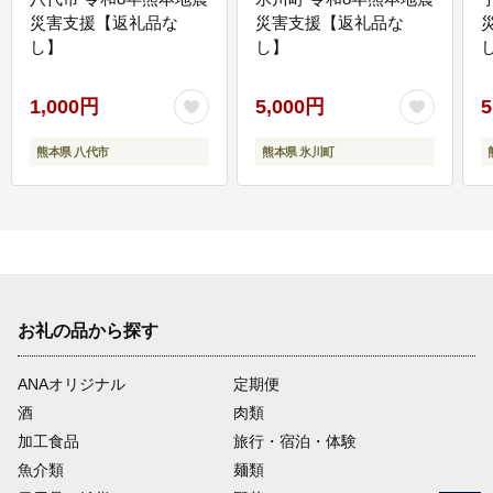
災害支援【返礼品な
災害支援【返礼品な
し】
し】
し
1,000円
5,000円
5
熊本県 八代市
熊本県 氷川町
お礼の品から探す
ANAオリジナル
定期便
酒
肉類
加工食品
旅行・宿泊・体験
魚介類
麺類