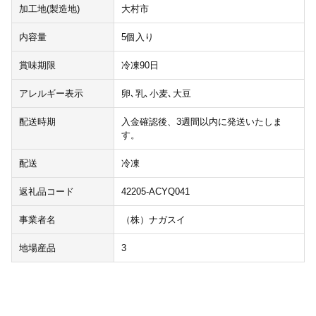
加工地(製造地)
大村市
内容量
5個入り
賞味期限
冷凍90日
アレルギー表示
卵､乳､小麦､大豆
配送時期
入金確認後、3週間以内に発送いたしま
す。
配送
冷凍
返礼品コード
42205-ACYQ041
事業者名
（株）ナガスイ
地場産品
3