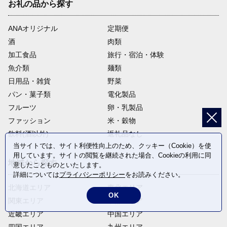
お礼の品から探す
ANAオリジナル
定期便
酒
肉類
加工食品
旅行・宿泊・体験
魚介類
麺類
日用品・雑貨
野菜
パン・菓子類
電化製品
フルーツ
卵・乳製品
ファッション
米・穀物
飲料(酒以外)
返礼品なし
当サイトでは、サイト利便性向上のため、クッキー（Cookie）を使
用しています。サイトの閲覧を継続された場合、Cookieの利用に同
地域から探す
意したことものといたします。
詳細については
プライバシーポリシー
をお読みください。
北海道エリア
東北エリア
OK
関東エリア
中部エリア
近畿エリア
中国エリア