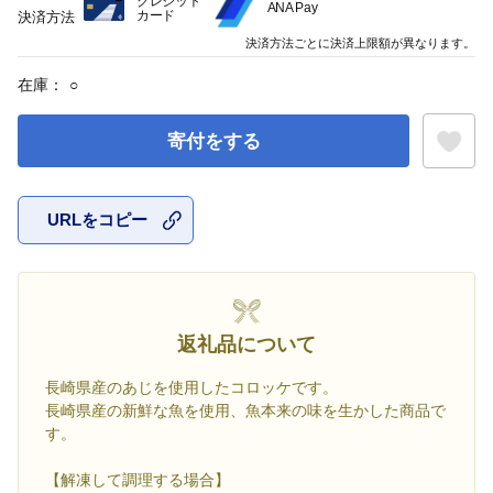
クレジット
ANA Pay
カード
決済方法
決済方法ごとに決済上限額が異なります。
在庫：
○
寄付をする
URLをコピー
お気に入
返礼品について
長崎県産のあじを使用したコロッケです。
長崎県産の新鮮な魚を使用、魚本来の味を生かした商品で
す。
【解凍して調理する場合】