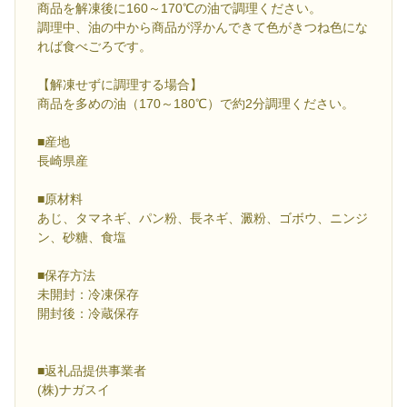
商品を解凍後に160～170℃の油で調理ください。
調理中、油の中から商品が浮かんできて色がきつね色にな
れば食べごろです。
【解凍せずに調理する場合】
商品を多めの油（170～180℃）で約2分調理ください。
■産地
長崎県産
■原材料
あじ、タマネギ、パン粉、長ネギ、澱粉、ゴボウ、ニンジ
ン、砂糖、食塩
■保存方法
未開封：冷凍保存
開封後：冷蔵保存
■返礼品提供事業者
(株)ナガスイ