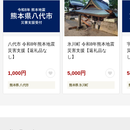
八代市 令和8年熊本地震
氷川町 令和8年熊本地震
災害支援【返礼品な
災害支援【返礼品な
し】
し】
し
1,000円
5,000円
5
熊本県 八代市
熊本県 氷川町