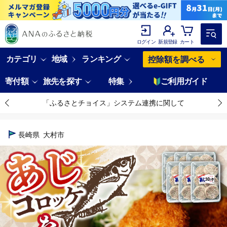
ログイン
新規登録
カート
カテゴリ
地域
ランキング
控除額を調べる
寄付額
旅先を探す
特集
ご利用ガイド
「ふるさとチョイス」システム連携に関して
長崎県
大村市