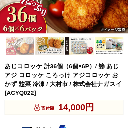
あじコロッケ 計36個（6個×6P）/ 鯵 あじ
アジ コロッケ ころっけ アジコロッケ お
かず 惣菜 冷凍 / 大村市 / 株式会社ナガスイ
[ACYQ022]
14,000円
寄付額