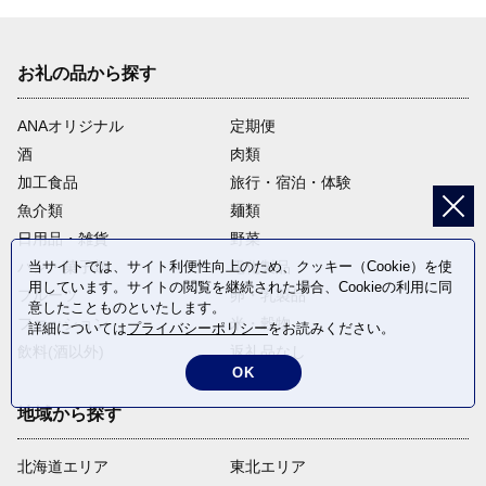
お礼の品から探す
ANAオリジナル
定期便
酒
肉類
加工食品
旅行・宿泊・体験
魚介類
麺類
日用品・雑貨
野菜
当サイトでは、サイト利便性向上のため、クッキー（Cookie）を使
パン・菓子類
電化製品
用しています。サイトの閲覧を継続された場合、Cookieの利用に同
フルーツ
卵・乳製品
意したことものといたします。
ファッション
米・穀物
詳細については
プライバシーポリシー
をお読みください。
飲料(酒以外)
返礼品なし
OK
地域から探す
北海道エリア
東北エリア