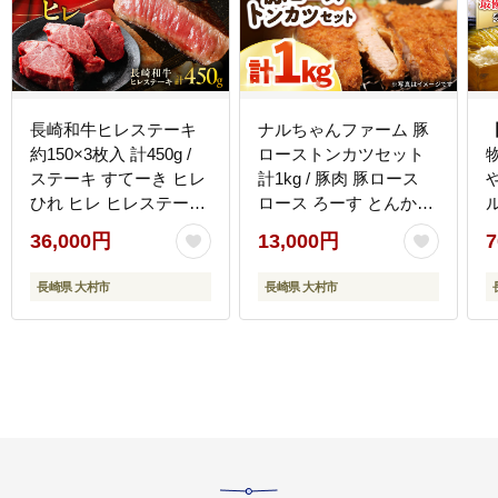
長崎和牛ヒレステーキ
ナルちゃんファーム 豚
約150×3枚入 計450g /
ローストンカツセット
ステーキ すてーき ヒレ
計1kg / 豚肉 豚ロース
ひれ ヒレ ヒレステーキ
ロース ろーす とんかつ
ヒレ肉 和牛 牛肉 肉 牛 /
トンカツ 小分け / 大村
36,000円
13,000円
7
大村市 / まるしん商会
市 / おおむら夢ファーム
[ACCD004]
シュシュ[ACAA016]
長崎県 大村市
長崎県 大村市
ュ