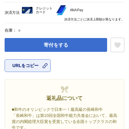
クレジット
ANA Pay
カード
決済方法
決済方法ごとに決済上限額が異なります。
在庫：
○
寄付をする
URLをコピー
お気に入
返礼品について
■和牛のオリンピックで日本一！最高級の長崎和牛
「長崎和牛」は第10回全国和牛能力共進会において、最高
賞の内閣総理大臣賞を受賞している全国トップクラスの和
牛です。