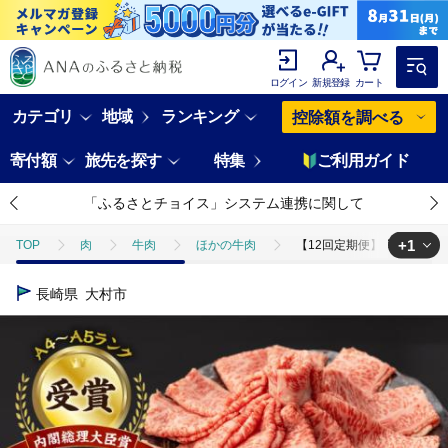
ログイン
新規登録
カート
カテゴリ
地域
ランキング
控除額を調べる
寄付額
旅先を探す
特集
ご利用ガイド
「ふるさとチョイス」システム連携に関して
+1
TOP
肉
牛肉
ほかの牛肉
【12回定期便】肩ロース スライ
TOP
定期便
肉(定期便)
【12回定期便】肩ロース スライス 650
長崎県
大村市