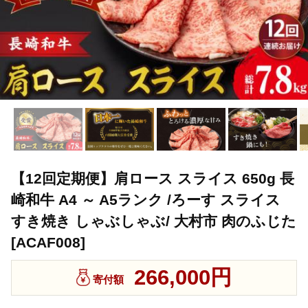
【12回定期便】肩ロース スライス 650g 長
崎和牛 A4 ～ A5ランク /ろーす スライス
すき焼き しゃぶしゃぶ/ 大村市 肉のふじた
[ACAF008]
266,000円
寄付額