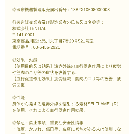
◎医療機器製造販売届出番号：13B2X10608000003
◎製造販売業者及び製造業者の氏名又は名称等：
株式会社TENTIAL
〒141-0001
東京都品川区北品川六丁目7番29号521号室
電話番号：03-6455-2921
◎効果・効能
【使用目的又は効果】遠赤外線の血行促進作用により疲労
や筋肉のこり等の症状を改善する。
【血行促進作用効果】疲労軽減、筋肉のコリ等の改善、疲
労回復
◎性能
身体から発する遠赤外線を輻射する素材SELFLAME（R）
を使用。それによる血行促進作用効果。
◎禁忌・禁止事項、重要な安全性情報
・湿疹、かぶれ、傷口等、皮膚に異常がある人は使用しな