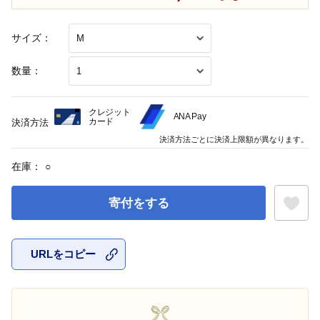
サイズ：
数量：
クレジット
ANA Pay
カード
決済方法
決済方法ごとに決済上限額が異なります。
在庫：
○
寄付をする
URLをコピー
お気に入