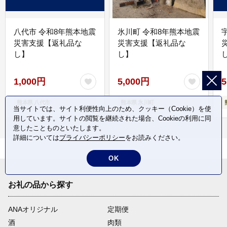
八代市 令和8年熊本地震
氷川町 令和8年熊本地震
災害支援【返礼品な
災害支援【返礼品な
し】
し】
し
1,000円
5,000円
5
熊本県 八代市
熊本県 氷川町
当サイトでは、サイト利便性向上のため、クッキー（Cookie）を使
用しています。サイトの閲覧を継続された場合、Cookieの利用に同
意したことものといたします。
詳細については
プライバシーポリシー
をお読みください。
OK
お礼の品から探す
ANAオリジナル
定期便
酒
肉類