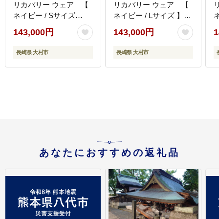
リカバリー ウェア 【
リカバリー ウェア 【
ネイビー / Sサイズ
ネイビー / Lサイズ 】 /
】 / テンシャル
テンシャル bakune パジ
143,000円
143,000円
1
bakune パジャマ リカバ
ャマ リカバリーウェア
b
リーウェア 疲労回復 ス
疲労回復 スウェット /
長崎県 大村市
長崎県 大村市
ウェット / 大村市 / 株式
大村市 / 株式会社
ウ
会社TENTIAL
TENTIAL [ACAD068]
会
[ACAD066]
[
あなたにおすすめの返礼品