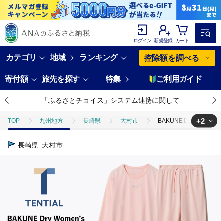
ログイン
新規登録
カート
カテゴリ
地域
ランキング
控除額を調べる
寄付額
旅先を探す
特集
ご利用ガイド
「ふるさとチョイス」システム連携に関して
+2
TOP
九州地方
長崎県
大村市
BAKUNE Dry Wom
TOP
ファッション
BAKUNE Dry Women’s 長袖 上下 疲労回復
長崎県
大村市
TOP
ファッション
服
BAKUNE Dry Women’s 長袖 上