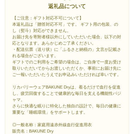
返礼品について
【ご注意：ギフト対応不可について】
本返礼品は「贈答対応不可」です。 ギフト用の包装、の
し（熨斗）対応ができません。
お届け先を寄附者様以外にしていただいた場合、以下の対
応となります。あらかじめご了承ください。
・配送伝票（送り状）に「ふるさと納税の」文言が記載さ
れる場合がございます。
ギフトでのご利用をご希望の場合は、ご自身で一度お受け
取りいただいてからお渡しいただくか、事前にお届け先に
ご一報いただいたうえでお申込みいただければ幸いです。
リカバリーウェアBAKUNE Dryは、着るだけで血行を促進
し、疲労回復することで健康的な毎日を支える機能性パジ
ャマ。
さらに快適な眠りに特化した独自の設計で、毎日の健康に
重要な「睡眠環境」をサポートします。
◎一般名称：家庭用遠赤外線血行促進用衣
販売名：BAKUNE Dry