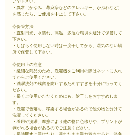
いで下さい。
・異常（かゆみ、蕁麻疹などのアレルギー、かぶれなど）
を感じたら、ご使用を中止して下さい。
◎保管方法
・直射日光、水濡れ、高温、多湿な環境を避けて保管して
下さい。
・しばらく使用しない時は一度干してから、湿気のない場
所で保管して下さい。
◎使用上の注意
・繊細な商品のため、洗濯機をご利用の際はネットに入れ
てからご使用ください。
・洗濯洗剤の残留を防止するためすすぎを十分に行ってく
ださい。
・長くご使用いただくためにも、陰干しをおすすめしま
す。
・洗濯で色落ち、移染する場合があるので他の物と分けて
洗濯してください。
・着用や洗濯、摩擦により他の物に色移りや、プリントが
剥がれる場合があるのでご注意ください。
・長時間水に浸けたり、濡れたまま重ね置きすると、淡色