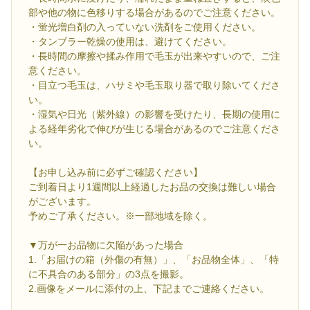
部や他の物に色移りする場合があるのでご注意ください。
・蛍光増白剤の入っていない洗剤をご使用ください。
・タンブラー乾燥の使用は、避けてください。
・長時間の摩擦や揉み作用で毛玉が出来やすいので、ご注
意ください。
・目立つ毛玉は、ハサミや毛玉取り器で取り除いてくださ
い。
・湿気や日光（紫外線）の影響を受けたり、長期の使用に
よる経年劣化で伸びが生じる場合があるのでご注意くださ
い。
【お申し込み前に必ずご確認ください】
ご到着日より1週間以上経過したお品の交換は難しい場合
がございます。
予めご了承ください。※一部地域を除く。
▼万が一お品物に欠陥があった場合
1.「お届けの箱（外傷の有無）」、「お品物全体」、「特
に不具合のある部分」の3点を撮影。
2.画像をメールに添付の上、下記までご連絡ください。