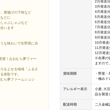
2月発送
3月発送
4月発送
や、唐揚げの下味など
5月発送
タなどに
6月発送
のしゃぶしゃぶなど
7月発送
も合います
8月発送
9月発送
10月発
ような味わいで生野菜に合
11月発
12月発
※在庫の
受賞！おおむら夢ファー
ますので
ころをよせる地域「ふるさ
賞味期限
・野菜・
れる表彰です。
・極みド
おむら夢ファームシュシ
アレルギー表示
小麦､大
品を製造
配送時期
ご入金確