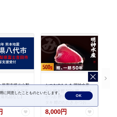
 災害支援※山梨
かつおのたたき 明神水産
田市による八代市
わら焼き鰹 500g 鰹 カツオ
の利用に同意したことものといたします。
OK
【返礼品なし】
かつお 鰹たたき かつおタ
タキ 鰹のたたき かつおの
タタキ 藁焼き わら焼き 魚
円
8,000円
さかな 海鮮 刺身 お刺身 冷