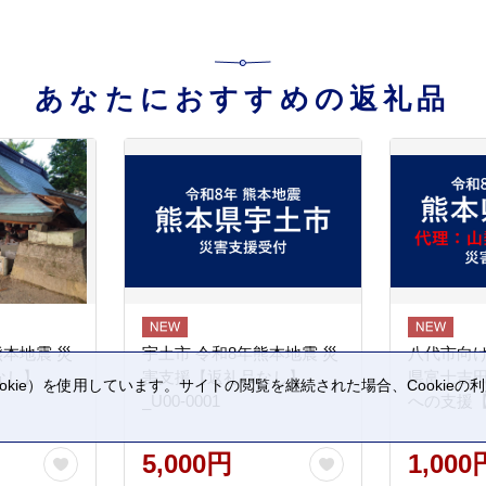
あなたにおすすめの返礼品
熊本地震 災
宇土市 令和8年熊本地震 災
八代市向け
なし】
害支援【返礼品なし】
県富士吉
kie）を使用しています。サイトの閲覧を継続された場合、Cookie
_U00-0001
への支援
。
5,000円
1,000