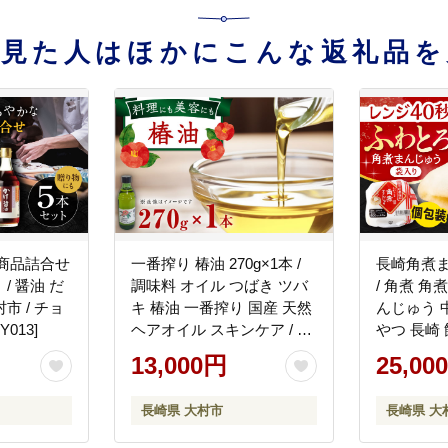
を見た人はほかにこんな返礼品を
商品詰合せ
一番搾り 椿油 270g×1本 /
長崎角煮ま
/ 醤油 だ
調味料 オイル つばき ツバ
/ 角煮 角
村市 / チョ
キ 椿油 一番搾り 国産 天然
んじゅう 
013]
ヘアオイル スキンケア / 大
やつ 長崎 饅
村市 / 株式会社三浦かんさ
崎本舗[ACA
13,000円
25,00
く市[ACAE012]
長崎県 大村市
長崎県 大