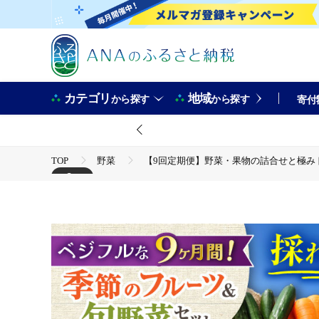
カテゴリ
地域
から探す
から探す
寄付
TOP
野菜
【9回定期便】野菜・果物の詰合せと極みドレッシ
+2
TOP
フルーツ
フルーツセット
【9回定期便】野菜・果物の詰合せと極みドレッシング200ml×2本 / 
TOP
加工食品
調味料
ドレッシング
【9回定期便】野菜・果物の詰合せと極みドレッシング200ml×2本 / 