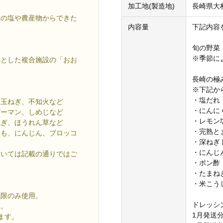
加工地(製造地)
長崎県大
灘の塩や農産物からできた
内容量
下記内容
旬の野菜
※季節に
心とした複合施設の「おお
長崎の極み
※下記か
・塩だれ
、玉ねぎ、不知火など
・にんに
ピーマン、しめじなど
・レモン
ねぎ、ほうれん草など
・完熟と
いも、にんじん、ブロッコ
・深ねぎ
・にんじ
ついては記載の通りではご
・ポン酢
・たまね
・米こう
低限のみ使用。
ドレッシ
す。
1月発送
ます。