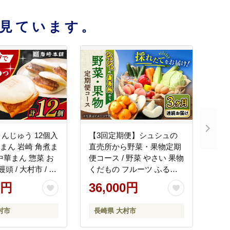
見ています。
んじゅう 12個入
【3回定期便】シュシュの
煮まん 岩崎 角煮ま
直売所から野菜・果物定期
中華まん 惣菜 お
便コース / 野菜 やさい 果物
頭 / 大村市 / 岩
くだもの フルーツ ふるー
H006]
つ 産地直送 フルーツ定期
0円
36,000円
便 / 大村市 / おおむら夢フ
ァームシュシュ[ACAA164]
村市
長崎県 大村市