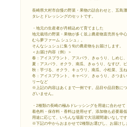
長崎県大村市自慢の野菜・果物の詰合わせと、五島
タレとドレッシングのセットです。
・地元の生産者が丹精込めて育てました
地元栽培の野菜・果物が多く並ぶ農産物直売所を中
むら夢ファーム シュシュ」。
そんなシュシュに集う旬の農産物をお届けします。
＜お届け内容（例）＞
春：アイスプラント、アスパラ、きゅうり、しめじ
夏：アスパラ、オクラ、南瓜、きゅうり、なすび、
秋：芋づる、オクラ、キュウリ、南瓜、小松菜、玉
冬：アイスプラント、キャベツ、きゅうり、さつま
リーなど
※上記の内容はあくまで一例です。品目や品目数に
ざいません。
・2種類の長崎の極みドレッシングを用途に合わせて
着色料・保存料・香料は使用せず、添加物も必要最
用途に応じて、いろんな場面で大活躍間違いなしで
※下記の中からおまかせで2種類お選びし、お届けし