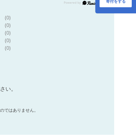
大村市 / おおむら夢
寄付をする
ファームシュシュ
[ACAA215]
(0)
(0)
(0)
(0)
(0)
ださい。
のではありません。