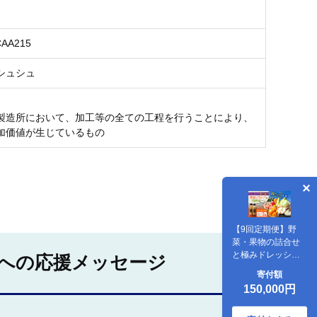
CAA215
シュシュ
製造所において、加工等の全ての工程を行うことにより、
加価値が生じているもの
【9回定期便】野
菜・果物の詰合せ
と極みドレッシン
への応援メッセージ
グ200ml×2本 / 野菜
寄付額
やさい 果物 くだも
150,000円
の フルーツ ふるー
つ ドレッシング /