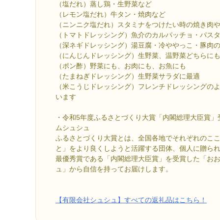
（塩だれ）蒸し鶏・生野菜など
（レモン塩だれ）牛タン・焼肉など
（ニンニク塩だれ）スタミナをつけたい時の焼き肉
（トマトドレッシング）魚介のカルパッチョ・パス
（深ネギドレッシング）湯豆腐・冷ややっこ・豚肉
（にんじんドレッシング）生野菜、温野菜どちらに
（ポン酢）野菜にも、お肉にも、お魚にも
（たまねぎドレッシング）生野菜サラダに最適
（米こうじドレッシング）フレンチドレッシングの
います
・令和5年度ふるさとづくり大賞「内閣総理大臣賞」
ムシュシュ
ふるさとづくり大賞とは、全国各地でそれぞれのこ
と」をより良くしようと活躍する団体、個人に贈ら
最優秀賞である「内閣総理大臣賞」を受賞した「お
ュ」から自信を持ってお届けします。
【有限会社シュシュ】すべての返礼品はこちら！