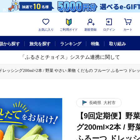
お気に入り
ご利用ガイド
新規登録
ログイン
カート
額から探す
旅先を探す
ランキング
特集
取り組み
「ふるさとチョイス」システム連携に関して
ング200ml×2本 / 野菜 やさい 果物 くだもの フルーツ ふるーつ ドレッシン
野菜 やさい 果物 くだもの フルーツ ふるーつ ドレッシング / 大村市 / おおむ
野菜 やさい 果物 くだもの フルーツ ふるーつ ドレッシング / 大村市 / おおむ
長崎県
大村市
【9回定期便】野
グ200ml×2本 /
ふるーつ ドレッシン