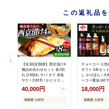
この返礼品
【全3回定期便】西京漬け4
チョーコー 人気
種詰め合わせセット 各2切
ギフト 5本セット 
れ 計8切れ サバ タラ 赤魚
し かけぽん / 大
サケ / 大村市 / かとりスト
ーコー醤油 [ACYY
アー / 鮭 切り身 個包装 真
40,000円
18,000円
空パック 下味付き 焼くだ
け 鯖 鱈 便利 冷凍 お弁当
長崎県 大村市
長崎県 大村市
おかず [ACAN123]