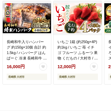
長崎和牛入りハンバー
いちご 1箱 (約250g×4P)
グ 約150g×10個 合計 約
約1kg / いちご 苺 イチ
イ
1.5kg / ハンバーグ はん
ゴ フルーツ ふるーつ 果
ばーぐ 冷凍 長崎和牛 小
物 くだもの / 大村市 / お
分け 惣菜 焼くだけ / 大
おむら夢ファームシュ
16,000円
12,000円
2
村市 かとりストアー
シュ[ACAA107]
け
[ACAN006]
長崎県 大村市
長崎県 大村市
[