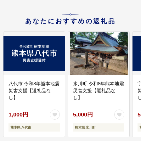
あなたにおすすめの返礼品
八代市 令和8年熊本地震
氷川町 令和8年熊本地震
災害支援【返礼品な
災害支援【返礼品な
し】
し】
し
1,000円
5,000円
5
熊本県 八代市
熊本県 氷川町