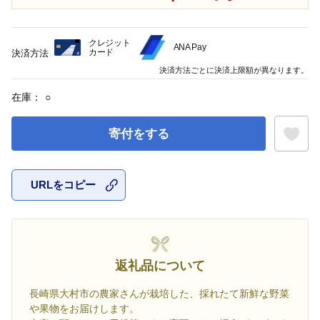
クレジット
ANA Pay
カード
決済方法
決済方法ごとに決済上限額が異なります。
在庫：
○
寄付をする
URLをコピー
お気に入
返礼品について
長崎県大村市の農家さんが栽培した、採れたて新鮮な野菜
や果物をお届けします。