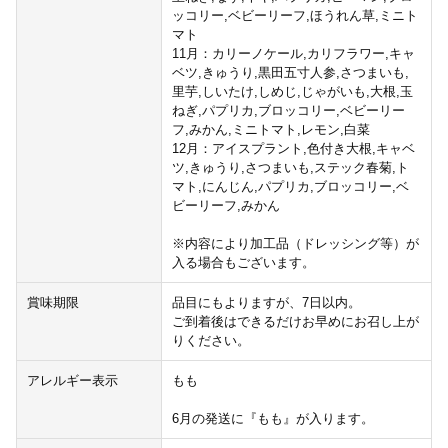
ッコリー,ベビーリーフ,ほうれん草,ミニト
マト
11月：カリーノケール,カリフラワー,キャ
ベツ,きゅうり,黒田五寸人参,さつまいも,
里芋,しいたけ,しめじ,じゃがいも,大根,玉
ねぎ,パプリカ,ブロッコリー,ベビーリー
フ,みかん,ミニトマト,レモン,白菜
12月：アイスプラント,色付き大根,キャベ
ツ,きゅうり,さつまいも,ステック春菊,ト
マト,にんじん,パプリカ,ブロッコリー,ベ
ビーリーフ,みかん
※内容により加工品（ドレッシング等）が
入る場合もございます。
賞味期限
品目にもよりますが、7日以内。
ご到着後はできるだけお早めにお召し上が
りください。
アレルギー表示
もも
6月の発送に『もも』が入ります。