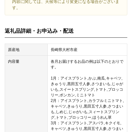
内容に関しては、天候等により変更になる場合がございま
す。
返礼品詳細・お申込み・配送
原産地
長崎県大村市産
内容量
各月お届けするお品の例は以下のとおりで
す。
1月：アイスプラント,かぶ,南瓜,キャベツ,
きゅうり,黒田五寸人参,さつまいも,じゃが
いも,スイートスプリング,トマト,ブロッコ
リー,ポンカン,ミニトマト
2月：アイスプラント,カラフルミニトマト,
キャベツ,きゅうり,黒田五寸人参,さつまい
も,しめじ,じゃがいも,スィートスプリン
グ,トマト,ブロッコリー,ほうれん草
3月：アイスプラント,アスパラ,キクイモ,
キャベツ,きゅうり,黒田五寸人参,さつまい