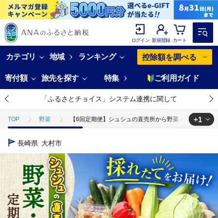
ログイン
新規登録
カート
カテゴリ
地域
ランキング
控除額を調べる
寄付額
旅先を探す
特集
ご利用ガイド
「ふるさとチョイス」システム連携に関して
+1
TOP
野菜
【6回定期便】シュシュの直売所から野菜・果物定期便コース /
TOP
定期便
野菜(定期便)
【6回定期便】シュシュの直売所から野
長崎県
大村市