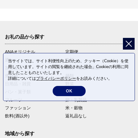
お礼の品から探す
ANAオリジナル
定期便
酒
肉類
当サイトでは、サイト利便性向上のため、クッキー（Cookie）を使
用しています。サイトの閲覧を継続された場合、Cookieの利用に同
加工食品
旅行・宿泊・体験
意したことものといたします。
魚介類
麺類
詳細については
プライバシーポリシー
をお読みください。
日用品・雑貨
野菜
OK
パン・菓子類
電化製品
フルーツ
卵・乳製品
ファッション
米・穀物
飲料(酒以外)
返礼品なし
地域から探す