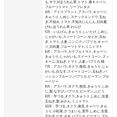
も,サラダほうれん草,トマト,春キャベツ,
フルーツトマト,リーフレタス
4月：アイスプラント,アスパラ,キャベツ,
きゅうり,しめじ,スナックエンドウ,玉ね
ぎ,不知火,トマト,不知火にんじん,日向夏,
びわ,ほうれん草,わらび
5月：いんげん,きゅうり,しいたけ,しめじ,
じゃがいも,スィートコーン,せとか,玉ね
ぎ,トマト,人参,ニンニク,パプリカ,キャベ
ツ,日向夏,フルーツトマト,ミニトマト
6月：アスパラ,カラフルトマト,キャベツ,
きゅうり,じゃがいも,スイートコーン,ズッ
キーニ,玉ねぎ,トマト,人参,パプリカ,桃
7月：アスパラ,オクラ,南瓜,きゅうり,じゃ
がいも,白なす,スイートコーン,玉ねぎ,パ
ッションフルーツ,パプリカ,ピーマン,ブル
ーベリー
8月：アスパラ,オクラ,南瓜,きゅうり,しめ
じ,梨,なすび,パプリカ,ピーマン,ぶどう
9月：芋づる,オクラ,きゅうり,しめじ,生姜,
玉ねぎ,梨,みかん,ミニトマト
10月：芋づる,オクラ,南瓜,キャベツ,きゅ
うり,小松菜,さつまいも,里芋,しめじ,生姜,
玉ねぎ,なす,ネギ,パプリカ,ピーマン,ブロ