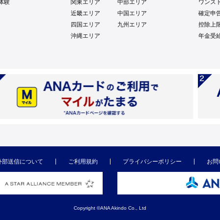
体験
関東エリア
中部エリア
ワンス
近畿エリア
中国エリア
確定申
四国エリア
九州エリア
控除上
沖縄エリア
年金受
外部送信について
ご利用規約
プライバシーポリシー
お問
Copyright ©ANA Akindo Co., Ltd