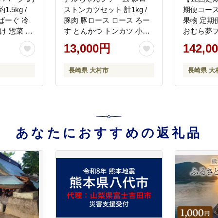
1.5kg /
ストンカツセット 計1kg /
期便コース
ばーぐ 冷
豚肉 豚ロース ロース ろー
果物 定期便 
け 惣菜 焼
す とんかつ トンカツ 小分
おむら夢
 かとりスト
け / 大村市 / おおむら夢フ
[ACAA092
13,000円
142,0
ァームシュシュ[ACAA016]
長崎県 大村市
長崎県 大
あなたにおすすめの返礼品