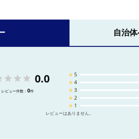
ー
自治体
★
5
0.0
★
4
★
3
0
レビュー件数：
件
★
2
★
1
レビューはありません。