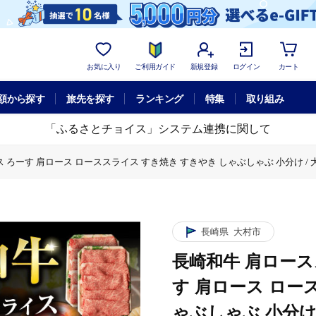
お気に入り
ご利用ガイド
新規登録
ログイン
カート
額から探す
旅先を探す
ランキング
特集
取り組み
「ふるさとチョイス」システム連携に関して
ス ろーす 肩ロース ローススライス すき焼き すきやき しゃぶしゃぶ 小分け / 大
/ 牛肉 ロース ろーす 肩ロース ローススライス すき焼き すきやき しゃぶしゃぶ 小
長崎県
大村市
長崎和牛 肩ロースス
す 肩ロース ロー
ゃぶしゃぶ 小分け 