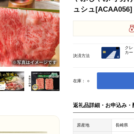
ュシュ[ACAA056]
クレ
カー
決済方法
在庫：
○
返礼品詳細・お申込み・
原産地
長崎県