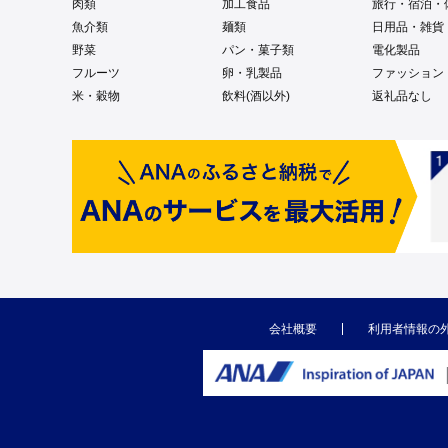
肉類
加工食品
旅行・宿泊・
魚介類
麺類
日用品・雑貨
野菜
パン・菓子類
電化製品
フルーツ
卵・乳製品
ファッション
米・穀物
飲料(酒以外)
返礼品なし
会社概要
利用者情報の