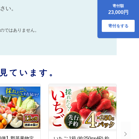
ロース ローススラ
寄付額
ださい。
イス すき焼き すき
23,000円
やき しゃぶしゃぶ
小分け / 大村市 / お
おむら夢ファーム
寄付をする
のではありません。
シュシュ
[ACAA056]
見ています。
期便】野菜果物定
いちご 1箱 (約250g×4P) 約