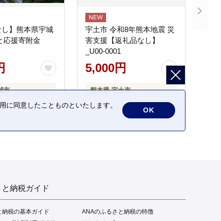
なし】熊本県宇城
宇土市 令和8年熊本地震 災
と応援寄附金
害支援【返礼品なし】
_U00-0001
円
5,000円
城市
熊本県 宇土市
の利用に同意したことものといたします。
OK
さと納税ガイド
と納税の基本ガイド
ANAのふるさと納税の特徴