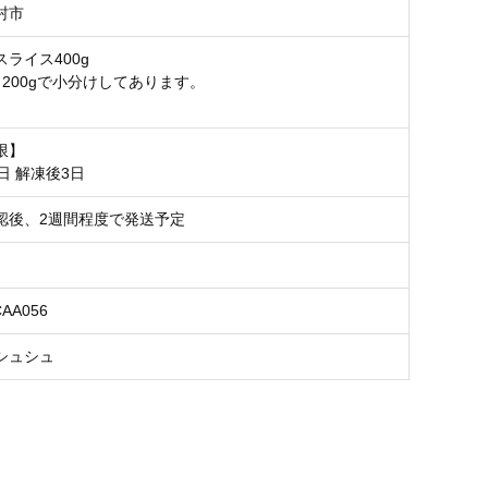
村市
ライス400g
ク200gで小分けしてあります。
限】
日 解凍後3日
認後、2週間程度で発送予定
CAA056
シュシュ