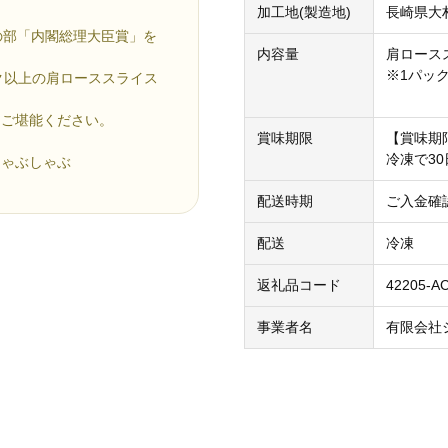
加工地(製造地)
長崎県大
の部「内閣総理大臣賞」を
内容量
肩ロースス
※1パッ
ク以上の肩ローススライス
をご堪能ください。
賞味期限
【賞味期
冷凍で30
しゃぶしゃぶ
配送時期
ご入金確
配送
冷凍
返礼品コード
42205-A
事業者名
有限会社