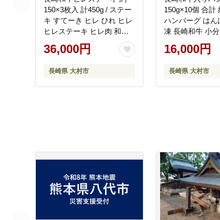
150×3枚入 計450g / ステー
150g×10個 合計 約
キ すてーき ヒレ ひれ ヒレ
ハンバーグ はん
ヒレステーキ ヒレ肉 和牛
凍 長崎和牛 小分
牛肉 肉 牛 / 大村市 / まるし
くだけ / 大村市
36,000円
16,000円
ん商会[ACCD004]
アー[ACAN006]
長崎県 大村市
長崎県 大村市