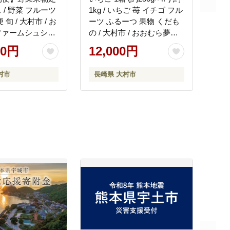
 / 野菜 フルーツ
1kg / いちご 苺 イチゴ フル
旬 / 大村市 / お
ーツ ふるーつ 果物 くだも
ファームシュシュ
の / 大村市 / おおむら夢フ
]
ァームシュシュ[ACAA107]
00円
12,000円
村市
長崎県 大村市