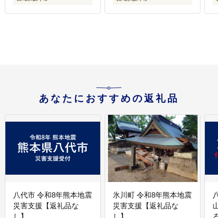
[AHCW114]
[AHCW141]
早
あなたにおすすめの返礼品
八代市 令和8年熊本地震
氷川町 令和8年熊本地震
災害支援【返礼品な
災害支援【返礼品な
し】
し】