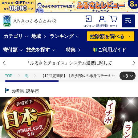
ログイン
新規登録
カート
カテゴリ
地域
ランキング
控除額を調べる
寄付額
旅先を探す
特集
ご利用ガイド
「ふるさとチョイス」システム連携に関して
+3
TOP
肉
【12回定期便】【希少部位の赤身ステーキセット】ヒレ イチボ ランプ
TOP
肉
牛肉
【12回定期便】【希少部位の赤身ステーキセット】ヒレ 
長崎県
諫早市
TOP
肉
牛肉
ステーキ(牛肉)
【12回定期便】【希少部位の
TOP
定期便
肉(定期便)
【12回定期便】【希少部位の赤身ステーキセ