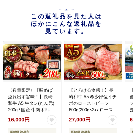
この返礼品を見た人は
ほかにこんな返礼品を
見ています。
〈数量限定〉【噛めば
【とろける食感！】長
【
溢れ出す旨味！】長崎
崎和牛 A5 希少部位イチ
和牛 A5 牛タン(たん元)
ボのローストビーフ
200g / 国産 牛肉 和牛 牛
600g(200g×3) / ロースト
たん ぎゅうたん ギュウ
ビーフ 牛肉 国産 ろーす
16,000円
27,000円
6
タン タン たん たん元 /
とびーふ ブロック いち
諫早市 / 野中精肉店
ぼ / 諫早市 / 野中精肉店
長崎県 諫早市
長崎県 諫早市