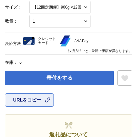
サイズ：
数量：
クレジット
ANA Pay
カード
決済方法
決済方法ごとに決済上限額が異なります。
在庫：
○
寄付をする
URLをコピー
お気に入
返礼品について