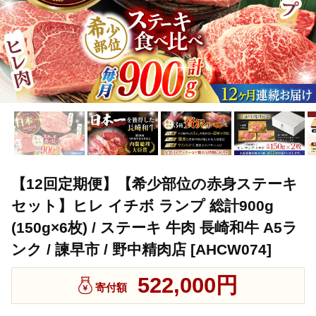
【12回定期便】【希少部位の赤身ステーキ
セット】ヒレ イチボ ランプ 総計900g
(150g×6枚) / ステーキ 牛肉 長崎和牛 A5ラ
ンク / 諫早市 / 野中精肉店 [AHCW074]
522,000円
寄付額