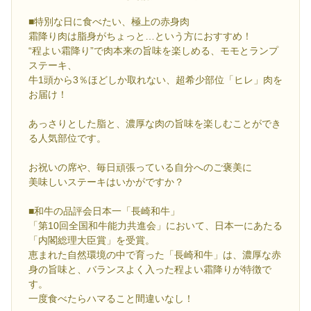
■特別な日に食べたい、極上の赤身肉
霜降り肉は脂身がちょっと…という方におすすめ！
“程よい霜降り”で肉本来の旨味を楽しめる、モモとランプ
ステーキ、
牛1頭から3％ほどしか取れない、超希少部位「ヒレ」肉を
お届け！
あっさりとした脂と、濃厚な肉の旨味を楽しむことができ
る人気部位です。
お祝いの席や、毎日頑張っている自分へのご褒美に
美味しいステーキはいかがですか？
■和牛の品評会日本一「長崎和牛」
「第10回全国和牛能力共進会」において、日本一にあたる
「内閣総理大臣賞」を受賞。
恵まれた自然環境の中で育った「長崎和牛」は、濃厚な赤
身の旨味と、バランスよく入った程よい霜降りが特徴で
す。
一度食べたらハマること間違いなし！