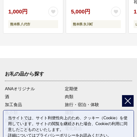
1,000円
5,000円
1
熊本県 八代市
熊本県 氷川町
お礼の品から探す
ANAオリジナル
定期便
酒
肉類
加工食品
旅行・宿泊・体験
魚介類
麺類
当サイトでは、サイト利便性向上のため、クッキー（Cookie）を使
日用品・雑貨
野菜
用しています。サイトの閲覧を継続された場合、Cookieの利用に同
パン・菓子類
電化製品
意したことものといたします。
詳細については
プライバシーポリシー
をお読みください。
フルーツ
卵・乳製品