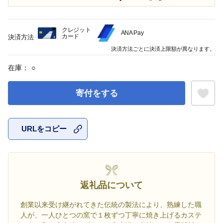
クレジット
ANA Pay
カード
決済方法
決済方法ごとに決済上限額が異なります。
在庫：
○
寄付をする
URLをコピー
お気に入
返礼品について
創業以来受け継がれてきた伝統の製法により、熟練した職
人が、一人ひとつの窯で１枚ずつ丁寧に焼き上げるカステ