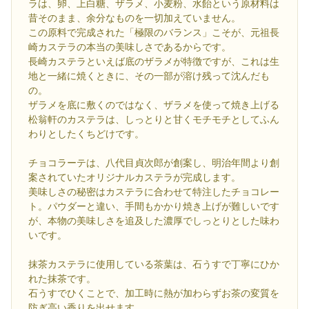
ラは、卵、上白糖、ザラメ、小麦粉、水飴という原材料は
昔そのまま、余分なものを一切加えていません。
この原料で完成された「極限のバランス」こそが、元祖長
崎カステラの本当の美味しさであるからです。
長崎カステラといえば底のザラメが特徴ですが、これは生
地と一緒に焼くときに、その一部が溶け残って沈んだも
の。
ザラメを底に敷くのではなく、ザラメを使って焼き上げる
松翁軒のカステラは、しっとりと甘くモチモチとしてふん
わりとしたくちどけです。
チョコラーテは、八代目貞次郎が創案し、明治年間より創
案されていたオリジナルカステラが完成します。
美味しさの秘密はカステラに合わせて特注したチョコレー
ト。パウダーと違い、手間もかかり焼き上げが難しいです
が、本物の美味しさを追及した濃厚でしっとりとした味わ
いです。
抹茶カステラに使用している茶葉は、石うすで丁寧にひか
れた抹茶です。
石うすでひくことで、加工時に熱が加わらずお茶の変質を
防ぎ高い香りを出せます。