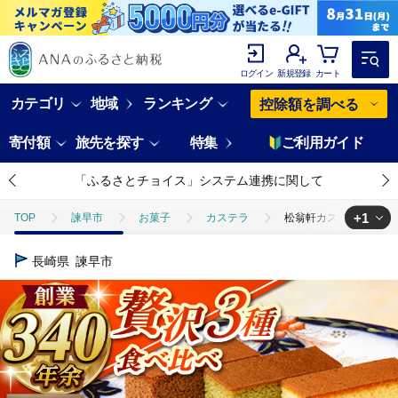
ログイン
新規登録
カート
カテゴリ
地域
ランキング
控除額を調べる
寄付額
旅先を探す
特集
ご利用ガイド
「ふるさとチョイス」システム連携に関して
+1
TOP
諫早市
お菓子
カステラ
松翁軒カステラ・チョコラー
TOP
パン・菓子類
洋菓子
カステラ
松翁軒カステラ・チ
長崎県
諫早市