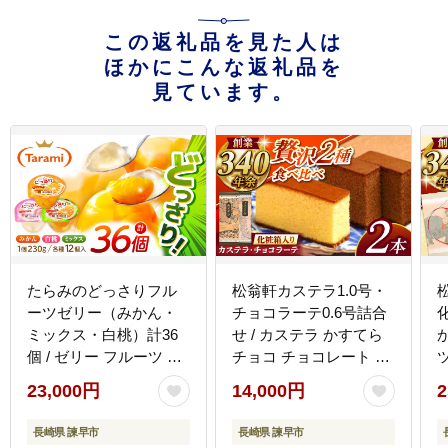
この返礼品を見た人は
ほかにこんな返礼品を
見ています。
たらみのどっさりフル
松翁軒カステラ1.0号・
ーツゼリー（みかん・
チョコラーテ0.6号詰合
ミックス・白桃）計36
せ / カステラ かすてら
個 / ゼリー フルーツ フ
チョコ チョコレート チ
ツ
ルーツゼリー 果物 ギフ
ョコラーテ スイーツ 菓
社
23,000円
14,000円
2
ト ミックスゼリー みか
子 / 諫早市 / 株式会社松
んゼリー 白桃ゼリー お
翁軒 [AHCT001]
長崎県 諫早市
長崎県 諫早市
やつ 備蓄 / 諫早市 / 株式