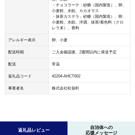
・チョコラーテ：砂糖（国内製造）、卵、
小麦粉、水飴、カカオマス
・抹茶カステラ」砂糖（国内製造）、卵、
小麦粉、水飴、洋酒、抹茶/着色料（クロ
レラ末）、香料
アレルギー表示
卵、小麦
配送時期
ご入金確認後、2週間以内に発送予定
配送
常温
返礼品コード
42204-AHCT002
事業者名
株式会社松翁軒
自治体への
返礼品レビュー
応援メッセージ