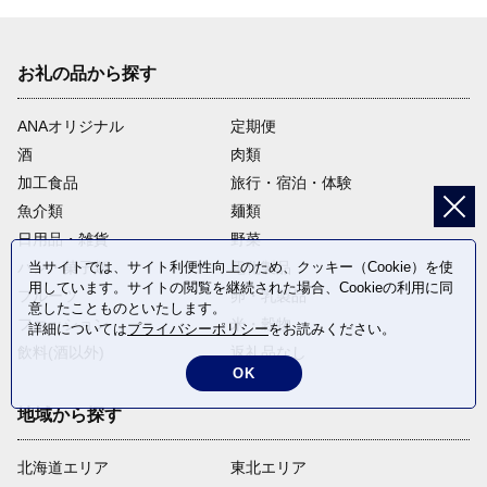
お礼の品から探す
ANAオリジナル
定期便
酒
肉類
加工食品
旅行・宿泊・体験
魚介類
麺類
日用品・雑貨
野菜
パン・菓子類
電化製品
当サイトでは、サイト利便性向上のため、クッキー（Cookie）を使
用しています。サイトの閲覧を継続された場合、Cookieの利用に同
フルーツ
卵・乳製品
意したことものといたします。
ファッション
米・穀物
詳細については
プライバシーポリシー
をお読みください。
飲料(酒以外)
返礼品なし
OK
地域から探す
北海道エリア
東北エリア