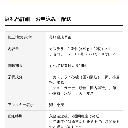
返礼品詳細・お申込み・配送
加工地(製造地)
長崎県諫早市
内容量
カステラ 1.0号（580ｇ：10切）×１
チョコラーテ 0.6号（350ｇ：10切）×１
賞味期限
すべて製造日より19日
栄養成分
・カステラ：砂糖（国内製造）、卵、小麦
粉、水飴
・チョコラーテ：砂糖（国内製造）、卵、
小麦粉、水飴、カカオマス
アレルギー表示
卵、小麦
配送時期
入金確認後、2週間程度で発送
※年末年始は通常より発送までに時間を要
する場合があります。