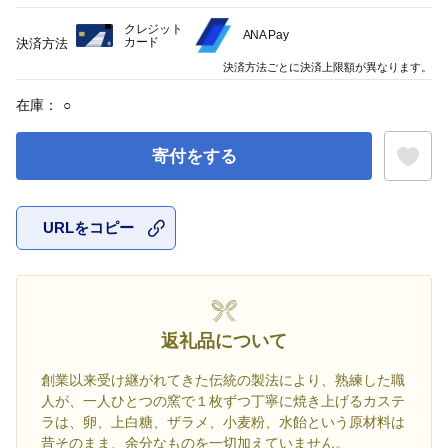
クレジット
ANA Pay
カード
決済方法
決済方法ごとに決済上限額が異なります。
在庫：
○
寄付をする
URLをコピー
お気に入
返礼品について
創業以来受け継がれてきた伝統の製法により、熟練した職
人が、一人ひとつの窯で１枚ずつ丁寧に焼き上げるカステ
ラは、卵、上白糖、ザラメ、小麦粉、水飴という原材料は
昔そのまま、余分なものを一切加えていません。