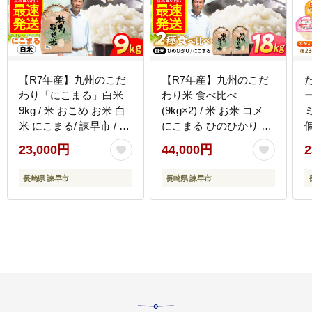
【R7年産】九州のこだ
【R7年産】九州のこだ
わり「にこまる」白米
わり米 食べ比べ
9kg / 米 おこめ お米 白
(9kg×2) / 米 お米 コメ
米 にこまる/ 諫早市 / 上
にこまる ひのひかり 食
島農産 [AHAS001]
べ比べ 白米 / 諫早市 / 上
23,000円
44,000円
2
島農産 [AHAS005]
長崎県 諫早市
長崎県 諫早市
や
会