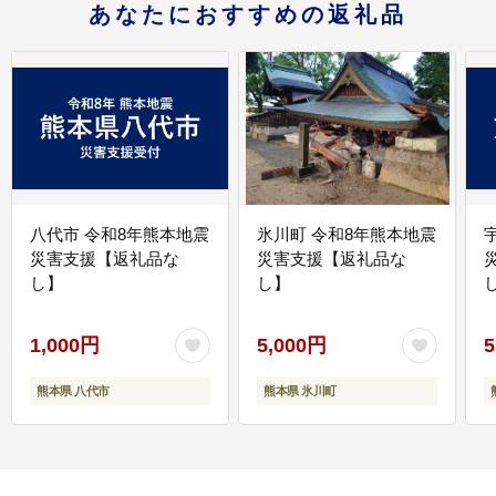
あなたにおすすめの返礼品
八代市 令和8年熊本地震
氷川町 令和8年熊本地震
災害支援【返礼品な
災害支援【返礼品な
し】
し】
し
1,000円
5,000円
5
熊本県 八代市
熊本県 氷川町