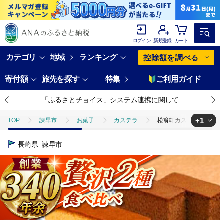
ログイン
新規登録
カート
カテゴリ
地域
ランキング
控除額を調べる
寄付額
旅先を探す
特集
ご利用ガイド
「ふるさとチョイス」システム連携に関して
+1
TOP
諫早市
お菓子
カステラ
松翁軒カステラ1.0号・チ
TOP
パン・菓子類
洋菓子
カステラ
松翁軒カステラ1.
長崎県
諫早市