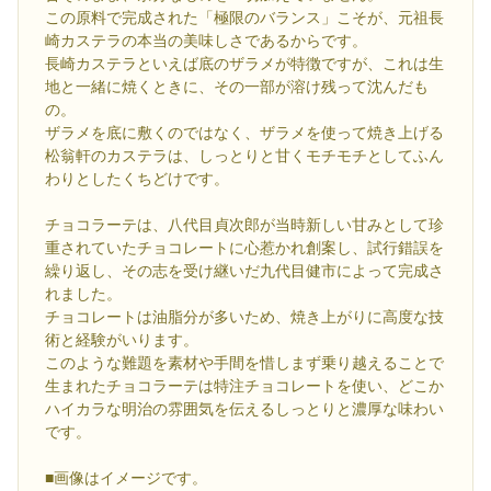
この原料で完成された「極限のバランス」こそが、元祖長
崎カステラの本当の美味しさであるからです。
長崎カステラといえば底のザラメが特徴ですが、これは生
地と一緒に焼くときに、その一部が溶け残って沈んだも
の。
ザラメを底に敷くのではなく、ザラメを使って焼き上げる
松翁軒のカステラは、しっとりと甘くモチモチとしてふん
わりとしたくちどけです。
チョコラーテは、八代目貞次郎が当時新しい甘みとして珍
重されていたチョコレートに心惹かれ創案し、試行錯誤を
繰り返し、その志を受け継いだ九代目健市によって完成さ
れました。
チョコレートは油脂分が多いため、焼き上がりに高度な技
術と経験がいります。
このような難題を素材や手間を惜しまず乗り越えることで
生まれたチョコラーテは特注チョコレートを使い、どこか
ハイカラな明治の雰囲気を伝えるしっとりと濃厚な味わい
です。
■画像はイメージです。