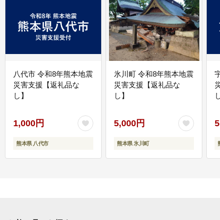
八代市 令和8年熊本地震
氷川町 令和8年熊本地震
災害支援【返礼品な
災害支援【返礼品な
し】
し】
し
1,000円
5,000円
5
熊本県 八代市
熊本県 氷川町