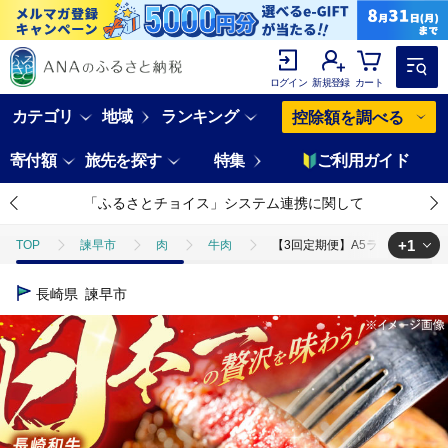
ログイン
新規登録
カート
カテゴリ
地域
ランキング
控除額を調べる
寄付額
旅先を探す
特集
ご利用ガイド
「ふるさとチョイス」システム連携に関して
+1
TOP
諫早市
肉
牛肉
【3回定期便】A5ランク サーロインス
TOP
定期便
肉(定期便)
【3回定期便】A5ランク サーロインステー
長崎県
諫早市