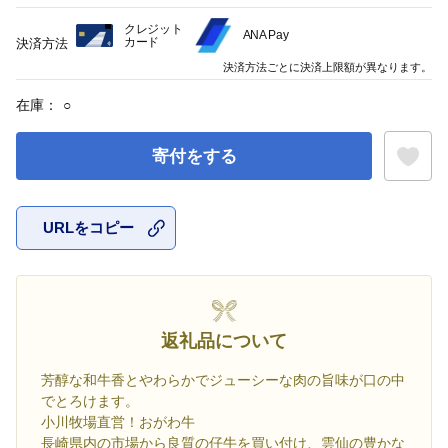
クレジット
ANA Pay
カード
決済方法
決済方法ごとに決済上限額が異なります。
在庫：
○
寄付をする
URLをコピー
お気に入
返礼品について
芳醇な和牛香とやわらかでジューシーな肉の旨味が口の中
でとろけます。
小川牧場直営！おがわ牛
長崎県内の市場から良質の仔牛を買い付け、雲仙の豊かな