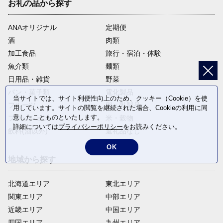
お礼の品から探す
ANAオリジナル
定期便
酒
肉類
加工食品
旅行・宿泊・体験
魚介類
麺類
日用品・雑貨
野菜
パン・菓子類
電化製品
当サイトでは、サイト利便性向上のため、クッキー（Cookie）を使
フルーツ
卵・乳製品
用しています。サイトの閲覧を継続された場合、Cookieの利用に同
意したことものといたします。
ファッション
米・穀物
詳細については
プライバシーポリシー
をお読みください。
飲料(酒以外)
返礼品なし
OK
地域から探す
北海道エリア
東北エリア
関東エリア
中部エリア
近畿エリア
中国エリア
四国エリア
九州エリア