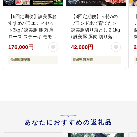
【6回定期便】諫美豚お
【3回定期便】＜特Aの
すすめバラエティセッ
ブランド米で育てた＞
ト3kg / 諫美豚 豚肉 肩
諫美豚切り落とし 2.1kg
ロース ステーキ モモ 切
/ 諫美豚 豚肉 切り落と
り落とし ハンバーグ ロ
し 肉 豚 お肉 国産 人気
176,000円
42,000円
2
ースステーキ / 諫早市 /
スライス / 諫早市 / 株式
株式会社土井農場
会社土井農場
長崎県 諫早市
長崎県 諫早市
[AHAD005]
[AHAD013]
[
あなたにおすすめの返礼品