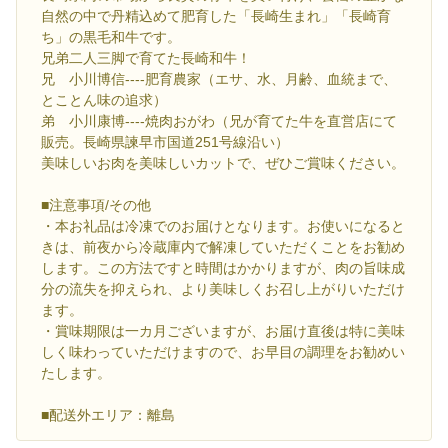
自然の中で丹精込めて肥育した「長崎生まれ」「長崎育
ち」の黒毛和牛です。
兄弟二人三脚で育てた長崎和牛！
兄 小川博信----肥育農家（エサ、水、月齢、血統まで、
とことん味の追求）
弟 小川康博----焼肉おがわ（兄が育てた牛を直営店にて
販売。長崎県諫早市国道251号線沿い）
美味しいお肉を美味しいカットで、ぜひご賞味ください。
■注意事項/その他
・本お礼品は冷凍でのお届けとなります。お使いになると
きは、前夜から冷蔵庫内で解凍していただくことをお勧め
します。この方法ですと時間はかかりますが、肉の旨味成
分の流失を抑えられ、より美味しくお召し上がりいただけ
ます。
・賞味期限は一カ月ございますが、お届け直後は特に美味
しく味わっていただけますので、お早目の調理をお勧めい
たします。
■配送外エリア：離島