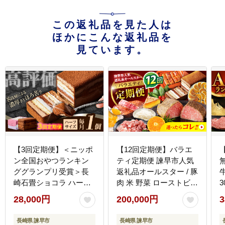
この返礼品を見た人は
ほかにこんな返礼品を
見ています。
【3回定期便】＜ニッポ
【12回定期便】バラエ
ン全国おやつランキン
ティ定期便 諫早市人気
ググランプリ受賞＞長
返礼品オールスター / 豚
崎石畳ショコラ ハーフ
肉 米 野菜 ローストビー
3
サイズ 1個 / 石畳ショコ
フ スイーツ うなぎ ゼリ
28,000円
200,000円
3
ラ チョコ ケーキ スイー
ー カステラ 卵 餃子 み
ツ / 諫早市 / ネオクラシ
かん ステーキ / 諫早市
り
長崎県 諫早市
長崎県 諫早市