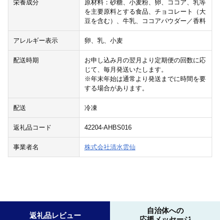
栄養成分
原材料：砂糖、小麦粉、卵、ココア、乳等
を主要原料とする食品、チョコレート（大
豆を含む）、牛乳、ココアパウダー／香料
アレルギー表示
卵、乳、小麦
配送時期
お申し込み月の翌月より定期便の回数に応
じて、毎月発送いたします。
※年末年始は通常より発送までに時間を要
する場合があります。
配送
冷凍
返礼品コード
42204-AHBS016
事業者名
株式会社清水雲仙
自治体への
返礼品レビュー
応援メッセージ