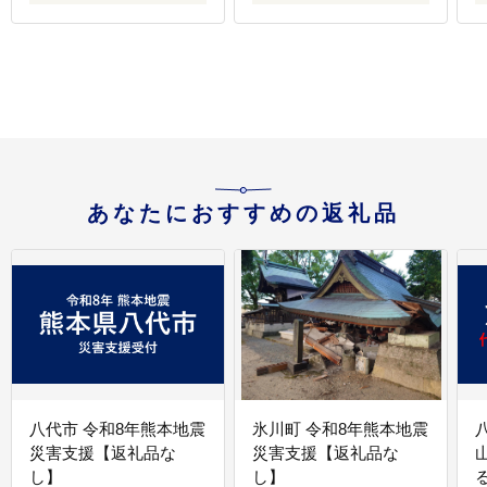
ッククローバー
[AHDC041]
肉
[AHBS002]
あなたにおすすめの返礼品
八代市 令和8年熊本地震
氷川町 令和8年熊本地震
災害支援【返礼品な
災害支援【返礼品な
し】
し】