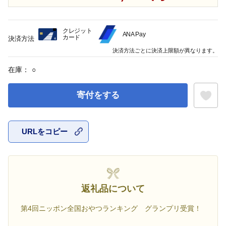
クレジット
ANA Pay
カード
決済方法
決済方法ごとに決済上限額が異なります。
在庫：
○
寄付をする
URLをコピー
お気に入
返礼品について
第4回ニッポン全国おやつランキング グランプリ受賞！