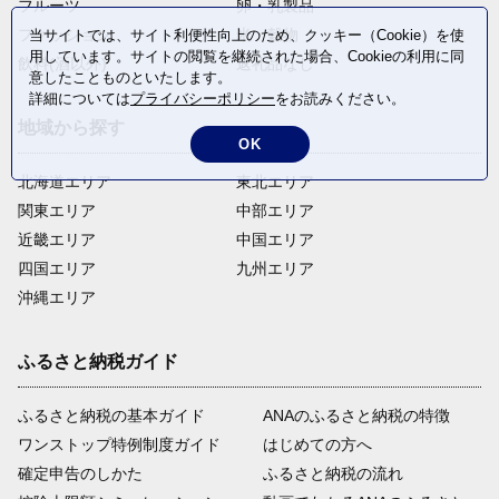
フルーツ
卵・乳製品
ファッション
米・穀物
当サイトでは、サイト利便性向上のため、クッキー（Cookie）を使
用しています。サイトの閲覧を継続された場合、Cookieの利用に同
飲料(酒以外)
返礼品なし
意したことものといたします。
詳細については
プライバシーポリシー
をお読みください。
地域から探す
OK
北海道エリア
東北エリア
関東エリア
中部エリア
近畿エリア
中国エリア
四国エリア
九州エリア
沖縄エリア
ふるさと納税ガイド
ふるさと納税の基本ガイド
ANAのふるさと納税の特徴
ワンストップ特例制度ガイド
はじめての方へ
確定申告のしかた
ふるさと納税の流れ