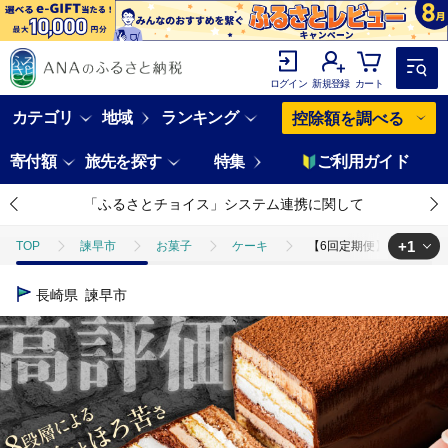
ログイン
新規登録
カート
カテゴリ
地域
ランキング
控除額を調べる
寄付額
旅先を探す
特集
ご利用ガイド
「ふるさとチョイス」システム連携に関して
+1
TOP
諫早市
お菓子
ケーキ
【6回定期便】＜ニッポン全
TOP
定期便
ほかの定期便
【6回定期便】＜ニッポン全国おやつ
長崎県
諫早市