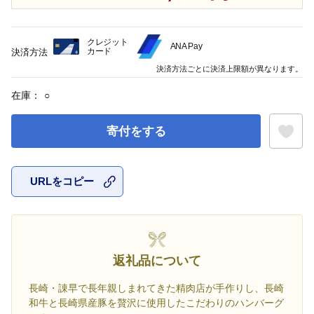
クレジット
ANA Pay
カード
決済方法
決済方法ごとに決済上限額が異なります。
在庫：
○
寄付をする
URLをコピー
お気に入
返礼品について
長崎・諌早で長年親しまれてきた精肉店が手作りし、長崎
和牛と長崎県産豚を贅沢に使用したこだわりのハンバーグ