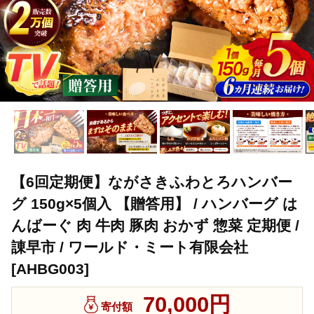
【6回定期便】ながさきふわとろハンバー
グ 150g×5個入 【贈答用】 / ハンバーグ は
んばーぐ 肉 牛肉 豚肉 おかず 惣菜 定期便 /
諌早市 / ワールド・ミート有限会社
[AHBG003]
70,000円
寄付額