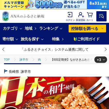
ログイン
新規登録
カート
カテゴリ
地域
ランキング
控除額を調べる
寄付額
旅先を探す
特集
ご利用ガイド
「ふるさとチョイス」システム連携に関して
+3
TOP
諫早市
肉
【6回定期便】ながさきふわとろハンバーグ 150g
TOP
肉
【6回定期便】ながさきふわとろハンバーグ 150g×5個入 【贈答
長崎県
諫早市
TOP
肉
加工肉
【6回定期便】ながさきふわとろハンバーグ 150g
TOP
肉
加工肉
ハンバーグ
【6回定期便】ながさきふわと