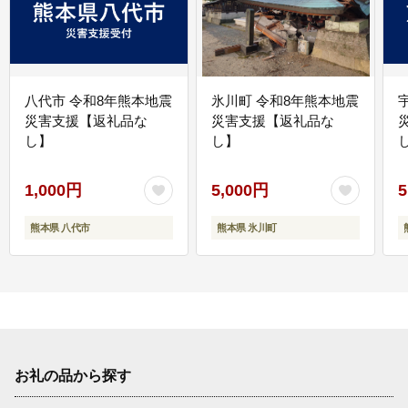
八代市 令和8年熊本地震
氷川町 令和8年熊本地震
災害支援【返礼品な
災害支援【返礼品な
し】
し】
し
1,000円
5,000円
5
熊本県 八代市
熊本県 氷川町
お礼の品から探す