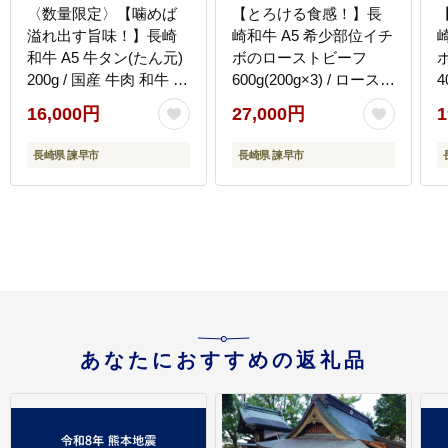
〈数量限定〉【噛めば
【とろける食感！】長
溢れ出す旨味！】長崎
崎和牛 A5 希少部位イチ
和牛 A5 牛タン(たん元)
ボのローストビーフ
200g / 国産 牛肉 和牛 牛
600g(200g×3) / ロースト
4
たん ぎゅうたん ギュウ
ビーフ 牛肉 国産 ろーす
16,000円
27,000円
1
タン タン たん たん元 /
とびーふ ブロック いち
ッ
諫早市 / 野中精肉店
ぼ / 諫早市 / 野中精肉店
中
長崎県 諫早市
長崎県 諫早市
[AHCW114]
[AHCW141]
あなたにおすすめの返礼品