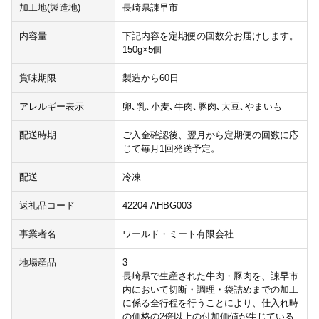
加工地(製造地)
長崎県諌早市
内容量
下記内容を定期便の回数分お届けします。
150g×5個
賞味期限
製造から60日
アレルギー表示
卵､乳､小麦､牛肉､豚肉､大豆､やまいも
配送時期
ご入金確認後、翌月から定期便の回数に応
じて毎月1回発送予定。
配送
冷凍
返礼品コード
42204-AHBG003
事業者名
ワールド・ミート有限会社
地場産品
3
長崎県で生産された牛肉・豚肉を、諌早市
内において切断・調理・袋詰めまでの加工
に係る全行程を行うことにより、仕入れ時
の価格の2倍以上の付加価値が生じている