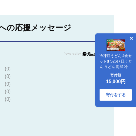
への応援メッセージ
冷凍皿うどん 4食セ
ット(FS26) / 皿うど
ん うどん 海鮮 冷凍
(0)
国産 軍艦島 端島 ぐ
(0)
寄付額
んかんじま はしま /
15,000円
(0)
諫早市 / 株式会社白
雪食品 [AHAI002]
(0)
寄付をする
(0)