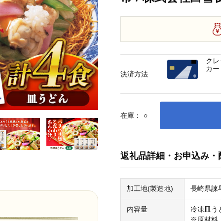
クレ
カー
決済方法
在庫：
○
返礼品詳細・お申込み・
加工地(製造地)
長崎県諫
内容量
冷凍皿うど
※原材料