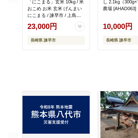
「にこまる」玄米 10kg / 米
し 2.1kg（300g
おこめ お米 玄米 げんまい
農場 [AHAD063]
にこまる / 諫早市 / 上島農
産 [AHAS002]
23,000円
10,000円
長崎県 諫早市
長崎県 諫早市