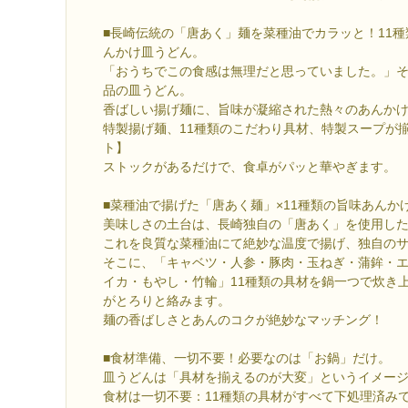
■長崎伝統の「唐あく」麺を菜種油でカラッと！11
んかけ皿うどん。
「おうちでこの食感は無理だと思っていました。」
品の皿うどん。
香ばしい揚げ麺に、旨味が凝縮された熱々のあんか
特製揚げ麺、11種類のこだわり具材、特製スープが
ト】
ストックがあるだけで、食卓がパッと華やぎます。
■菜種油で揚げた「唐あく麺」×11種類の旨味あんか
美味しさの土台は、長崎独自の「唐あく」を使用し
これを良質な菜種油にて絶妙な温度で揚げ、独自の
そこに、「キャベツ・人参・豚肉・玉ねぎ・蒲鉾・
イカ・もやし・竹輪」11種類の具材を鍋一つで炊き
がとろりと絡みます。
麺の香ばしさとあんのコクが絶妙なマッチング！
■食材準備、一切不要！必要なのは「お鍋」だけ。
皿うどんは「具材を揃えるのが大変」というイメー
食材は一切不要：11種類の具材がすべて下処理済み