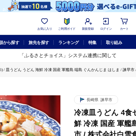
お気に入り
ご利用ガイド
新規登録
ログイン
カート
額から探す
旅先を探す
ランキング
特集
取り組み
「ふるさとチョイス」システム連携に関して
) / 皿うどん うどん 海鮮 冷凍 国産 軍艦島 端島 ぐんかんじま はしま / 諫早市 /
S26) / 皿うどん うどん 海鮮 冷凍 国産 軍艦島 端島 ぐんかんじま はしま / 諫早市
長崎県
諫早市
冷凍皿うどん 4食セッ
鮮 冷凍 国産 軍艦
市 / 株式会社白雪食品