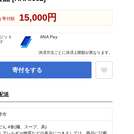
15,000円
寄付額
ジット
ANA Pay
ド
決済方法ごとに決済上限額が異なります。
寄付をする
配送
お気に入り登録
早市
ん 4食(麺、スープ、具)
・アレルギー物質などの表示につきましては、商品に記載