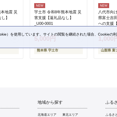
熊本地震 災
宇土市 令和8年熊本地震 災
八代市向け
なし】
害支援【返礼品なし】
県富士吉
_U00-0001
への支援
kie）を使用しています。サイトの閲覧を継続された場合、Cookie
5,000円
1,000
。
熊本県 宇土市
山梨県 富
地域から探す
ふる
北海道エリア
東北エリア
ふるさ