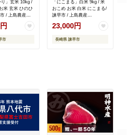
」玄米 10kg /
「にこまる」白米 9kg / 米
 お米 玄米 ひのひ
おこめ お米 白米 にこまる/
早市 / 上島農産
諫早市 / 上島農産
]
[AHAS001]
0円
23,000円
早市
長崎県 諫早市