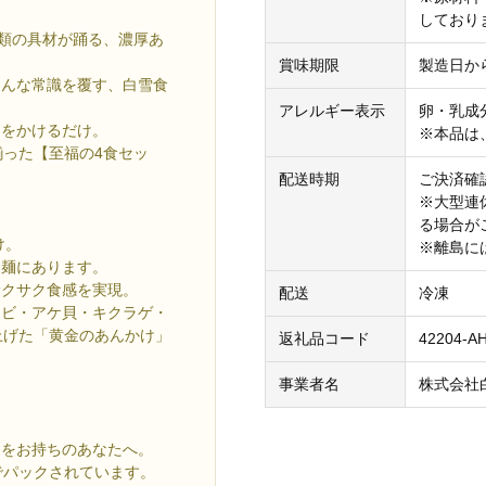
しており
種類の具材が踊る、濃厚あ
賞味期限
製造日から
そんな常識を覆す、白雪食
アレルギー表示
卵・乳成
けをかけるだけ。
※本品は
揃った【至福の4食セッ
配送時期
ご決済確
※大型連
る場合が
け。
※離島に
た麺にあります。
サクサク食感を実現。
配送
冷凍
エビ・アケ貝・キクラゲ・
上げた「黄金のあんかけ」
返礼品コード
42204-A
事業者名
株式会社
ジをお持ちのあなたへ。
でパックされています。