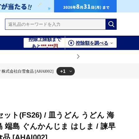
控除上限額まで
控除額を調べる
あと
***,***円
+1
 株式会社白雪食品 [AHAI002]
 / 株式会社白雪食品 [AHAI002]
ト(FS26) / 皿うどん うどん 海
島 端島 ぐんかんじま はしま / 諫早
 [AHAI002]