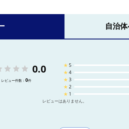
ー
自治体
★
5
0.0
★
4
★
3
0
レビュー件数：
件
★
2
★
1
レビューはありません。