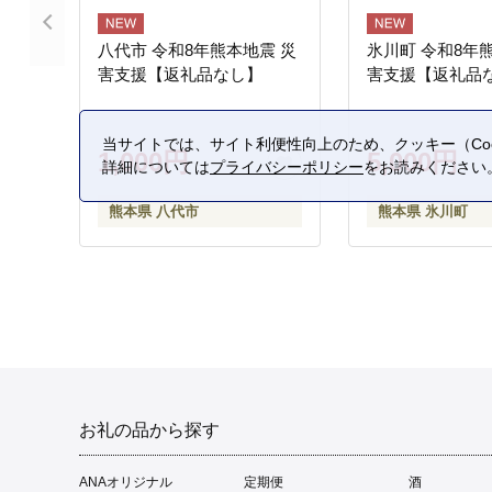
八代市 令和8年熊本地震 災
氷川町 令和8年
害支援【返礼品なし】
害支援【返礼品
当サイトでは、サイト利便性向上のため、クッキー（Coo
1,000円
5,000円
詳細については
プライバシーポリシー
をお読みください
熊本県 八代市
熊本県 氷川町
お礼の品から探す
ANAオリジナル
定期便
酒