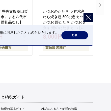
 災害支援※山梨
かつおのたたき 明神水産
田市による八代市
わら焼き鰹 500g 鰹 カツオ
【返礼品なし】
かつお 鰹たたき かつおタ
タキ 鰹のたたき かつおの
の利用に同意したことものといたします。
タタキ 藁焼き わら焼き 魚
OK
円
8,000円
さかな 海鮮 刺身 お刺身 冷
凍 ご家庭用 グルメ 特産品
士吉田市
高知県 黒潮町
ご当地 本場 高知 黒潮町 ギ
フト 贈答品 人気 返礼品 ふ
るさと納税 魚介類 高知県
産 土佐名物 高知県 高評価
食卓 ご飯のお供 父の日 ギ
フト プレゼント[1669]
さと納税ガイド
と納税の基本ガイド
ANAのふるさと納税の特徴