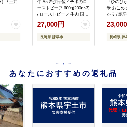
×7） / 土井
牛 A5 希少部位イチボのロ
「ひのひかり
ーストビーフ 600g(200g×3)
米 おこめ
/ ローストビーフ 牛肉 国産
かり / 諫
ろーすとびーふ ブロック
[AHAS004
27,000円
23,00
いちぼ / 諫早市 / 野中精肉
店 [AHCW141]
長崎県 諫早市
長崎県 諫
あなたにおすすめの返礼品