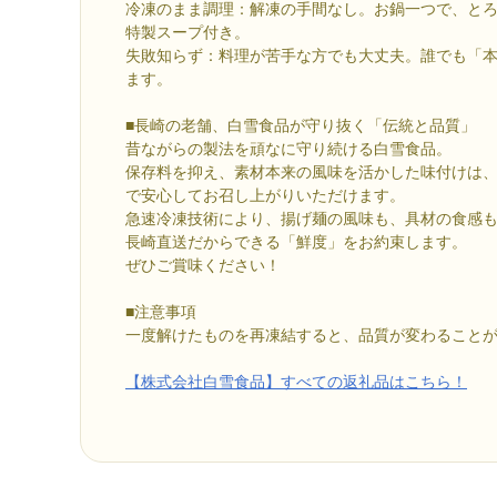
冷凍のまま調理：解凍の手間なし。お鍋一つで、と
特製スープ付き。
失敗知らず：料理が苦手な方でも大丈夫。誰でも「
ます。
■長崎の老舗、白雪食品が守り抜く「伝統と品質」
昔ながらの製法を頑なに守り続ける白雪食品。
保存料を抑え、素材本来の風味を活かした味付けは
で安心してお召し上がりいただけます。
急速冷凍技術により、揚げ麺の風味も、具材の食感
長崎直送だからできる「鮮度」をお約束します。
ぜひご賞味ください！
■注意事項
一度解けたものを再凍結すると、品質が変わること
【株式会社白雪食品】すべての返礼品はこちら！