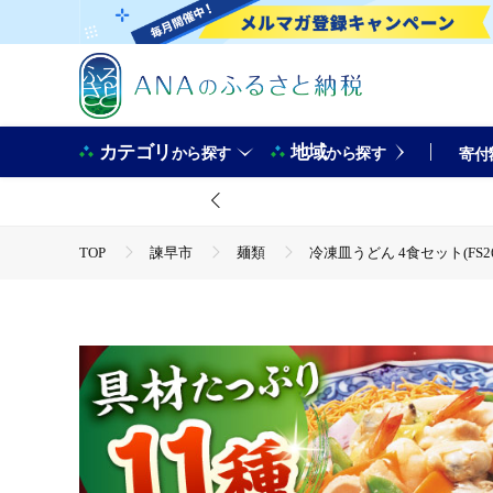
カテゴリ
地域
から探す
から探す
寄付
TOP
諫早市
麺類
冷凍皿うどん 4食セット(FS26
TOP
麺類
ほかの麺類
冷凍皿うどん 4食セット(F