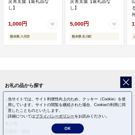
災害支援【返礼品な
災害支援【返礼品な
し】
し】
1,000円
5,000円
1
熊本県 八代市
熊本県 氷川町
お礼の品から探す
当サイトでは、サイト利便性向上のため、クッキー（Cookie）を使
ANAオリジナル
定期便
用しています。サイトの閲覧を継続された場合、Cookieの利用に同
酒
肉類
意したことものといたします。
加工食品
旅行・宿泊・体験
詳細については
プライバシーポリシー
をお読みください。
魚介類
麺類
OK
日用品・雑貨
野菜