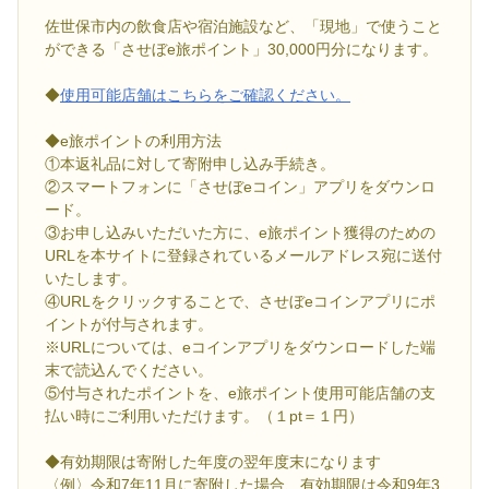
佐世保市内の飲食店や宿泊施設など、「現地」で使うこと
ができる「させぼe旅ポイント」30,000円分になります。
◆
使用可能店舗はこちらをご確認ください。
◆e旅ポイントの利用方法
①本返礼品に対して寄附申し込み手続き。
②スマートフォンに「させぼeコイン」アプリをダウンロ
ード。
③お申し込みいただいた方に、e旅ポイント獲得のための
URLを本サイトに登録されているメールアドレス宛に送付
いたします。
④URLをクリックすることで、させぼeコインアプリにポ
イントが付与されます。
※URLについては、eコインアプリをダウンロードした端
末で読込んでください。
⑤付与されたポイントを、e旅ポイント使用可能店舗の支
払い時にご利用いただけます。（１pt＝１円）
◆有効期限は寄附した年度の翌年度末になります
〈例〉令和7年11月に寄附した場合、有効期限は令和9年3