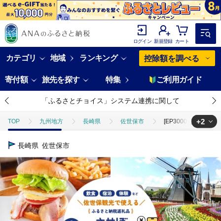
ログイン
新規登録
カート
カテゴリ
地域
ランキング
控除額を調べる
寄付額
旅先を探す
特集
ご利用ガイド
「ふるさとチョイス」システム連携に関して
+2
TOP
九州地方
長崎県
佐世保市
[EP30000］【佐
TOP
旅行・宿泊・体験
宿泊券
[EP30000］【佐世保観光
長崎県
佐世保市
TOP
旅行・宿泊・体験
体験チケット
食事券
[EP3