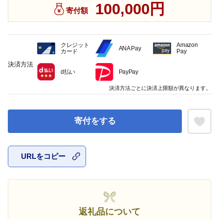
100,000円
寄付額
クレジット
Amazon
ANA Pay
カード
Pay
決済方法
d払い
PayPay
決済方法ごとに決済上限額が異なります。
寄付をする
URLをコピー
お気に入
返礼品について